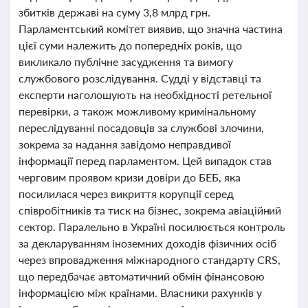
збитків державі на суму 3,8 млрд грн.
Парламентський комітет виявив, що значна частина
цієї суми належить до попередніх років, що
викликало публічне засудження та вимогу
службового розслідування. Судді у відставці та
експерти наголошують на необхідності ретельної
перевірки, а також можливому кримінальному
переслідуванні посадовців за службові злочини,
зокрема за надання завідомо неправдивої
інформації перед парламентом. Цей випадок став
черговим проявом кризи довіри до БЕБ, яка
посилилася через викриття корупції серед
співробітників та тиск на бізнес, зокрема авіаційний
сектор. Паралельно в Україні посилюється контроль
за декларуванням іноземних доходів фізичних осіб
через впровадження міжнародного стандарту CRS,
що передбачає автоматичний обмін фінансовою
інформацією між країнами. Власники рахунків у