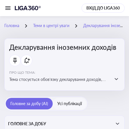
ВХІД ДО LIGA360
Головна
Теми в центрі уваги
Декларування іноземних доходів
Декларування іноземних доходів
ПРО ЩО ТЕМА:
Тема стосується обов’язку декларування доходів,
отриманих з іноземних джерел, визначення
податкових зобов’язань та застосування правил
уникнення подвійного оподаткування
Головне за добу (AI)
Усі публікації
ГОЛОВНЕ ЗА ДОБУ