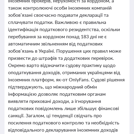
іноземних брокерів, нерухомості за кордоном, а
також контролюючі особи іноземних компаній
зобов’язані своєчасно подавати декларації та
сплачувати податки. Важливою є правильна
ідентифікація податкового резидентства, оскільки
перебування за кордоном понад 183 дні не є
автоматичним звільненням від податкових
зобов’язань в Україні. Порушення цих правил може
призвести до штрафів та додаткових перевірок.
Окремо варто відзначити судову практику щодо
оподаткування доходів, отриманих українцями від
іноземних платформ, як-от OnlyFans. Судові рішення
підтверджують, що міжнародний обмін
інформацією дозволяє податковим органам
виявляти приховані доходи, а ігнорування
податкових повідомлень лише збільшує фінансові
санкції. Загалом, ці тенденції свідчать про
посилення податкового контролю та необхідність
відповідального декларування іноземних доходів