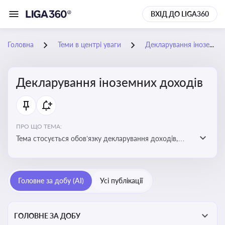
ВХІД ДО LIGA360
Головна
Теми в центрі уваги
Декларування іноземних доходів
Декларування іноземних доходів
ПРО ЩО ТЕМА:
Тема стосується обов’язку декларування доходів,
отриманих з іноземних джерел, визначення
податкових зобов’язань та застосування правил
уникнення подвійного оподаткування
Головне за добу (AI)
Усі публікації
ГОЛОВНЕ ЗА ДОБУ