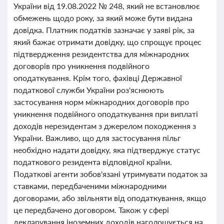
України від 19.08.2022 № 248, який не встановлює
обмежень щодо року, за який може бути видана
довідка. Платник податків зазначає у заяві рік, за
який бажає отримати довідку, що спрощує процес
підтвердження резидентства для міжнародних
договорів про уникнення подвійного
оподаткування. Крім того, фахівці Державної
податкової служби України роз'яснюють
застосування норм міжнародних договорів про
уникнення подвійного оподаткування при виплаті
доходів нерезидентам з джерелом походження з
України. Важливо, що для застосування пільг
необхідно надати довідку, яка підтверджує статус
податкового резидента відповідної країни.
Податкові агенти зобов'язані утримувати податок за
ставками, передбаченими міжнародними
договорами, або звільняти від оподаткування, якщо
це передбачено договором. Також у сфері
декларування іноземних доходів наголошується на