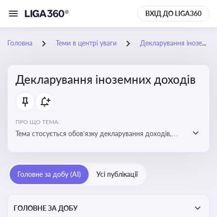
ВХІД ДО LIGA360
Головна
Теми в центрі уваги
Декларування іноземних доходів
Декларування іноземних доходів
ПРО ЩО ТЕМА:
Тема стосується обов’язку декларування доходів,
отриманих з іноземних джерел, визначення
податкових зобов’язань та застосування правил
уникнення подвійного оподаткування
Головне за добу (AI)
Усі публікації
ГОЛОВНЕ ЗА ДОБУ