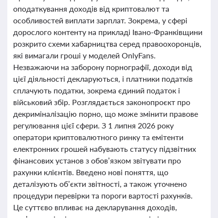
оподаткування доходів від криптовалют та
особливостей виплати зарплат. Зокрема, у сфері
дорослого контенту на прикладі Івано-Франківщини
розкрито схеми хабарництва серед правоохоронців,
які вимагали гроші у моделей OnlyFans.
Незважаючи на заборону порнографії, доходи від
цієї діяльності декларуються, і платники податків
сплачують податки, зокрема єдиний податок і
військовий збір. Розглядається законопроєкт про
декриміналізацію порно, що може змінити правове
регулювання цієї сфери. З 1 липня 2026 року
оператори криптовалютного ринку та емітенти
електронних грошей набувають статусу підзвітних
фінансових установ з обов’язком звітувати про
рахунки клієнтів. Введено нові поняття, що
деталізують об’єкти звітності, а також уточнено
процедури перевірки та пороги вартості рахунків.
Це суттєво впливає на декларування доходів,