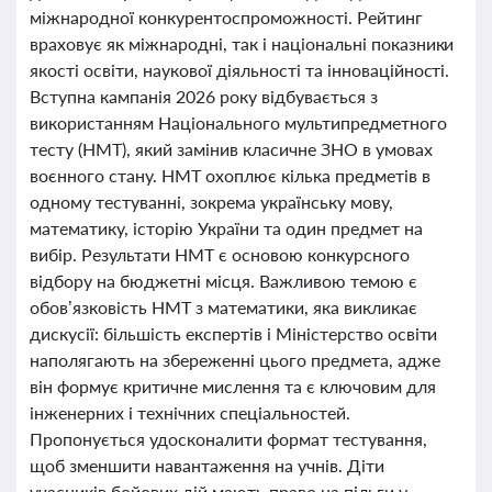
міжнародної конкурентоспроможності. Рейтинг
враховує як міжнародні, так і національні показники
якості освіти, наукової діяльності та інноваційності.
Вступна кампанія 2026 року відбувається з
використанням Національного мультипредметного
тесту (НМТ), який замінив класичне ЗНО в умовах
воєнного стану. НМТ охоплює кілька предметів в
одному тестуванні, зокрема українську мову,
математику, історію України та один предмет на
вибір. Результати НМТ є основою конкурсного
відбору на бюджетні місця. Важливою темою є
обов’язковість НМТ з математики, яка викликає
дискусії: більшість експертів і Міністерство освіти
наполягають на збереженні цього предмета, адже
він формує критичне мислення та є ключовим для
інженерних і технічних спеціальностей.
Пропонується удосконалити формат тестування,
щоб зменшити навантаження на учнів. Діти
учасників бойових дій мають право на пільги у