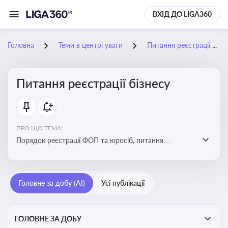
ВХІД ДО LIGA360
Головна
Теми в центрі уваги
Питання реєстрації бізнесу
Питання реєстрації бізнесу
ПРО ЩО ТЕМА:
Порядок реєстрації ФОП та юросіб, питання
реорганізації та ліквідації бізнесу, вимоги, процедури,
податкові аспекти та зміни в законодавстві щодо
підприємництва
Головне за добу (AI)
Усі публікації
ГОЛОВНЕ ЗА ДОБУ