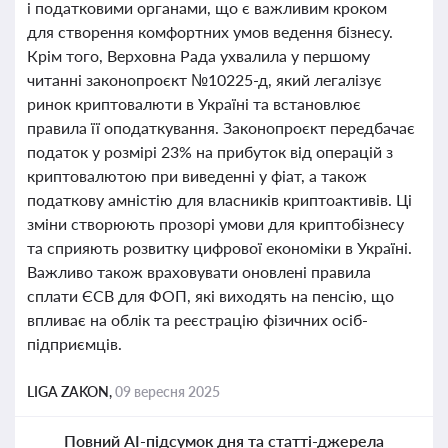
і податковими органами, що є важливим кроком
для створення комфортних умов ведення бізнесу.
Крім того, Верховна Рада ухвалила у першому
читанні законопроєкт №10225-д, який легалізує
ринок криптовалюти в Україні та встановлює
правила її оподаткування. Законопроєкт передбачає
податок у розмірі 23% на прибуток від операцій з
криптовалютою при виведенні у фіат, а також
податкову амністію для власників криптоактивів. Ці
зміни створюють прозорі умови для криптобізнесу
та сприяють розвитку цифрової економіки в Україні.
Важливо також враховувати оновлені правила
сплати ЄСВ для ФОП, які виходять на пенсію, що
впливає на облік та реєстрацію фізичних осіб-
підприємців.
LIGA ZAKON,
09 вересня 2025
Повний AI-підсумок дня та статті-джерела