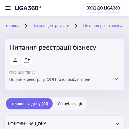
ВХІД ДО LIGA360
Головна
Теми в центрі уваги
Питання реєстрації бізнесу
Питання реєстрації бізнесу
ПРО ЩО ТЕМА:
Порядок реєстрації ФОП та юросіб, питання
реорганізації та ліквідації бізнесу, вимоги, процедури,
податкові аспекти та зміни в законодавстві щодо
підприємництва
Головне за добу (AI)
Усі публікації
ГОЛОВНЕ ЗА ДОБУ