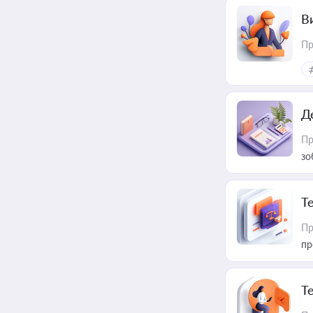
В
Пр
Д
Пр
зо
T
Пр
пр
T