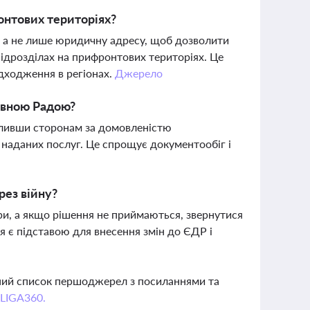
онтових територіях?
, а не лише юридичну адресу, щоб дозволити
ідрозділах на прифронтових територіях. Це
адходження в регіонах.
Джерело
овною Радою?
воливши сторонам за домовленістю
 наданих послуг. Це спрощує документообіг і
рез війну?
ори, а якщо рішення не приймаються, звернутися
я є підставою для внесення змін до ЄДР і
вний список першоджерел з посиланнями та
 LIGA360.