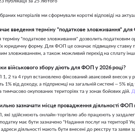
23 публікації за 25 лютого
ібраних матеріалів ми сформували короткі відповіді на актуал
чає введення терміну "податкове зловживання" для
 терміну "податкове зловживання" дозволить податковим ор
їх юридичну форму. Для ФОП це означає підвищену ставку по
им зловживанням, а також можливий перехід на сплату інших
вки військового збору діють для ФОП у 2026 році?
1, 2 та 4 груп встановлено фіксований авансовий внесок у 
ь 1% від доходу, а підприємці на загальній системі – 5% від
 тимчасово окупованих територіях та у зонах бойових дій.
Д
ильно зазначати місце провадження діяльності ФОП 
 які здійснюють онлайн-торгівлю або працюють у заздалегід
податку має бути зазначено "Надання послуг на території Укра
 адреси діяльності мають бути внесені до реєстру та заяв