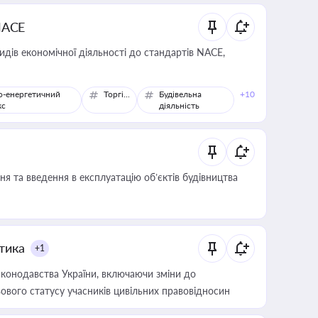
NACE
идів економічної діяльності до стандартів NACE,
о-енергетичний
Торгівля
Будівельна
+10
кс
діяльність
я та введення в експлуатацію об’єктів будівництва
итика
+1
конодавства України, включаючи зміни до
ового статусу учасників цивільних правовідносин