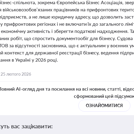
бізнес-спільнота, зокрема Європейська Бізнес Асоціація, зв
 військовозобов’язаних працівників на прифронтових терито
 підприємств, а не лише юридичну адресу, що дозволить за
 у прифронтових регіонах і не включати їх до загального лім
економічну активність і зберегти податкові надходження. Т
аних робіт, що спростить документообіг для бізнесу. Судов
ОВ за відсутності засновника, що є актуальним у воєнних ум
 контекст для державної реєстрації бізнесу, ведення підпр
ання в Україні у 2026 році.
,
25 лютого 2026
Повний AI-огляд дня та посилання на всі новини, статті, віде
сформований цей підсумо
ОЗНАЙОМИТИСЯ
уть вас зацікавити: