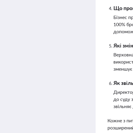
Що проп
Бізнес п
100% бро
допоможе
Які змі
Верховна
використ
зменшує 
Як звіл
Директор
до суду 
звільняє
Кожне з пи
розширений