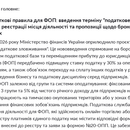
 головне:
ткові правила для ФОП: введення терміну "податкове 
 реєстрації місця діяльності та пропозиції щодо бро
х
026 року Міністерство фінансів України оприлюднило проєкт
одаткове зловживання". Це нововведення спрямоване на боро
м податкової бази та переміщенням прибутку до юрисдикцій
в (ФОП) передбачено підвищену ставку податку у 30% за оп
м, а також обов’язок переходу на сплату інших податків у р
едення бізнесу та податкову дисципліну серед підприємців.
ОП залежно від групи та системи оподаткування: фіксований 
3 групи та 5% від чистого річного доходу для підприємців н
 працюють на тимчасово окупованих територіях або у зонах б
ання фінансових зобов’язань підприємців. Податкова служба
я діяльності для ФОП, які здійснюють онлайн-торгівлю або 
єстру платників єдиного податку має містити відповідні фор
внесені до реєстру та заяви за формою №20-ОПП. Це забезпе