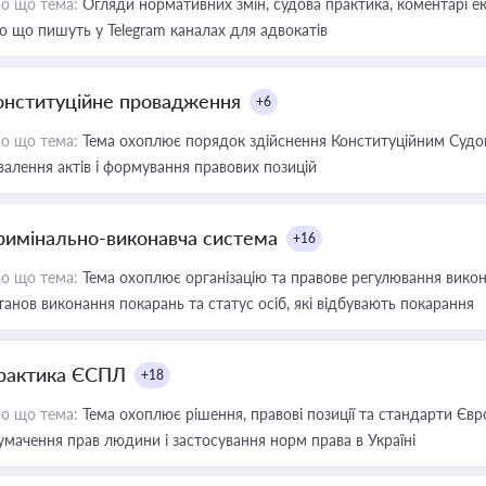
о що тема:
Огляди нормативних змін, судова практика, коментарі екс
о що пишуть у Telegram каналах для адвокатів
онституційне провадження
+6
о що тема:
Тема охоплює порядок здійснення Конституційним Судом
валення актів і формування правових позицій
римінально-виконавча система
+16
о що тема:
Тема охоплює організацію та правове регулювання викона
танов виконання покарань та статус осіб, які відбувають покарання
рактика ЄСПЛ
+18
о що тема:
Тема охоплює рішення, правові позиції та стандарти Євр
умачення прав людини і застосування норм права в Україні