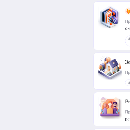
Пр
он
З
Пр
Р
Пр
ре