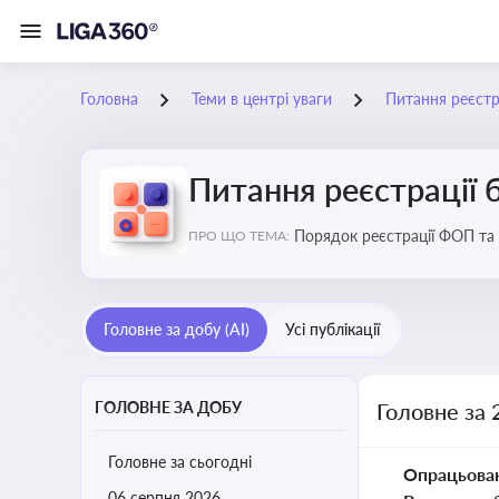
Головна
Теми в центрі уваги
Питання реєстра
Питання реєстрації 
Порядок реєстрації ФОП та юросіб, питання реорганізації та ліквідації бізнесу, вимоги, процедури, податкові а
ПРО ЩО ТЕМА:
щодо підприємництва
Головне за добу (AI)
Усі публікації
ГОЛОВНЕ ЗА ДОБУ
Головне за 
Головне за сьогодні
Опрацьова
06 серпня 2026