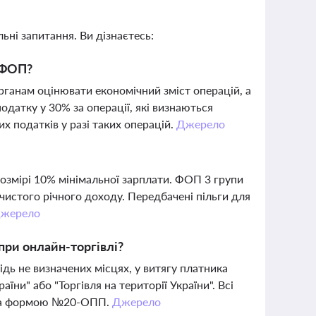
ьні запитання. Ви дізнаєтесь:
 ФОП?
ганам оцінювати економічний зміст операцій, а
датку у 30% за операції, які визнаються
 податків у разі таких операцій.
Джерело
розмірі 10% мінімальної зарплати. ФОП 3 групи
 чистого річного доходу. Передбачені пільги для
жерело
при онлайн-торгівлі?
ь не визначених місцях, у витягу платника
їни" або "Торгівля на території України". Всі
и за формою №20-ОПП.
Джерело