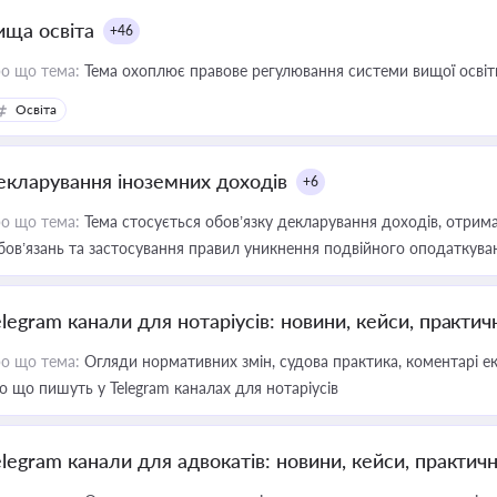
ища освіта
+46
о що тема:
Тема охоплює правове регулювання системи вищої освіти, о
Освіта
екларування іноземних доходів
+6
о що тема:
Тема стосується обов’язку декларування доходів, отрим
бов’язань та застосування правил уникнення подвійного оподаткува
elegram канали для нотаріусів: новини, кейси, практич
о що тема:
Огляди нормативних змін, судова практика, коментарі екс
о що пишуть у Telegram каналах для нотаріусів
elegram канали для адвокатів: новини, кейси, практич