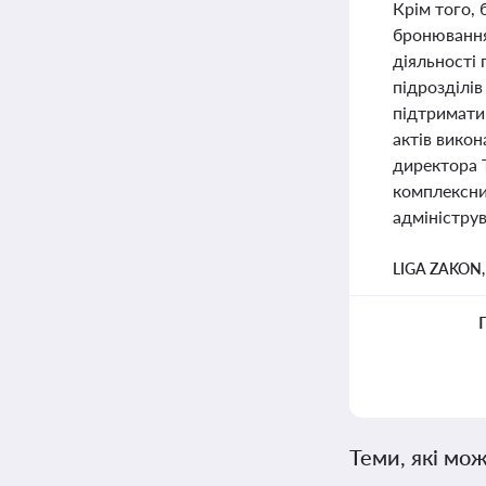
Крім того, 
бронювання
діяльності
підрозділів
підтримати 
актів викон
директора Т
комплексний
адмініструв
LIGA ZAKON
Теми, які мож