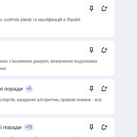
світніх рівнів та кваліфікацій в Україні
аних з іноземних джерел, визначення податкових
ння
ні поради
+5
пертів, юридичні алгоритми, правові новини - все,
ні поради
+71