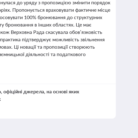
ернулася до уряду з пропозицією змінити порядок
ріях. Пропонується враховувати фактичне місце
стосовувати 100% бронювання до структурних
іту бронювання в інших областях. Це має
акож Верховна Рада скасувала обов’язковість
а практика підтверджує можливість звільнення
овах. Ці новації та пропозиції створюють
иємницької діяльності та податкового
о, офіційні джерела, на основі яких
к