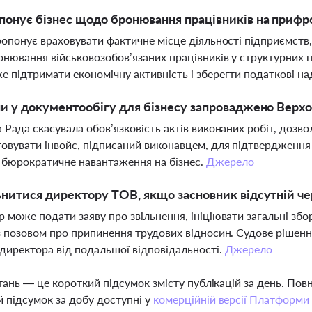
онує бізнес щодо бронювання працівників на прифр
ропонує враховувати фактичне місце діяльності підприємств
нювання військовозобов’язаних працівників у структурних п
 підтримати економічну активність і зберегти податкові н
ни у документообігу для бізнесу запроваджено Верх
 Рада скасувала обов’язковість актів виконаних робіт, доз
овувати інвойс, підписаний виконавцем, для підтвердження
бюрократичне навантаження на бізнес.
Джерело
ьнитися директору ТОВ, якщо засновник відсутній че
 може подати заяву про звільнення, ініціювати загальні зб
з позовом про припинення трудових відносин. Судове рішенн
 директора від подальшої відповідальності.
Джерело
тань — це короткий підсумок змісту публікацій за день. По
 підсумок за добу доступні у
комерційній версії Платформи