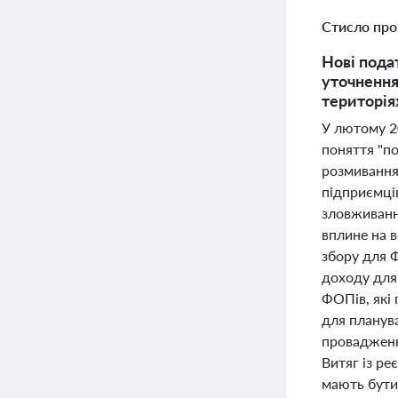
Стисло про
Нові пода
уточнення
територія
У лютому 2
поняття "п
розмивання
підприємці
зловживання
вплине на в
збору для Ф
доходу для 
ФОПів, які
для планув
провадженн
Витяг із ре
мають бути 