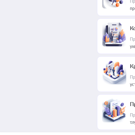
Пр
пр
К
Пр
ух
К
Пр
ус
П
Пр
тл