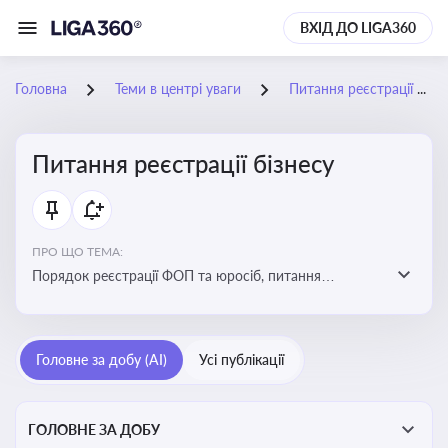
ВХІД ДО LIGA360
Головна
Теми в центрі уваги
Питання реєстрації бізнесу
Питання реєстрації бізнесу
ПРО ЩО ТЕМА:
Порядок реєстрації ФОП та юросіб, питання
реорганізації та ліквідації бізнесу, вимоги, процедури,
податкові аспекти та зміни в законодавстві щодо
підприємництва
Головне за добу (AI)
Усі публікації
ГОЛОВНЕ ЗА ДОБУ