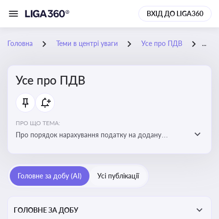
ВХІД ДО LIGA360
Головна
Теми в центрі уваги
Усе про ПДВ
28-
Усе про ПДВ
ПРО ЩО ТЕМА:
Про порядок нарахування податку на додану
вартість, процедури обчислення, корегування сум,
ставки та сплати ПДВ, а також вплив на бізнес і
економіку
Головне за добу (AI)
Усі публікації
ГОЛОВНЕ ЗА ДОБУ