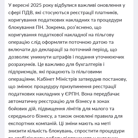
У вересні 2025 року відбулися важливі оновлення у
сфері ПДВ, які стосуються реєстрації платників,
коригування податкових накладних та процедури
блокування ПН. Зокрема, роз’яснено, що
коригування податкової накладної на пільгову
операцію слід оформляти поточною датою та
включати до декларації за поточний період, що
дозволяє уникнути штрафів і подання уточнюючих
розрахунків. Це важливо для бухгалтерів і
підприємців, які працюють із пільговими
операціями. Кабінет Міністрів затвердив постанову,
що змінює процедуру призупинення реєстрації
податкових накладних у ЄРПН. Вона передбачає
автоматичну реєстрацію для бізнесу в зонах
бойових дій, підвищення лімітів для малого та
середнього бізнесу, а також оновлені правила для
експортних компаній. Ці зміни мають на меті
знизити кількість блокувань, спростити процедури
та стабілізувати роботу підприємств у складних