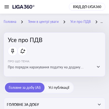
ВХІД ДО LIGA360
Головна
Теми в центрі уваги
Усе про ПДВ
03-
Усе про ПДВ
ПРО ЩО ТЕМА:
Про порядок нарахування податку на додану
вартість, процедури обчислення, корегування сум,
ставки та сплати ПДВ, а також вплив на бізнес і
економіку
Головне за добу (AI)
Усі публікації
ГОЛОВНЕ ЗА ДОБУ