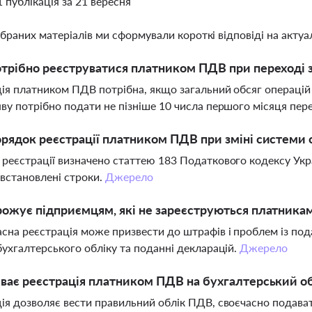
1 публікація за 21 вересня
ібраних матеріалів ми сформували короткі відповіді на актуал
трібно реєструватися платником ПДВ при переході з
ія платником ПДВ потрібна, якщо загальний обсяг операцій 
ву потрібно подати не пізніше 10 числа першого місяця пер
рядок реєстрації платником ПДВ при зміні системи
реєстрації визначено статтею 183 Податкового кодексу Укр
 встановлені строки.
Джерело
ожує підприємцям, які не зареєструються платника
сна реєстрація може призвести до штрафів і проблем із по
бухгалтерського обліку та поданні декларацій.
Джерело
ває реєстрація платником ПДВ на бухгалтерський обл
ія дозволяє вести правильний облік ПДВ, своєчасно подават