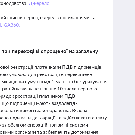
конодавства.
Джерело
вний список першоджерел з посиланнями та
 LIGA360.
при переході зі спрощеної на загальну
ової реєстрації платниками ПДВ підприємців,
вною умовою для реєстрації є перевищення
2 місяців на суму понад 1 млн грн без урахування
раційну заяву не пізніше 10 числа першого
Порядок реєстрації платником ПДВ
, що підприємці мають заздалегідь
виконати вимоги законодавства. Вчасна
асно подавати декларації та здійснювати сплату
 за обсягом операцій при зміні системи
овими органами та забезпечить дотримання