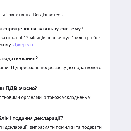
ьні запитання. Ви дізнаєтесь:
і спрощеної на загальну систему?
за останні 12 місяців перевищує 1 млн грн без
еходу.
Джерело
 оподаткування?
аїни. Підприємець подає заяву до податкового
ми ПДВ вчасно?
датковими органами, а також ускладнень у
ік і подання декларації?
и декларації, виправляти помилки та подавати