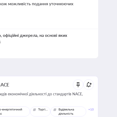
також можливість подання уточнюючих
о, офіційні джерела, на основі яких
к
NACE
идів економічної діяльності до стандартів NACE,
о-енергетичний
Торгівля
Будівельна
+10
кс
діяльність