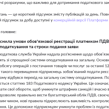
і розрахунки, що важливо для дотримання податкового за
тань — це короткий підсумок змісту публікацій за день. По
 підсумок за добу доступні у
комерційній версії Платформи
 головне:
снила умови обов’язкової реєстрації платником ПДВ 
податкування та строки подання заяви
одаткова служба України надала роз'яснення щодо обов’язк
дять зі спрощеної системи оподаткування на загальну. Осно
обсягу операцій з постачання товарів чи послуг за останні 1
і такого перевищення підприємець зобов’язаний подати реєст
якому відбувся перехід на загальну систему оподаткування. 
ється статтею 183 Податкового кодексу України. Це означає
вати свої обороти, щоб уникнути штрафних санкцій і вчасно 
 дозволяє правильно вести бухгалтерський облік ПДВ, своєч
аким чином, нові правила підкреслюють важливість контролю
ння. Це допоможе підприємцям уникнути проблем із податк