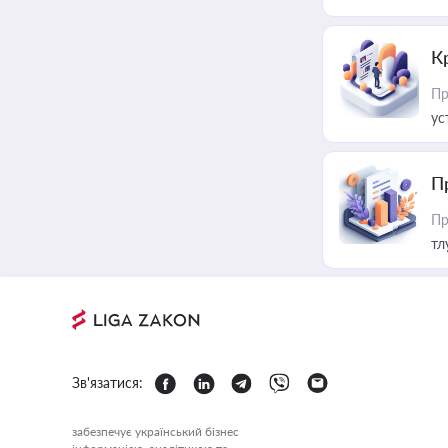
К
Пр
ус
П
Пр
тл
Зв'язатися:
забезпечує український бізнес