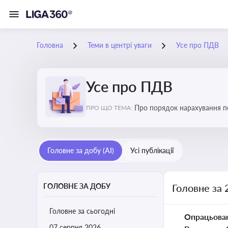
Головна
Теми в центрі уваги
Усе про ПДВ
Усе про ПДВ
Про порядок нарахування по
ПРО ЩО ТЕМА:
і економіку
Головне за добу (AI)
Усі публікації
ГОЛОВНЕ ЗА ДОБУ
Головне за 
Головне за сьогодні
Опрацьова
07 серпня 2026