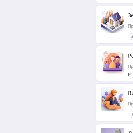
З
Пр
Р
Пр
ре
В
Пр