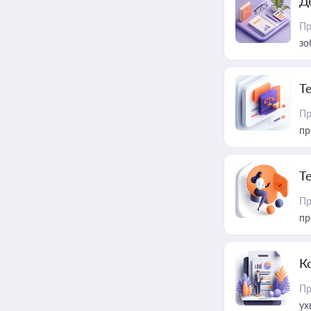
Д
Пр
зо
T
Пр
пр
T
Пр
пр
К
Пр
ух