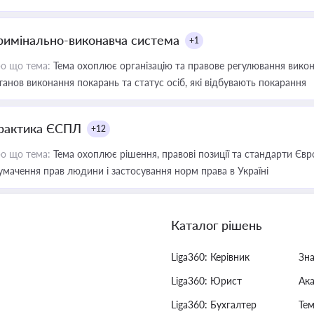
римінально-виконавча система
+1
о що тема:
Тема охоплює організацію та правове регулювання викона
танов виконання покарань та статус осіб, які відбувають покарання
рактика ЄСПЛ
+12
о що тема:
Тема охоплює рішення, правові позиції та стандарти Євр
умачення прав людини і застосування норм права в Україні
Каталог рішень
Liga360: Керівник
Зн
Liga360: Юрист
Ак
Liga360: Бухгалтер
Тем