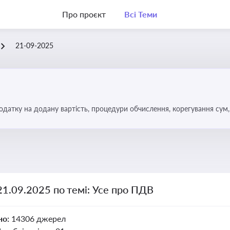
Про проєкт
Всі Теми
21-09-2025
датку на додану вартість, процедури обчислення, корегування сум, 
21.09.2025 по темі: Усе про ПДВ
но:
14306 джерел