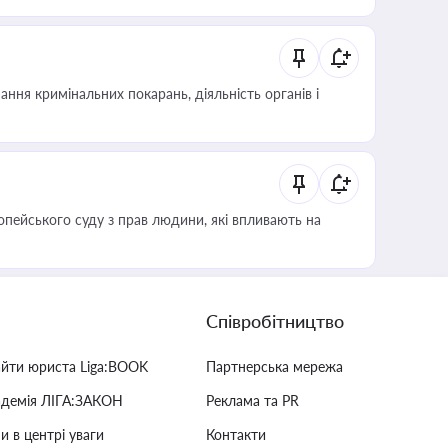
ння кримінальних покарань, діяльність органів і
опейського суду з прав людини, які впливають на
Співробітництво
айти юриста Liga:BOOK
Партнерська мережа
адемія ЛІГА:ЗАКОН
Реклама та PR
и в центрі уваги
Контакти