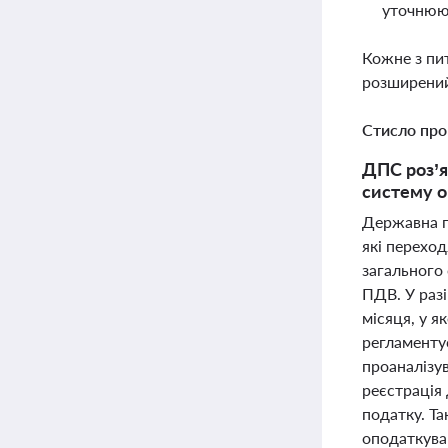
уточнююч
Кожне з пи
розширений
Стисло про
ДПС роз’я
систему о
Державна п
які перехо
загального 
ПДВ. У раз
місяця, у 
регламенту
проаналізу
реєстрація
податку. Т
оподаткува