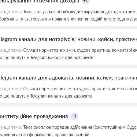
екларування іноземних доходів
+1
о що тема:
Тема стосується обов’язку декларування доходів, отрим
бов’язань та застосування правил уникнення подвійного оподаткува
elegram канали для нотаріусів: новини, кейси, практич
о що тема:
Огляди нормативних змін, судова практика, коментарі екс
о що пишуть у Telegram каналах для нотаріусів
elegram канали для адвокатів: новини, кейси, практич
о що тема:
Огляди нормативних змін, судова практика, коментарі екс
о що пишуть у Telegram каналах для адвокатів
онституційне провадження
+1
о що тема:
Тема охоплює порядок здійснення Конституційним Судом
валення актів і формування правових позицій