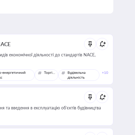
NACE
идів економічної діяльності до стандартів NACE,
о-енергетичний
Торгівля
Будівельна
+10
кс
діяльність
я та введення в експлуатацію об’єктів будівництва