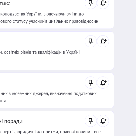
итика
конодавства України, включаючи зміни до
ового статусу учасників цивільних правовідносин
світніх рівнів та кваліфікацій в Україні
аних з іноземних джерел, визначення податкових
ння
ні поради
пертів, юридичні алгоритми, правові новини - все,