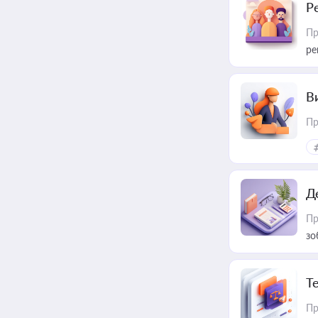
Р
Пр
ре
В
Пр
Д
Пр
зо
T
Пр