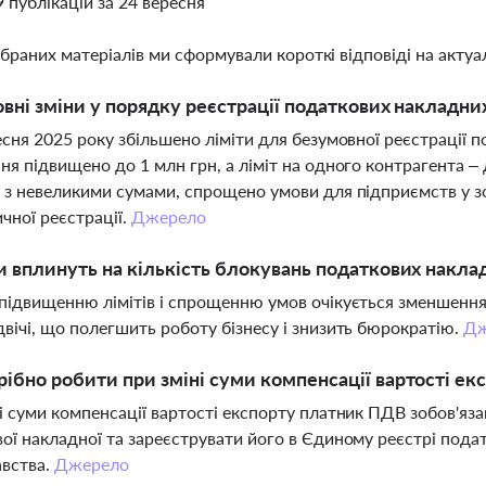
9 публікацій за 24 вересня
ібраних матеріалів ми сформували короткі відповіді на актуал
овні зміни у порядку реєстрації податкових накладних
есня 2025 року збільшено ліміти для безумовної реєстрації 
ня підвищено до 1 млн грн, а ліміт на одного контрагента – 
 з невеликими сумами, спрощено умови для підприємств у з
чної реєстрації.
Джерело
и вплинуть на кількість блокувань податкових накла
підвищенню лімітів і спрощенню умов очікується зменшення
вічі, що полегшить роботу бізнесу і знизить бюрократію.
Дж
ібно робити при зміні суми компенсації вартості екс
і суми компенсації вартості експорту платник ПДВ зобов'яз
ої накладної та зареєструвати його в Єдиному реєстрі пода
авства.
Джерело