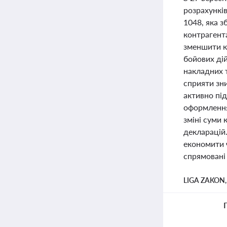
розрахункі
1048, яка з
контрагента
зменшити кі
бойових ді
накладних т
сприяти зн
активно пі
оформлення
зміні суми 
декларацій.
економити ч
спрямовані
LIGA ZAKON