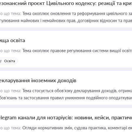
езонансний проєкт Цивільного кодексу: реакції та кр
о що тема:
Тема охоплює оновлення та реформування цивільного за
гулювання майнових і немайнових прав, договірних відносин та прав
ища освіта
о що тема:
Тема охоплює правове регулювання системи вищої освіти, о
Освіта
екларування іноземних доходів
о що тема:
Тема стосується обов’язку декларування доходів, отрим
бов’язань та застосування правил уникнення подвійного оподаткува
elegram канали для нотаріусів: новини, кейси, практич
о що тема:
Огляди нормативних змін, судова практика, коментарі екс