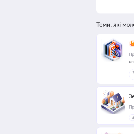
Теми, які мож
Пр
он
З
Пр