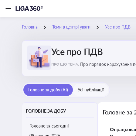
Головна
Теми в центрі уваги
Усе про ПДВ
Усе про ПДВ
Про порядок нарахування по
ПРО ЩО ТЕМА:
і економіку
Головне за добу (AI)
Усі публікації
ГОЛОВНЕ ЗА ДОБУ
Головне за 
Головне за сьогодні
Опрацьова
08 серпня 2026