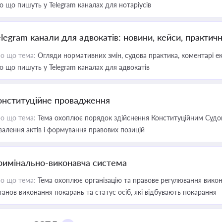
о що пишуть у Telegram каналах для нотаріусів
elegram канали для адвокатів: новини, кейси, практич
о що тема:
Огляди нормативних змін, судова практика, коментарі екс
о що пишуть у Telegram каналах для адвокатів
онституційне провадження
о що тема:
Тема охоплює порядок здійснення Конституційним Судом
валення актів і формування правових позицій
римінально-виконавча система
о що тема:
Тема охоплює організацію та правове регулювання викона
танов виконання покарань та статус осіб, які відбувають покарання