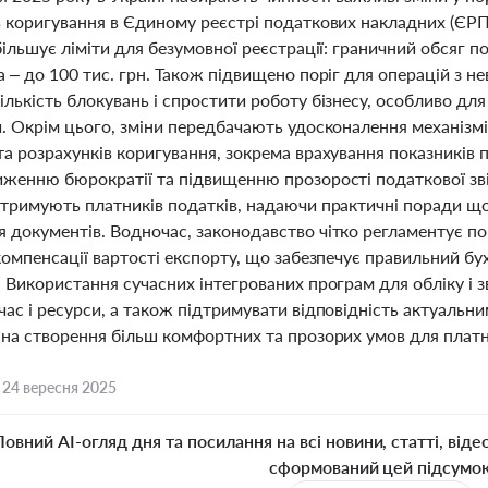
в коригування в Єдиному реєстрі податкових накладних (ЄРП
більшує ліміти для безумовної реєстрації: граничний обсяг по
 – до 100 тис. грн. Також підвищено поріг для операцій з 
лькість блокувань і спростити роботу бізнесу, особливо для
й. Окрім цього, зміни передбачають удосконалення механізмі
а розрахунків коригування, зокрема врахування показників п
иженню бюрократії та підвищенню прозорості податкової звіт
дтримують платників податків, надаючи практичні поради щ
 документів. Водночас, законодавство чітко регламентує п
компенсації вартості експорту, що забезпечує правильний б
 Використання сучасних інтегрованих програм для обліку і з
ас і ресурси, а також підтримувати відповідність актуальн
 на створення більш комфортних та прозорих умов для платни
,
24 вересня 2025
Повний AI-огляд дня та посилання на всі новини, статті, віде
сформований цей підсумо