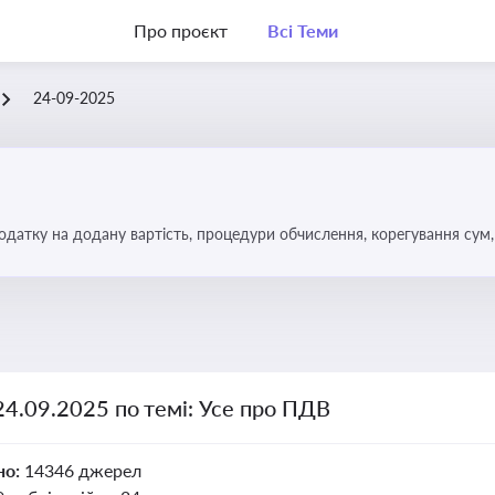
Про проєкт
Всі Теми
24-09-2025
датку на додану вартість, процедури обчислення, корегування сум, 
24.09.2025 по темі: Усе про ПДВ
но:
14346 джерел