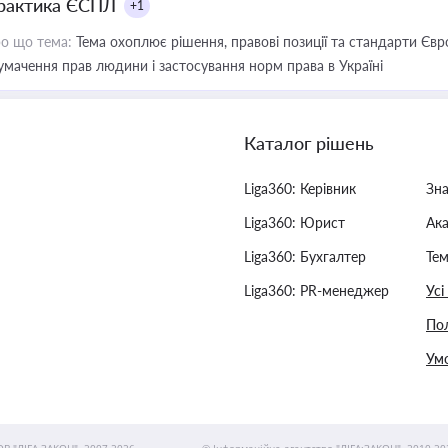
рактика ЄСПЛ
+1
о що тема:
Тема охоплює рішення, правові позиції та стандарти Євр
умачення прав людини і застосування норм права в Україні
Каталог рішень
Liga360: Керівник
Зн
Liga360: Юрист
Ак
Liga360: Бухгалтер
Тем
Liga360: PR-менеджер
Усі
Пол
Умо