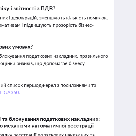
ку і звітності з ПДВ?
их і декларацій, зменшують кількість помилок,
рмативам і підвищують прозорість бізнес-
ових умовах?
блокування податкових накладних, правильного
оцінки ризиків, що допомагає бізнесу
вний список першоджерел з посиланнями та
 LIGA360.
ії та блокування податкових накладних:
о механізми автоматичної реєстрації
орядку реєстрації податкових накладних та