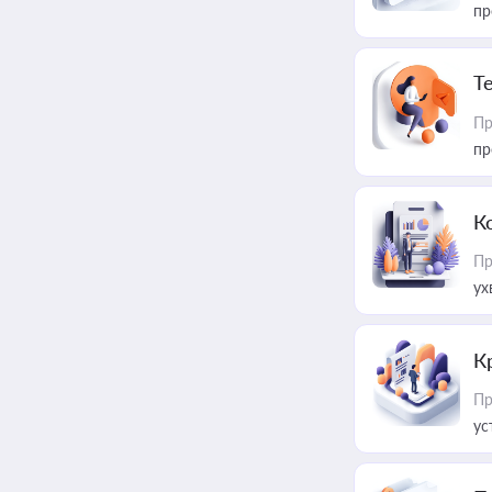
пр
T
Пр
пр
К
Пр
ух
К
Пр
ус