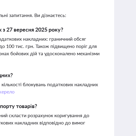
ьні запитання. Ви дізнаєтесь:
 з 27 вересня 2025 року?
податкових накладних: граничний обсяг
до 100 тис. грн. Також підвищено поріг для
онах бойових дій та удосконалено механізми
дних?
 кількості блокувань податкових накладних
ерело
порту товарів?
аний скласти розрахунок коригування до
ткових накладних відповідно до вимог