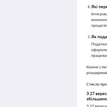
Які пер
Інтегров
економля
процесів
Як пода
Податков
оформлен
працюват
Кожне з пи
розширений
Стисло про
З 27 вере
збільшено
З 27 вересн