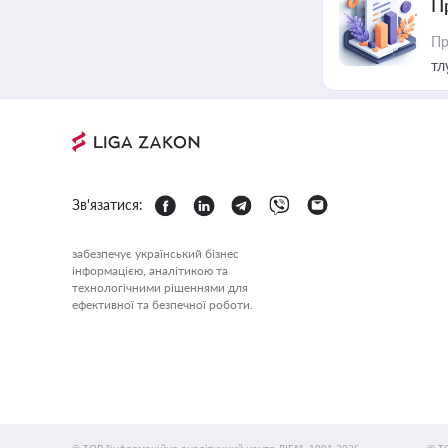
П
Пр
тл
Зв'язатися:
забезпечує український бізнес
інформацією, аналітикою та
технологічними рішеннями для
ефективної та безпечної роботи.