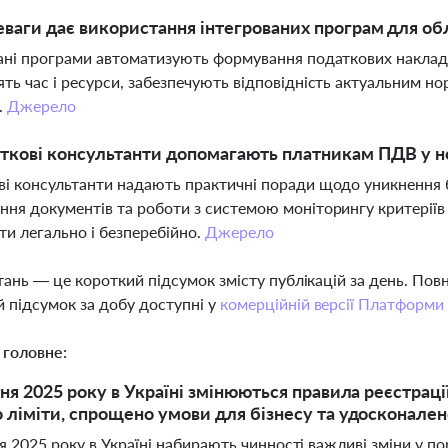
еваги дає використання інтегрованих програм для облі
ані програми автоматизують формування податкових накладн
ть час і ресурси, забезпечують відповідність актуальним но
.
Джерело
ткові консультанти допомагають платникам ПДВ у н
і консультанти надають практичні поради щодо уникнення 
ня документів та роботи з системою моніторингу критеріїв 
и легально і безперебійно.
Джерело
тань — це короткий підсумок змісту публікацій за день. По
 підсумок за добу доступні у
комерційній версії Платформи
 головне:
сня 2025 року в Україні змінюються правила реєстрац
 ліміти, спрощено умови для бізнесу та удосконален
я 2025 року в Україні набирають чинності важливі зміни у п