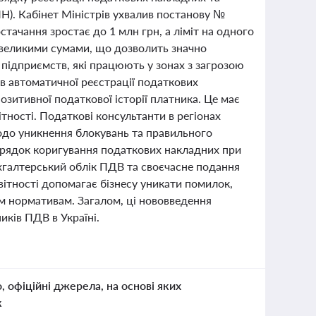
Н). Кабінет Міністрів ухвалив постанову №
стачання зростає до 1 млн грн, а ліміт на одного
невеликими сумами, що дозволить значно
 підприємств, які працюють у зонах з загрозою
в автоматичної реєстрації податкових
озитивної податкової історії платника. Це має
ності. Податкові консультанти в регіонах
одо уникнення блокувань та правильного
орядок коригування податкових накладних при
ухгалтерський облік ПДВ та своєчасне подання
вітності допомагає бізнесу уникати помилок,
им нормативам. Загалом, ці нововведення
ків ПДВ в Україні.
о, офіційні джерела, на основі яких
к