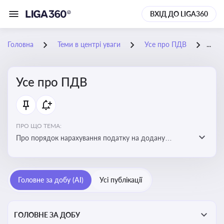
ВХІД ДО LIGA360
Головна
Теми в центрі уваги
Усе про ПДВ
23-
Усе про ПДВ
ПРО ЩО ТЕМА:
Про порядок нарахування податку на додану
вартість, процедури обчислення, корегування сум,
ставки та сплати ПДВ, а також вплив на бізнес і
економіку
Головне за добу (AI)
Усі публікації
ГОЛОВНЕ ЗА ДОБУ