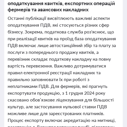
оподаткування квитків, експортних операцій
фермерів та авансових накладних
Останні публікації висвітлюють важливі аспекти
оподаткування ПДВ, які стосуються різних сфер
бізнесу. Зокрема, податкова служба роз'яснює, що
при реалізації квитків на проїзд база оподаткування
ПДВ включає лише автостанційний збір та плату за
послуги з попереднього продажу квитків, а
перевізник складає податкову накладну на повну
вартість перевезення. Важливо дотримуватися
правил електронної реєстрації накладних та
правильно заповнювати їх при роботі з
неплатниками ПДВ. Для фермерів, які прагнуть
експортувати продукцію, з 1 грудня 2024 року
скасовано обов’язкове ліцензування для більшості
культур, але застосування нульової ставки ПДВ
можливе лише для зареєстрованих платників.
Процес експорту включає акредитацію на митниці,
реєстрацію в Держпродспоживслужбі, підготовку