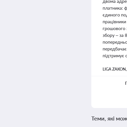
двома адрес
платника: ф
єдиного под
працівники
грошового з
збору – за 
попередньом
передбачає 
підтримує с
LIGA ZAKON
Теми, які мож