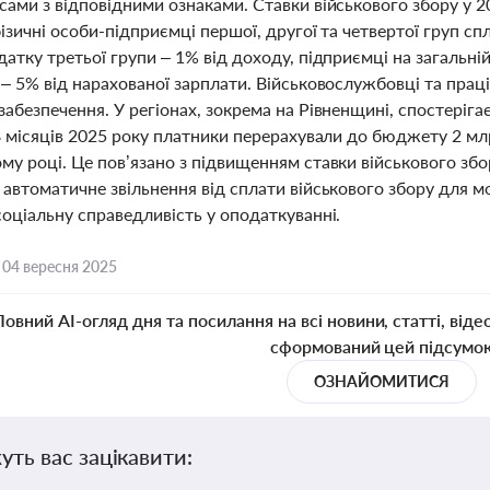
ами з відповідними ознаками. Ставки військового збору у 2
ізичні особи-підприємці першої, другої та четвертої груп с
атку третьої групи – 1% від доходу, підприємці на загальній
 – 5% від нарахованої зарплати. Військовослужбовці та пра
абезпечення. У регіонах, зокрема на Рівненщині, спостеріг
8 місяців 2025 року платники перерахували до бюджету 2 мл
у році. Це пов’язано з підвищенням ставки військового збо
автоматичне звільнення від сплати військового збору для м
оціальну справедливість у оподаткуванні.
,
04 вересня 2025
Повний AI-огляд дня та посилання на всі новини, статті, віде
сформований цей підсумо
ОЗНАЙОМИТИСЯ
уть вас зацікавити: