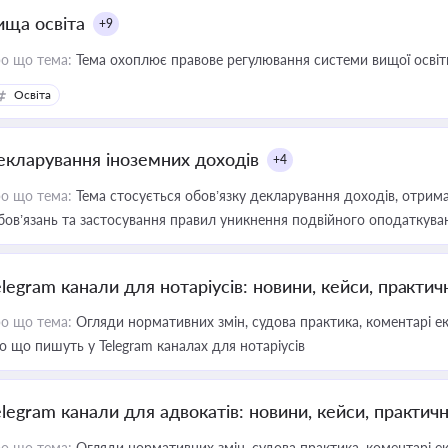
ища освіта
+9
о що тема:
Тема охоплює правове регулювання системи вищої освіти, о
Освіта
екларування іноземних доходів
+4
о що тема:
Тема стосується обов’язку декларування доходів, отрим
бов’язань та застосування правил уникнення подвійного оподаткува
elegram канали для нотаріусів: новини, кейси, практич
о що тема:
Огляди нормативних змін, судова практика, коментарі екс
о що пишуть у Telegram каналах для нотаріусів
elegram канали для адвокатів: новини, кейси, практич
о що тема:
Огляди нормативних змін, судова практика, коментарі екс