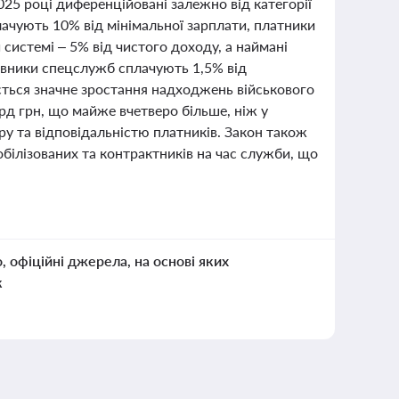
025 році диференційовані залежно від категорії
плачують 10% від мінімальної зарплати, платники
 системі – 5% від чистого доходу, а наймані
цівники спецслужб сплачують 1,5% від
ається значне зростання надходжень військового
рд грн, що майже вчетверо більше, ніж у
ру та відповідальністю платників. Закон також
обілізованих та контрактників на час служби, що
о, офіційні джерела, на основі яких
к