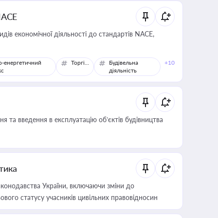
NACE
идів економічної діяльності до стандартів NACE,
о-енергетичний
Торгівля
Будівельна
+10
кс
діяльність
я та введення в експлуатацію об’єктів будівництва
итика
конодавства України, включаючи зміни до
ового статусу учасників цивільних правовідносин