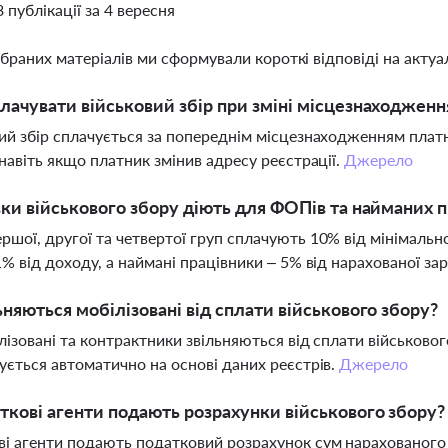
3 публікації за 4 вересня
ібраних матеріалів ми сформували короткі відповіді на актуал
лачувати військовий збір при зміні місцезнаходжен
ий збір сплачується за попереднім місцезнаходженням плат
 навіть якщо платник змінив адресу реєстрації.
Джерело
вки військового збору діють для ФОПів та найманих п
шої, другої та четвертої груп сплачують 10% від мінімальн
1% від доходу, а наймані працівники – 5% від нарахованої за
ьняються мобілізовані від сплати військового збору?
ілізовані та контрактники звільняються від сплати військовог
ується автоматично на основі даних реєстрів.
Джерело
ткові агенти подають розрахунки військового збору?
і агенти подають податковий розрахунок сум нарахованого 