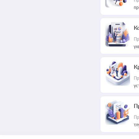
пр
К
Пр
ух
К
Пр
ус
П
Пр
тл