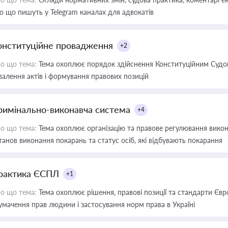
о що пишуть у Telegram каналах для адвокатів
онституційне провадження
+2
о що тема:
Тема охоплює порядок здійснення Конституційним Судом
валення актів і формування правових позицій
римінально-виконавча система
+4
о що тема:
Тема охоплює організацію та правове регулювання викона
танов виконання покарань та статус осіб, які відбувають покарання
рактика ЄСПЛ
+1
о що тема:
Тема охоплює рішення, правові позиції та стандарти Євр
умачення прав людини і застосування норм права в Україні