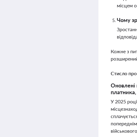
місцем о
Чому зр
Зростанн
відповід
Кожне з пи
розширений
Стисло про
Оновлені 
платника,
У 2025 році
місцезнахо
сплачуєтьс
попереднім
військового