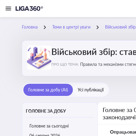
Головна
Теми в центрі уваги
Військовий збір
Військовий збір: ста
Правила та механізми стягн
ПРО ЩО ТЕМА:
Головне за добу (AI)
Усі публікації
Головне за 
ГОЛОВНЕ ЗА ДОБУ
законодавчі
Головне за сьогодні
Опрацьова
06 серпня 2026