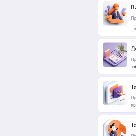
В
Пр
Д
Пр
зо
T
Пр
пр
T
Пр