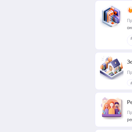
Пр
он
З
Пр
Р
Пр
ре