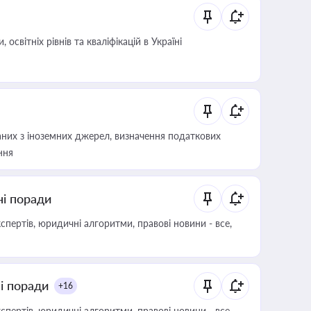
світніх рівнів та кваліфікацій в Україні
аних з іноземних джерел, визначення податкових
ння
ні поради
пертів, юридичні алгоритми, правові новини - все,
ні поради
+16
пертів, юридичні алгоритми, правові новини - все,