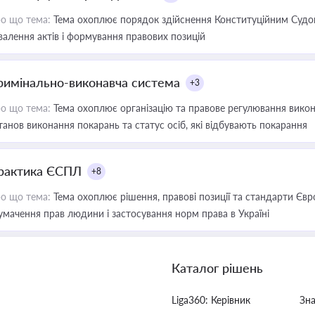
о що тема:
Тема охоплює порядок здійснення Конституційним Судом
валення актів і формування правових позицій
римінально-виконавча система
+3
о що тема:
Тема охоплює організацію та правове регулювання викона
танов виконання покарань та статус осіб, які відбувають покарання
рактика ЄСПЛ
+8
о що тема:
Тема охоплює рішення, правові позиції та стандарти Євр
умачення прав людини і застосування норм права в Україні
Каталог рішень
Liga360: Керівник
Зн