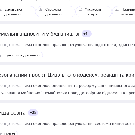
Банківська
Страхова
Фінансові
Паливн
діяльність
діяльність
послуги
компле
емельні відносини у будівництві
+14
о що тема:
Тема охоплює правове регулювання підготовки, здійсненн
Будівельна діяльність
езонансний проєкт Цивільного кодексу: реакції та кр
о що тема:
Тема охоплює оновлення та реформування цивільного за
гулювання майнових і немайнових прав, договірних відносин та прав
ища освіта
+35
о що тема:
Тема охоплює правове регулювання системи вищої освіти, о
Освіта