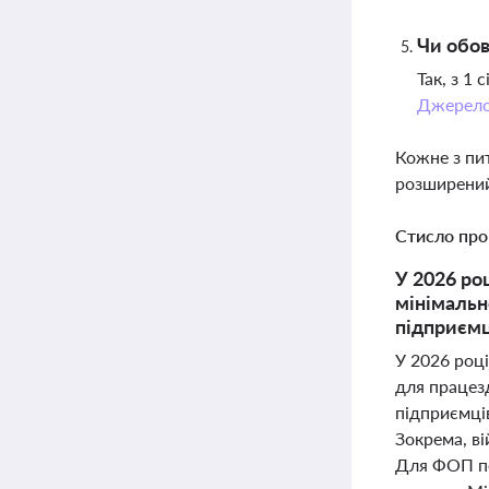
Чи обов
Так, з 1
Джерел
Кожне з пи
розширений
Стисло про
У 2026 ро
мінімальн
підприємц
У 2026 році
для працезд
підприємців
Зокрема, ві
Для ФОП пер