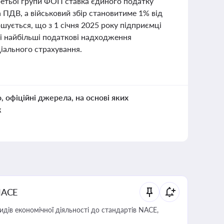
ретьої групи ФОП ставка єдиного податку
 ПДВ, а військовий збір становитиме 1% від
ошується, що з 1 січня 2025 року підприємці
оці найбільші податкові надходження
ціального страхування.
о, офіційні джерела, на основі яких
к
NACE
идів економічної діяльності до стандартів NACE,