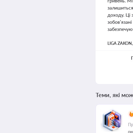
гривень. М
залишиться 
доходу. Ці 
зобов’язані
забезпечуют
LIGA ZAKON
Теми, які мож
Пр
он