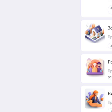
З
Пр
Р
Пр
ре
В
Пр