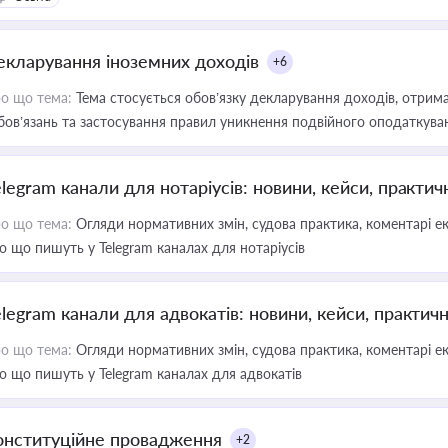
екларування іноземних доходів
+6
о що тема:
Тема стосується обов’язку декларування доходів, отрим
бов’язань та застосування правил уникнення подвійного оподаткува
elegram канали для нотаріусів: новини, кейси, практич
о що тема:
Огляди нормативних змін, судова практика, коментарі екс
о що пишуть у Telegram каналах для нотаріусів
elegram канали для адвокатів: новини, кейси, практич
о що тема:
Огляди нормативних змін, судова практика, коментарі екс
о що пишуть у Telegram каналах для адвокатів
онституційне провадження
+2