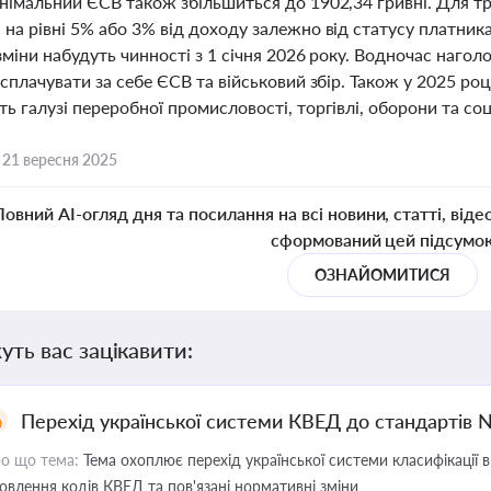
інімальний ЄСВ також збільшиться до 1902,34 гривні. Для т
на рівні 5% або 3% від доходу залежно від статусу платника
зміни набудуть чинності з 1 січня 2026 року. Водночас нагол
 сплачувати за себе ЄСВ та військовий збір. Також у 2025 р
ь галузі переробної промисловості, торгівлі, оборони та со
,
21 вересня 2025
Повний AI-огляд дня та посилання на всі новини, статті, віде
сформований цей підсумо
ОЗНАЙОМИТИСЯ
уть вас зацікавити:
Перехід української системи КВЕД до стандартів 
о що тема:
Тема охоплює перехід української системи класифікації в
овлення кодів КВЕД та пов'язані нормативні зміни