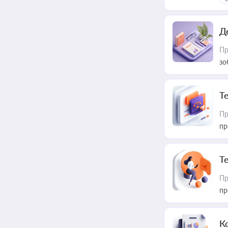
Д
Пр
зо
T
Пр
пр
T
Пр
пр
К