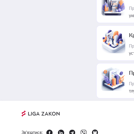
Пр
ух
К
Пр
ус
П
Пр
тл
Зв'язатися: