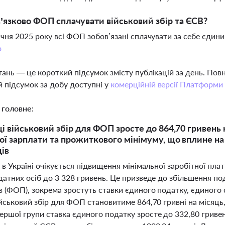
’язково ФОП сплачувати військовий збір та ЄСВ?
 січня 2025 року всі ФОП зобов’язані сплачувати за себе єдини
о
тань — це короткий підсумок змісту публікацій за день. По
 підсумок за добу доступні у
комерційній версії Платформи
 головне:
ці військовий збір для ФОП зросте до 864,70 гривень 
ої зарплати та прожиткового мінімуму, що вплине на
ів
 в Україні очікується підвищення мінімальної заробітної пл
атних осіб до 3 328 гривень. Це призведе до збільшення по
 (ФОП), зокрема зростуть ставки єдиного податку, єдиного с
йськовий збір для ФОП становитиме 864,70 гривні на місяць
шої групи ставка єдиного податку зросте до 332,80 гривень 