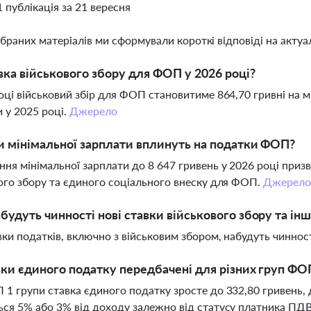
1 публікація за 21 вересня
ібраних матеріалів ми сформували короткі відповіді на актуал
вка військового збору для ФОП у 2026 році?
оці військовий збір для ФОП становитиме 864,70 гривні на м
 у 2025 році.
Джерело
и мінімальної зарплати вплинуть на податки ФОП?
ня мінімальної зарплати до 8 647 гривень у 2026 році приз
ого збору та єдиного соціального внеску для ФОП.
Джерел
будуть чинності нові ставки військового збору та і
вки податків, включно з військовим збором, набудуть чинност
вки єдиного податку передбачені для різних груп ФОП
1 групи ставка єдиного податку зросте до 332,80 гривень, дл
ся 5% або 3% від доходу залежно від статусу платника ПД