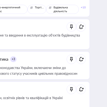
о-енергетичний
Торгівля
Будівельна
+10
кс
діяльність
я та введення в експлуатацію об’єктів будівництва
итика
+3
конодавства України, включаючи зміни до
ового статусу учасників цивільних правовідносин
світніх рівнів та кваліфікацій в Україні