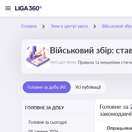
Головна
Теми в центрі уваги
Військовий збір
Військовий збір: ста
Правила та механізми стягн
ПРО ЩО ТЕМА:
Головне за добу (AI)
Усі публікації
Головне за 
ГОЛОВНЕ ЗА ДОБУ
законодавчі
Головне за сьогодні
Опрацьова
05 серпня 2026