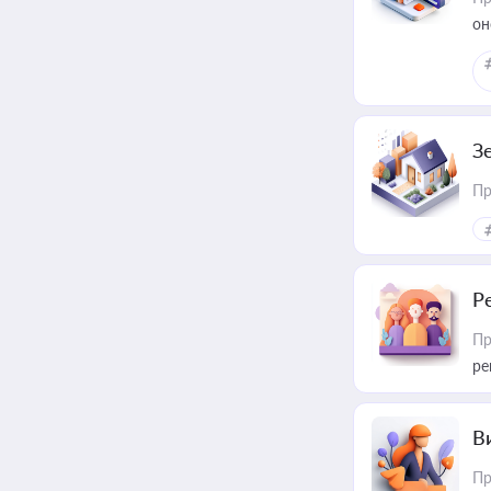
он
З
Пр
Р
Пр
ре
В
Пр