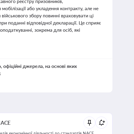
жавного реєстру призовників,
 мобілізації або укладення контракту, але не
 військового збору повинні враховувати ці
при поданні відповідної декларації. Це сприяє
оподаткуванні, зокрема для осіб, які
о, офіційні джерела, на основі яких
к
NACE
идів економічної діяльності до стандартів NACE,