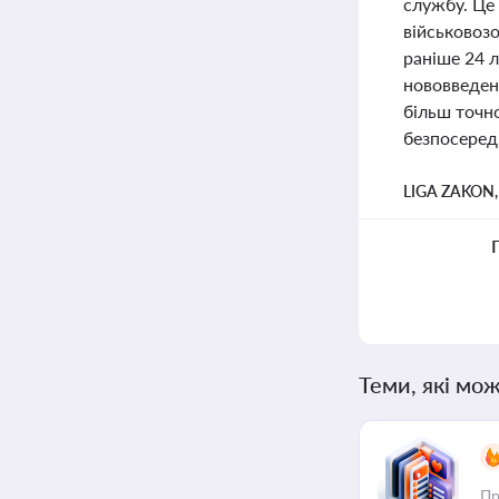
службу. Це 
військовозо
раніше 24 л
нововведенн
більш точно
безпосеред
LIGA ZAKON
Теми, які мож
Пр