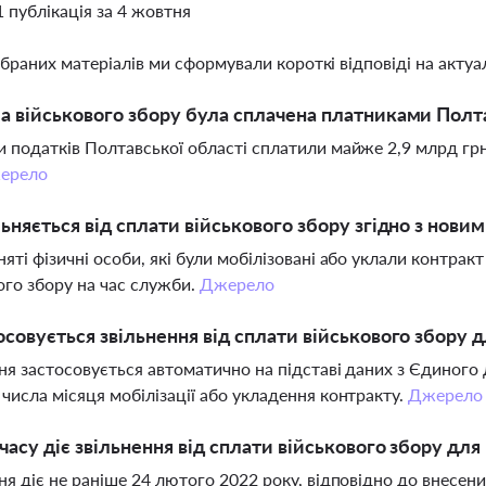
1 публікація за 4 жовтня
ібраних матеріалів ми сформували короткі відповіді на актуал
а військового збору була сплачена платниками Полт
 податків Полтавської області сплатили майже 2,9 млрд грн 
ерело
льняється від сплати військового збору згідно з нови
яті фізичні особи, які були мобілізовані або уклали контракт
ого збору на час служби.
Джерело
осовується звільнення від сплати військового збору 
ня застосовується автоматично на підставі даних з Єдиного
числа місяця мобілізації або укладення контракту.
Джерело
 часу діє звільнення від сплати військового збору для
ня діє не раніше 24 лютого 2022 року, відповідно до внесен