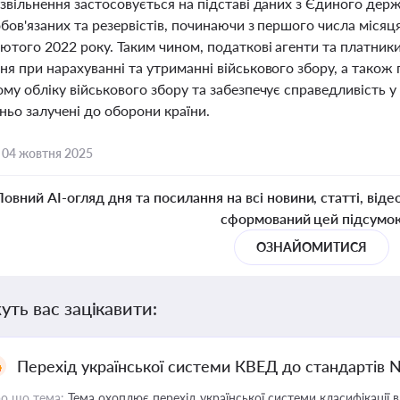
звільнення застосовується на підставі даних з Єдиного дер
бов'язаних та резервістів, починаючи з першого числа місяця
ютого 2022 року. Таким чином, податкові агенти та платники
я при нарахуванні та утриманні військового збору, а також 
му обліку військового збору та забезпечує справедливість у 
ньо залучені до оборони країни.
,
04 жовтня 2025
Повний AI-огляд дня та посилання на всі новини, статті, віде
сформований цей підсумо
ОЗНАЙОМИТИСЯ
уть вас зацікавити:
Перехід української системи КВЕД до стандартів 
о що тема:
Тема охоплює перехід української системи класифікації в