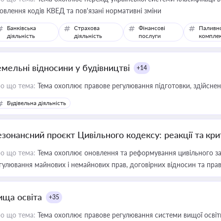
овлення кодів КВЕД та пов'язані нормативні зміни
Банківська
Страхова
Фінансові
Паливн
діяльність
діяльність
послуги
компле
емельні відносини у будівництві
+14
о що тема:
Тема охоплює правове регулювання підготовки, здійсненн
Будівельна діяльність
езонансний проєкт Цивільного кодексу: реакції та кр
о що тема:
Тема охоплює оновлення та реформування цивільного за
гулювання майнових і немайнових прав, договірних відносин та прав
ища освіта
+35
о що тема:
Тема охоплює правове регулювання системи вищої освіти, о