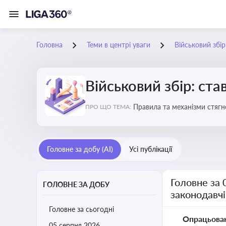
Головна
Теми в центрі уваги
Військовий збір
Військовий збір: ста
Правила та механізми стягн
ПРО ЩО ТЕМА:
Головне за добу (AI)
Усі публікації
Головне за 
ГОЛОВНЕ ЗА ДОБУ
законодавчі
Головне за сьогодні
Опрацьова
05 серпня 2026