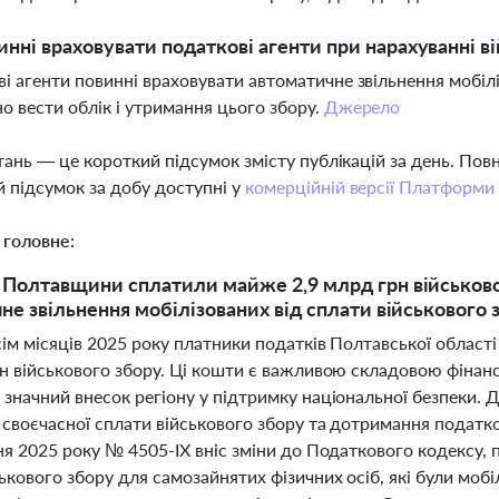
нні враховувати податкові агенти при нарахуванні в
і агенти повинні враховувати автоматичне звільнення мобілі
о вести облік і утримання цього збору.
Джерело
тань — це короткий підсумок змісту публікацій за день. По
 підсумок за добу доступні у
комерційній версії Платформи
 головне:
Полтавщини сплатили майже 2,9 млрд грн військового
не звільнення мобілізованих від сплати військового 
ісім місяців 2025 року платники податків Полтавської обла
рн військового збору. Ці кошти є важливою складовою фінан
 значний внесок регіону у підтримку національної безпеки.
своєчасної сплати військового збору та дотримання податко
ня 2025 року № 4505-ІХ вніс зміни до Податкового кодексу,
ькового збору для самозайнятих фізичних осіб, які були мобі