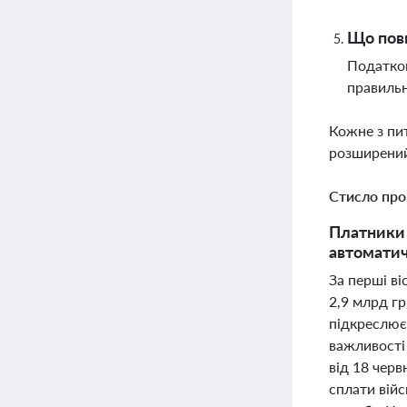
Що пови
Податков
правильн
Кожне з пи
розширений
Стисло про
Платники 
автоматич
За перші в
2,9 млрд г
підкреслює
важливості 
від 18 черв
сплати війс