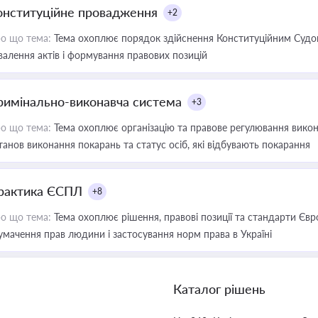
онституційне провадження
+2
о що тема:
Тема охоплює порядок здійснення Конституційним Судом
валення актів і формування правових позицій
римінально-виконавча система
+3
о що тема:
Тема охоплює організацію та правове регулювання викона
танов виконання покарань та статус осіб, які відбувають покарання
рактика ЄСПЛ
+8
о що тема:
Тема охоплює рішення, правові позиції та стандарти Євр
умачення прав людини і застосування норм права в Україні
Каталог рішень