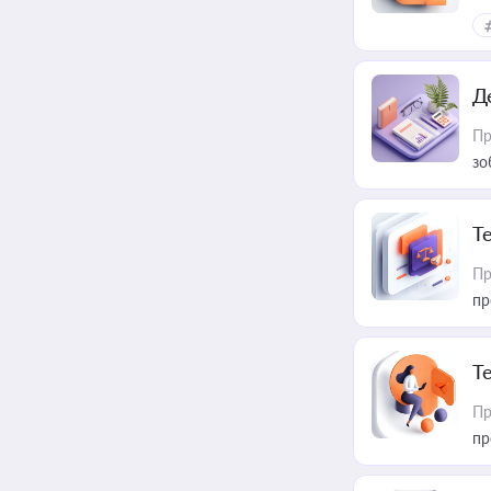
Д
Пр
зо
T
Пр
пр
T
Пр
пр