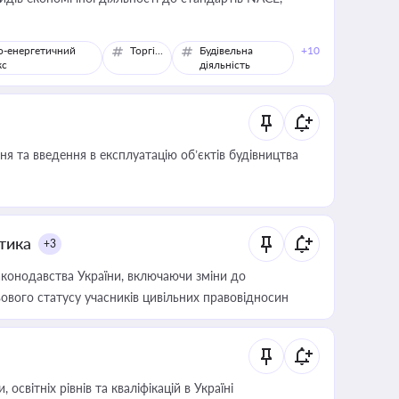
о-енергетичний
Торгівля
Будівельна
+10
кс
діяльність
я та введення в експлуатацію об’єктів будівництва
итика
+3
конодавства України, включаючи зміни до
ового статусу учасників цивільних правовідносин
світніх рівнів та кваліфікацій в Україні