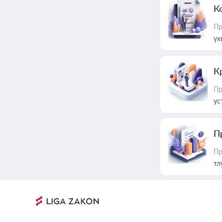
К
Пр
ух
К
Пр
ус
П
Пр
тл