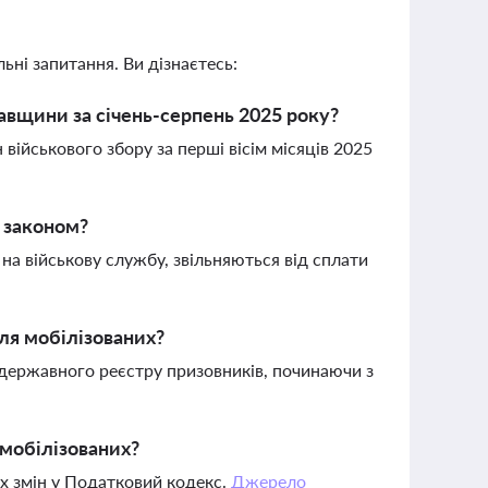
ьні запитання. Ви дізнаєтесь:
авщини за січень-серпень 2025 року?
військового збору за перші вісім місяців 2025
м законом?
 на військову службу, звільняються від сплати
для мобілізованих?
 державного реєстру призовників, починаючи з
 мобілізованих?
их змін у Податковий кодекс.
Джерело