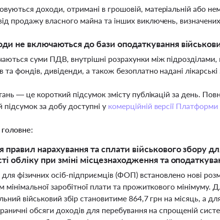
вуються доходи, отримані в грошовій, матеріальній або нем
від продажу власного майна та інших виключень, визначен
оди не включаються до бази оподаткування військов
аються суми ПДВ, внутрішні розрахунки між підрозділами, 
 та фондів, дивіденди, а також безоплатно надані лікарські
тань — це короткий підсумок змісту публікацій за день. По
 підсумок за добу доступні у
комерційній версії Платформи
 головне:
 правил нарахування та сплати військового збору для
ті обліку при зміні місцезнаходження та оподаткува
 для фізичних осіб-підприємців (ФОП) встановлено нові розмі
 мінімальної заробітної плати та прожиткового мінімуму. Д
льний військовий збір становитиме 864,7 грн на місяць, а дл
граничні обсяги доходів для перебування на спрощеній сист