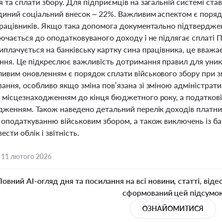
 та сплати збору. Для підприємців на загальній системі став
єдиний соціальний внесок – 22%. Важливим аспектом є поря
працівників. Якщо така допомога документально підтверджен
лючається до оподатковуваного доходу і не підлягає сплаті 
иплачується на банківську картку сина працівника, це вваж
ння. Це підкреслює важливість дотримання правил для уни
ивим оновленням є порядок сплати військового збору при з
ння, особливо якщо зміна пов’язана зі зміною адміністратив
 місцезнаходженням до кінця бюджетного року, а податкові
дженням. Також наведено детальний перелік доходів платникі
 оподаткуванню військовим збором, а також виключень із б
ести облік і звітність.
,
11 лютого 2026
Повний AI-огляд дня та посилання на всі новини, статті, віде
сформований цей підсумо
ОЗНАЙОМИТИСЯ