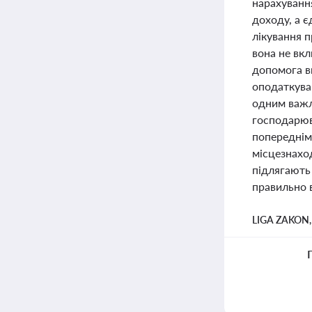
нарахування
доходу, а 
лікування 
вона не вк
допомога в
оподаткува
одним важл
господарюва
попереднім
місцезнахо
підлягають
правильно в
LIGA ZAKON