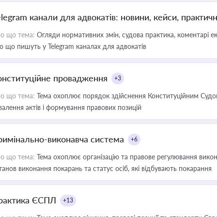
elegram канали для адвокатів: новини, кейси, практич
о що тема:
Огляди нормативних змін, судова практика, коментарі екс
о що пишуть у Telegram каналах для адвокатів
онституційне провадження
+3
о що тема:
Тема охоплює порядок здійснення Конституційним Судом
валення актів і формування правових позицій
римінально-виконавча система
+6
о що тема:
Тема охоплює організацію та правове регулювання викона
танов виконання покарань та статус осіб, які відбувають покарання
рактика ЄСПЛ
+13