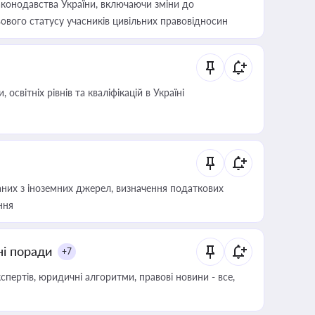
конодавства України, включаючи зміни до
ового статусу учасників цивільних правовідносин
світніх рівнів та кваліфікацій в Україні
аних з іноземних джерел, визначення податкових
ння
ні поради
+7
пертів, юридичні алгоритми, правові новини - все,