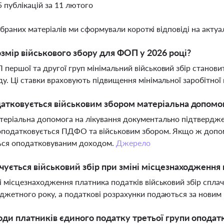
5 публікацій за 11 лютого
ібраних матеріалів ми сформували короткі відповіді на актуал
змір військового збору для ФОП у 2026 році?
першої та другої груп мінімальний військовий збір становить
ду. Ці ставки враховують підвищення мінімальної заробітної
атковується військовим збором матеріальна допомог
еріальна допомога на лікування документально підтвердже
оподатковується ПДФО та військовим збором. Якщо ж допом
ься оподатковуваним доходом.
Джерело
чується військовий збір при зміні місцезнаходження
і місцезнаходження платника податків військовий збір спл
джетного року, а податкові розрахунки подаються за нови
оди платників єдиного податку третьої групи опода