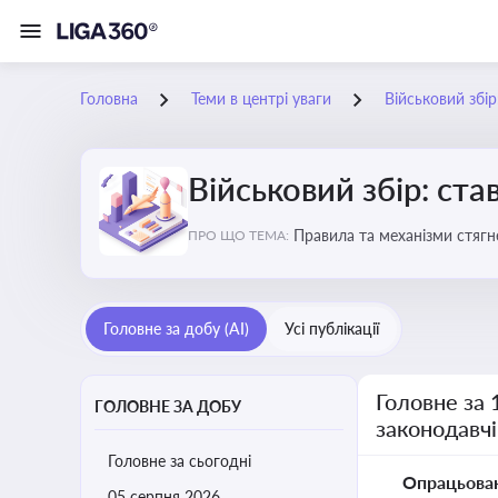
Головна
Теми в центрі уваги
Військовий збір
Військовий збір: ста
Правила та механізми стягн
ПРО ЩО ТЕМА:
Головне за добу (AI)
Усі публікації
Головне за 
ГОЛОВНЕ ЗА ДОБУ
законодавчі
Головне за сьогодні
Опрацьова
05 серпня 2026