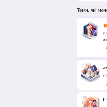
Теми, які мож
Пр
он
З
Пр
Р