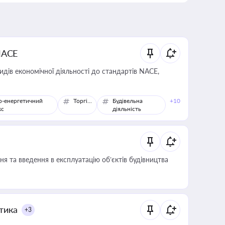
NACE
идів економічної діяльності до стандартів NACE,
о-енергетичний
Торгівля
Будівельна
+10
кс
діяльність
я та введення в експлуатацію об’єктів будівництва
итика
+3