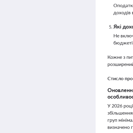
Оподатко
доходів 
Які дох
Не включ
бюджетів
Кожне з пи
розширений
Стисло про
Оновлення
особливос
У 2026 році
збільшенням
груп мініма
визначено 