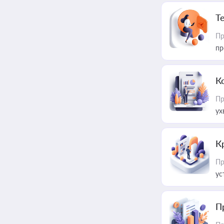
T
Пр
пр
К
Пр
ух
К
Пр
ус
П