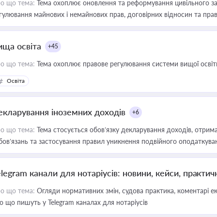
о що тема:
Тема охоплює оновлення та реформування цивільного за
гулювання майнових і немайнових прав, договірних відносин та прав
ища освіта
+45
о що тема:
Тема охоплює правове регулювання системи вищої освіти, о
Освіта
екларування іноземних доходів
+6
о що тема:
Тема стосується обов’язку декларування доходів, отрим
бов’язань та застосування правил уникнення подвійного оподаткува
elegram канали для нотаріусів: новини, кейси, практич
о що тема:
Огляди нормативних змін, судова практика, коментарі екс
о що пишуть у Telegram каналах для нотаріусів