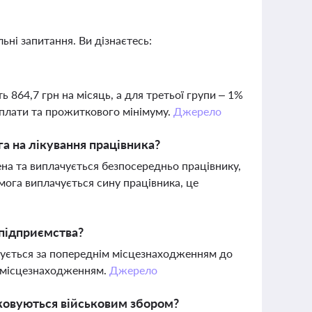
ьні запитання. Ви дізнаєтесь:
 864,7 грн на місяць, а для третьої групи – 1%
 плати та прожиткового мінімуму.
Джерело
а на лікування працівника?
на та виплачується безпосередньо працівнику,
ога виплачується сину працівника, це
 підприємства?
ачується за попереднім місцезнаходженням до
м місцезнаходженням.
Джерело
тковуються військовим збором?