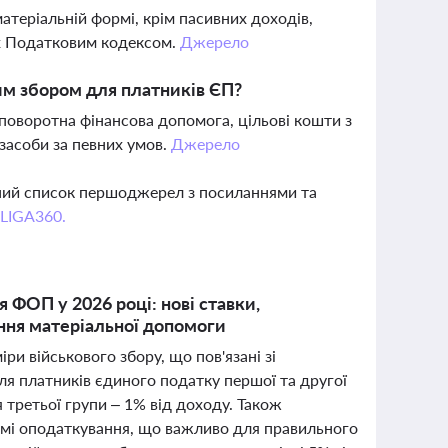
атеріальній формі, крім пасивних доходів,
их Податковим кодексом.
Джерело
им збором для платників ЄП?
поворотна фінансова допомога, цільові кошти з
 засоби за певних умов.
Джерело
вний список першоджерел з посиланнями та
 LIGA360.
 ФОП у 2026 році: нові ставки,
ння матеріальної допомоги
ри військового збору, що пов'язані зі
ля платників єдиного податку першої та другої
я третьої групи – 1% від доходу. Також
емі оподаткування, що важливо для правильного