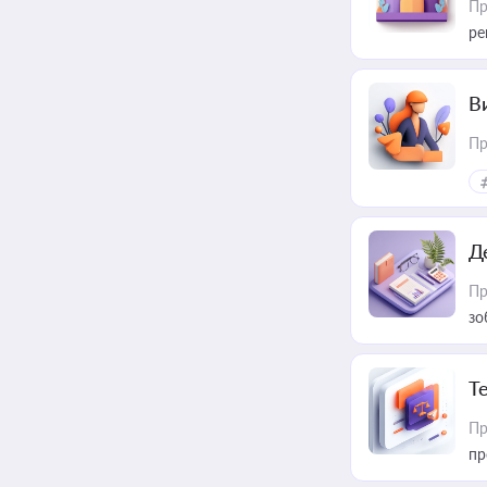
Пр
ре
В
Пр
Д
Пр
зо
T
Пр
пр