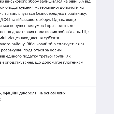
ка військового збору залишилася на рівні 5% від
док оподаткування матеріальної допомоги на
а та виплачується безпосередньо працівнику,
ПДФО та військового збору. Однак, якщо
ається порушенням умов і призводить до
кнення додаткових податкових зобов’язань. Ще
міні місцезнаходження суб'єкта
ного району. Військовий збір сплачується за
 розрахунки подаються за новим
в єдиного податку третьої групи, які
ази оподаткування, що допомагає платникам
о, офіційні джерела, на основі яких
к