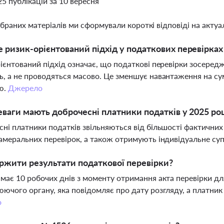
25 публікацій за 10 вересня
ібраних матеріалів ми сформували короткі відповіді на актуал
 ризик-орієнтований підхід у податкових перевірках і
ієнтований підхід означає, що податкові перевірки зосеред
, а не проводяться масово. Це зменшує навантаження на сум
ю.
Джерело
еваги мають доброчесні платники податків у 2025 ро
ні платники податків звільняються від більшості фактичних
амеральних перевірок, а також отримують індивідуальне с
ржити результати податкової перевірки?
має 10 робочих днів з моменту отримання акта перевірки дл
ючого органу, яка повідомляє про дату розгляду, а платник
о