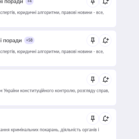
ні поради
+4
пертів, юридичні алгоритми, правові новини - все,
ні поради
+58
пертів, юридичні алгоритми, правові новини - все,
 України конституційного контролю, розгляду справ,
ння кримінальних покарань, діяльність органів і