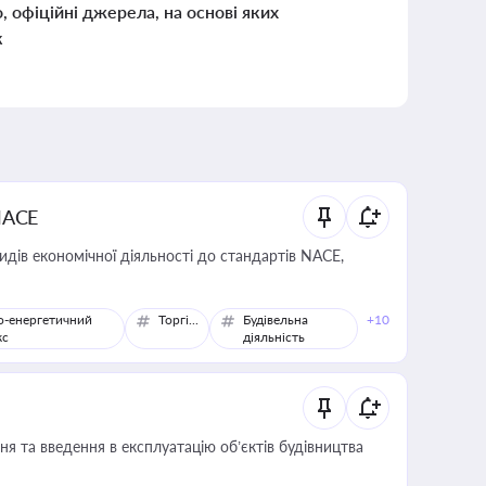
о, офіційні джерела, на основі яких
к
NACE
идів економічної діяльності до стандартів NACE,
о-енергетичний
Торгівля
Будівельна
+10
кс
діяльність
я та введення в експлуатацію об’єктів будівництва