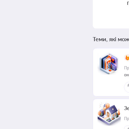
Теми, які мож
Пр
он
З
Пр