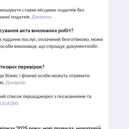
еншувати ставки місцевих податків без
ванні податків.
Джерело
сування акта виконаних робіт?
 надання послуг, оплачений безготівково, може
ї особи виконавця, що спрощує документообіг.
аткових перевірок?
де бізнес і фізичні особи можуть отримати
лю.
Джерело
вний список першоджерел з посиланнями та
 LIGA360.
рках 2025 року: нові правила, мораторій,