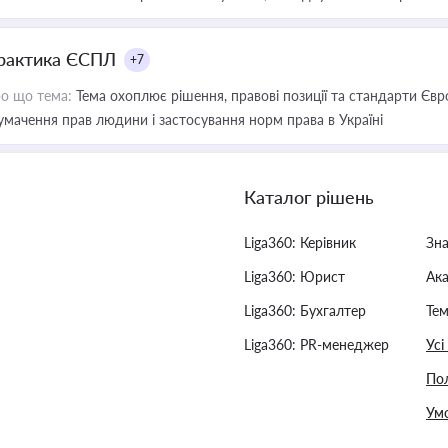
рактика ЄСПЛ
+7
о що тема:
Тема охоплює рішення, правові позиції та стандарти Євр
умачення прав людини і застосування норм права в Україні
Каталог рішень
Liga360: Керівник
Зн
Liga360: Юрист
Ак
Liga360: Бухгалтер
Тем
Liga360: PR-менеджер
Усі
Пол
Умо