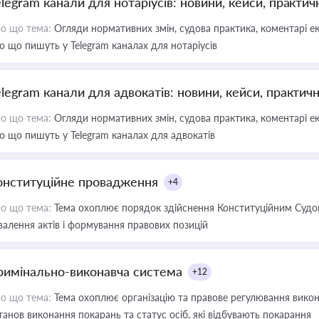
elegram канали для нотаріусів: новини, кейси, практич
о що тема:
Огляди нормативних змін, судова практика, коментарі екс
о що пишуть у Telegram каналах для нотаріусів
elegram канали для адвокатів: новини, кейси, практич
о що тема:
Огляди нормативних змін, судова практика, коментарі екс
о що пишуть у Telegram каналах для адвокатів
онституційне провадження
+4
о що тема:
Тема охоплює порядок здійснення Конституційним Судом
валення актів і формування правових позицій
римінально-виконавча система
+12
о що тема:
Тема охоплює організацію та правове регулювання викона
танов виконання покарань та статус осіб, які відбувають покарання