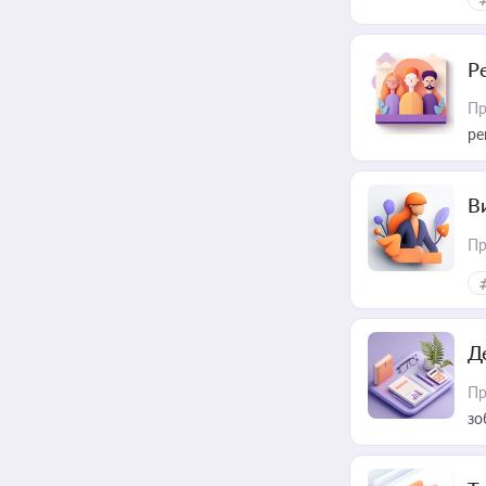
Р
Пр
ре
В
Пр
Д
Пр
зо