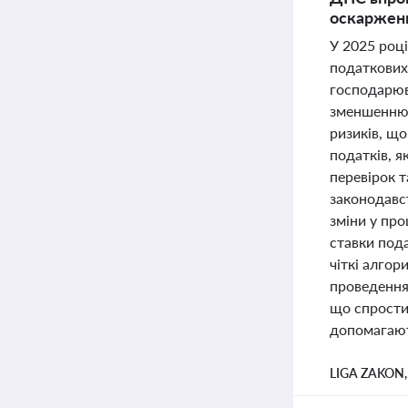
оскарженн
У 2025 роц
податкових 
господарюв
зменшенню 
ризиків, щ
податків, я
перевірок 
законодавс
зміни у пр
ставки под
чіткі алго
проведення 
що спростит
допомагают
LIGA ZAKON