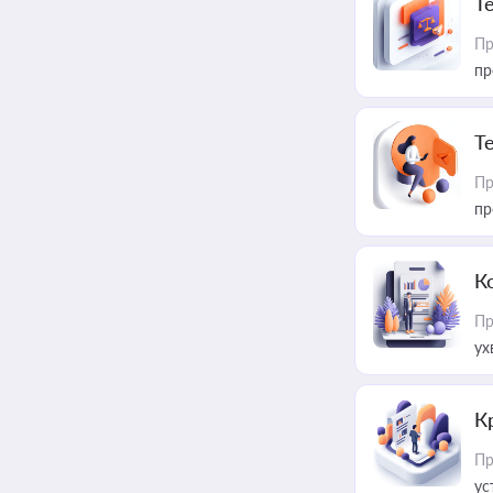
T
Пр
пр
T
Пр
пр
К
Пр
ух
К
Пр
ус