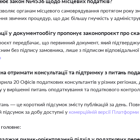
нює закон №4536 щодо місцевих податків?
зволяє органам місцевого самоврядування протягом року зм
ня звичних процедур, що дає більшу гнучкість у адміністру
ації у документообігу пропонує законопроєкт про ска
оєкт передбачає, що первинний документ, який підтверджує
сним без підпису замовника, лише з підписом відповідально
о
а отримати консультації та підтримку з питань под
рила 20 Офісів податкових консультантів у різних регіонах, 
 у вирішенні питань оподаткування та податкового контро
тань — це короткий підсумок змісту публікацій за день. По
 підсумок за добу доступні у
комерційній версії Платформи
 головне:
аджує ризик-орієнтований підхід у податкових переві