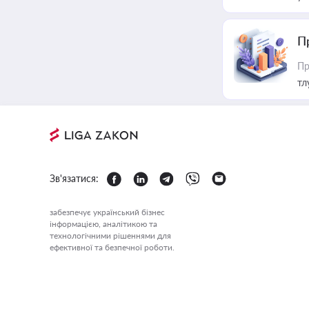
П
Пр
тл
Зв'язатися:
забезпечує український бізнес
інформацією, аналітикою та
технологічними рішеннями для
ефективної та безпечної роботи.