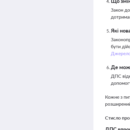
Що змі
Закон до
дотриман
Які нов
Законопр
бути дій
Джерел
Де можн
ДПС відк
допомогу
Кожне з пи
розширений
Стисло про
ДПС впров