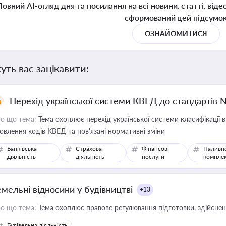
Повний AI-огляд дня та посилання на всі новини, статті, віде
сформований цей підсумо
ОЗНАЙОМИТИСЯ
уть вас зацікавити:
Перехід української системи КВЕД до стандартів 
о що тема:
Тема охоплює перехід української системи класифікації в
овлення кодів КВЕД та пов'язані нормативні зміни
Банківська
Страхова
Фінансові
Паливн
діяльність
діяльність
послуги
компле
емельні відносини у будівництві
+13
о що тема:
Тема охоплює правове регулювання підготовки, здійсненн
Будівельна діяльність