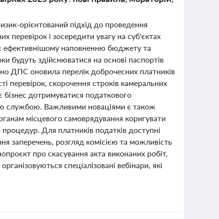
изик-орієнтований підхід до проведення
х перевірок і зосередити увагу на суб'єктах
ияє ефективнішому наповненню бюджету та
ки будуть здійснюватися на основі паспортів
асно ДПС оновила перелік доброчесних платників
сті перевірок, скорочення строків камеральних
є бізнес дотримуватися податкового
вою службою. Важливими новаціями є також
органам місцевого самоврядування коригувати
 процедур. Для платників податків доступні
ня заперечень, розгляд комісією та можливість
нопроєкт про скасування акта виконаних робіт,
організовуються спеціалізовані вебінари, які