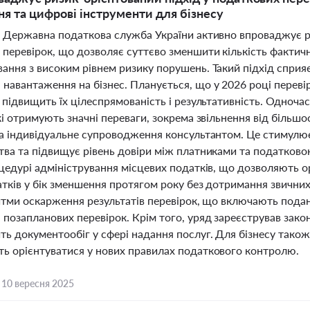
я та цифрові інструменти для бізнесу
і Державна податкова служба України активно впроваджує р
перевірок, що дозволяє суттєво зменшити кількість фактични
ання з високим рівнем ризику порушень. Такий підхід спр
навантаження на бізнес. Планується, що у 2026 році перевір
о підвищить їх цілеспрямованість і результативність. Одноч
кі отримують значні переваги, зокрема звільнення від більшо
та індивідуальне супроводження консультантом. Це стимулю
тва та підвищує рівень довіри між платниками та податко
оцедурі адміністрування місцевих податків, що дозволяють 
атків у бік зменшення протягом року без дотримання звичних
ритми оскарження результатів перевірок, що включають подан
позапланових перевірок. Крім того, уряд зареєстрував зако
ь документообіг у сфері надання послуг. Для бізнесу також 
ь орієнтуватися у нових правилах податкового контролю.
,
10 вересня 2025