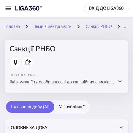
ВХІД ДО LIGA360
Головна
Теми в центрі уваги
Санкції РНБО
09-
Санкції РНБО
ПРО ЩО ТЕМА:
Які компанії та особи внесені до санкційних списків,
які наслідки. Як підсанкційники реагують на
обмеження та намагаються їх обійти. Наслідки
санкцій для бізнесу та економіки в цілому
Головне за добу (AI)
Усі публікації
ГОЛОВНЕ ЗА ДОБУ