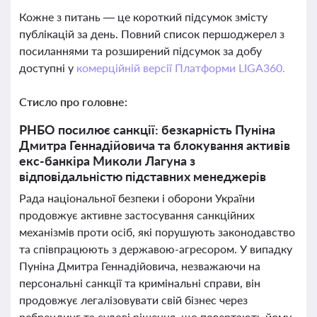
Кожне з питань — це короткий підсумок змісту
публікацій за день. Повний список першоджерел з
посиланнями та розширений підсумок за добу
доступні у
комерційній версії Платформи LIGA360.
Стисло про головне:
РНБО посилює санкції: безкарність Пуніна
Дмитра Геннадійовича та блокування активів
екс-банкіра Миколи Лагуна з
відповідальністю підставних менеджерів
Рада національної безпеки і оборони України
продовжує активне застосування санкційних
механізмів проти осіб, які порушують законодавство
та співпрацюють з державою-агресором. У випадку
Пуніна Дмитра Геннадійовича, незважаючи на
персональні санкції та кримінальні справи, він
продовжує легалізовувати свій бізнес через
ребрендинг та судові рішення, що повертають йому