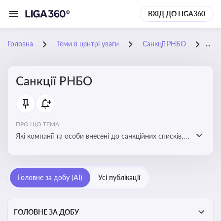
ВХІД ДО LIGA360
Головна
Теми в центрі уваги
Санкції РНБО
16-
Санкції РНБО
ПРО ЩО ТЕМА:
Які компанії та особи внесені до санкційних списків,
які наслідки. Як підсанкційники реагують на
обмеження та намагаються їх обійти. Наслідки
санкцій для бізнесу та економіки в цілому
Головне за добу (AI)
Усі публікації
ГОЛОВНЕ ЗА ДОБУ