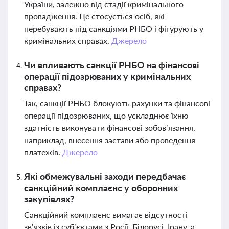
України, залежно від стадії кримінального
провадження. Це стосується осіб, які
перебувають під санкціями РНБО і фігурують у
кримінальних справах.
Джерело
Чи впливають санкції РНБО на фінансові
операції підозрюваних у кримінальних
справах?
Так, санкції РНБО блокують рахунки та фінансові
операції підозрюваних, що ускладнює їхню
здатність виконувати фінансові зобов’язання,
наприклад, внесення застави або проведення
платежів.
Джерело
Які обмежувальні заходи передбачає
санкційний комплаєнс у оборонних
закупівлях?
Санкційний комплаєнс вимагає відсутності
зв’язків із суб’єктами з Росії, Білорусі, Ірану, а