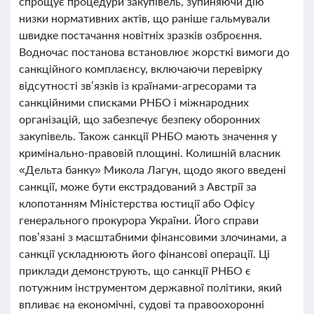
спрощує процедури закупівель, зупиняючи дію
низки нормативних актів, що раніше гальмували
швидке постачання новітніх зразків озброєння.
Водночас постанова встановлює жорсткі вимоги до
санкційного комплаєнсу, включаючи перевірку
відсутності зв’язків із країнами-агресорами та
санкційними списками РНБО і міжнародних
організацій, що забезпечує безпеку оборонних
закупівель. Також санкції РНБО мають значення у
кримінально-правовій площині. Колишній власник
«Дельта банку» Микола Лагун, щодо якого введені
санкції, може бути екстрадований з Австрії за
клопотанням Міністерства юстиції або Офісу
генерального прокурора України. Його справи
пов’язані з масштабними фінансовими злочинами, а
санкції ускладнюють його фінансові операції. Ці
приклади демонструють, що санкції РНБО є
потужним інструментом державної політики, який
впливає на економічні, судові та правоохоронні