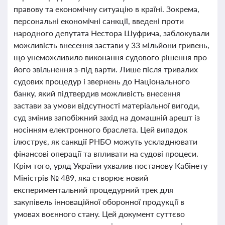
правову та економічну ситуацію в країні. Зокрема,
персональні економічні санкції, введені проти
народного депутата Нестора Шуфрича, заблокували
можливість внесення застави у 33 мільйони гривень,
що унеможливило виконання судового рішення про
його звільнення з-під варти. Лише після тривалих
судових процедур і звернень до Національного
банку, який підтвердив можливість внесення
застави за умови відсутності матеріальної вигоди,
суд змінив запобіжний захід на домашній арешт із
носінням електронного браслета. Цей випадок
ілюструє, як санкції РНБО можуть ускладнювати
фінансові операції та впливати на судові процеси.
Крім того, уряд України ухвалив постанову Кабінету
Міністрів № 489, яка створює новий
експериментальний процедурний трек для
закупівель інноваційної оборонної продукції в
умовах воєнного стану. Цей документ суттєво