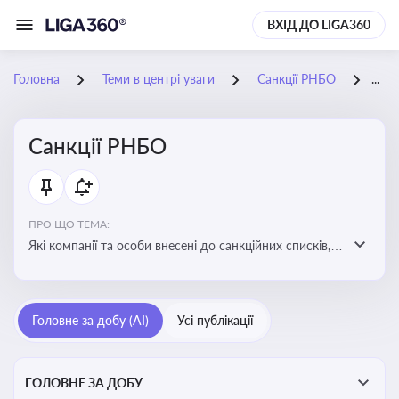
ВХІД ДО LIGA360
Головна
Теми в центрі уваги
Санкції РНБО
19-
Санкції РНБО
ПРО ЩО ТЕМА:
Які компанії та особи внесені до санкційних списків,
які наслідки. Як підсанкційники реагують на
обмеження та намагаються їх обійти. Наслідки
санкцій для бізнесу та економіки в цілому
Головне за добу (AI)
Усі публікації
ГОЛОВНЕ ЗА ДОБУ