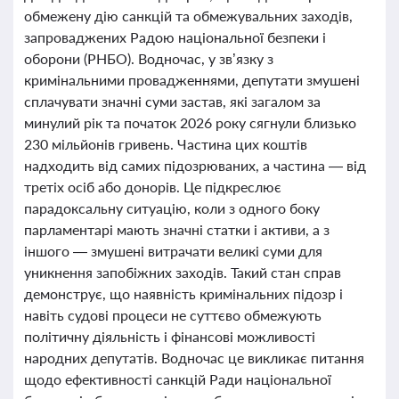
обмежену дію санкцій та обмежувальних заходів,
запроваджених Радою національної безпеки і
оборони (РНБО). Водночас, у зв’язку з
кримінальними провадженнями, депутати змушені
сплачувати значні суми застав, які загалом за
минулий рік та початок 2026 року сягнули близько
230 мільйонів гривень. Частина цих коштів
надходить від самих підозрюваних, а частина — від
третіх осіб або донорів. Це підкреслює
парадоксальну ситуацію, коли з одного боку
парламентарі мають значні статки і активи, а з
іншого — змушені витрачати великі суми для
уникнення запобіжних заходів. Такий стан справ
демонструє, що наявність кримінальних підозр і
навіть судові процеси не суттєво обмежують
політичну діяльність і фінансові можливості
народних депутатів. Водночас це викликає питання
щодо ефективності санкцій Ради національної