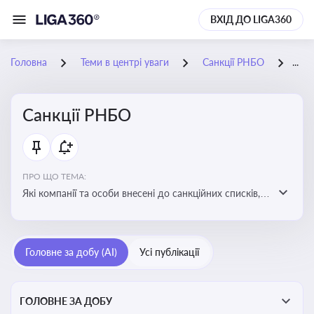
ВХІД ДО LIGA360
Головна
Теми в центрі уваги
Санкції РНБО
01-
Санкції РНБО
ПРО ЩО ТЕМА:
Які компанії та особи внесені до санкційних списків,
які наслідки. Як підсанкційники реагують на
обмеження та намагаються їх обійти. Наслідки
санкцій для бізнесу та економіки в цілому
Головне за добу (AI)
Усі публікації
ГОЛОВНЕ ЗА ДОБУ