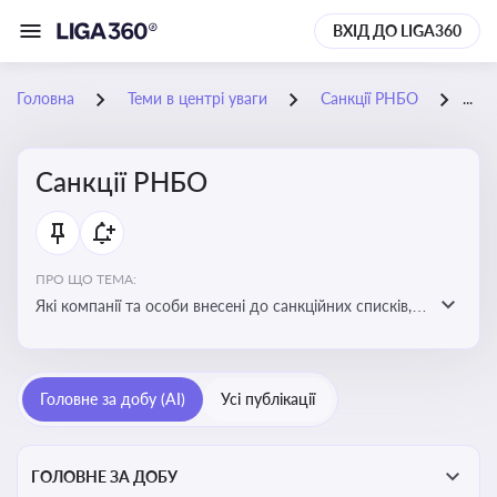
ВХІД ДО LIGA360
Головна
Теми в центрі уваги
Санкції РНБО
08-
Санкції РНБО
ПРО ЩО ТЕМА:
Які компанії та особи внесені до санкційних списків,
які наслідки. Як підсанкційники реагують на
обмеження та намагаються їх обійти. Наслідки
санкцій для бізнесу та економіки в цілому
Головне за добу (AI)
Усі публікації
ГОЛОВНЕ ЗА ДОБУ