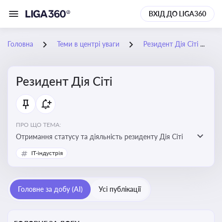
ВХІД ДО LIGA360
Головна
Теми в центрі уваги
Резидент Дія Сіті
Резидент Дія Сіті
ПРО ЩО ТЕМА:
Отримання статусу та діяльність резиденту Дія Сіті
IT-індустрія
Головне за добу (AI)
Усі публікації