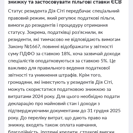
знижку та застосовувати пільгові ставки ЄСВ
Статус резидента Дія Сіті передбачає спеціальний
правовий режим, який регулює податкові пільги,
вимоги до резидентів і процедуру отримання
статусу. Зокрема, податківці роз'яснили, як
резиденти, які тимчасово не відповідають вимогам
Закону №1667, повинні відображати у звітності
суму ПДФО за ставкою 18%, хоча зазвичай доходи
спеціалістів оподатковуються за ставкою 5%. Це
важливо для правильного ведення податкової
звітності та уникнення штрафів. Крім того,
громадяни, які інвестують у резидентів Дія Сіті,
можуть скористатися податковою знижкою за
витратами 2024 року. Для цього необхідно подати
декларацію про майновий стан і доходи з
підтверджуючими документами до 31 грудня 2025
року. До переліку витрат, що дають право на
знижку, входять також оплата навчання,
благодійність, іпотечні кредити, страхові внески,