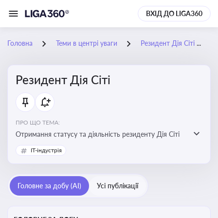
ВХІД ДО LIGA360
Головна
Теми в центрі уваги
Резидент Дія Сіті
Резидент Дія Сіті
ПРО ЩО ТЕМА:
Отримання статусу та діяльність резиденту Дія Сіті
IT-індустрія
Головне за добу (AI)
Усі публікації