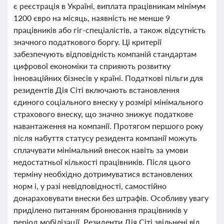
є реєстрація в Україні, виплата працівникам мінімум
1200 євро на місяць, наявність не менше 9
працівників або гіг-спеціалістів, а також відсутність
значного податкового боргу. Ці критерії
забезпечують відповідність компаній стандартам
цифрової економіки та сприяють розвитку
інноваційних бізнесів у країні. Податкові пільги для
резидентів Дія Сіті включають встановлення
єдиного соціального внеску у розмірі мінімального
страхового внеску, що значно знижує податкове
навантаження на компанії. Протягом першого року
після набуття статусу резидента компанії можуть
сплачувати мінімальний внесок навіть за умови
недостатньої кількості працівників. Після цього
терміну необхідно дотримуватися встановлених
норм і, у разі невідповідності, самостійно
донараховувати внески без штрафів. Особливу увагу
приділено питанням бронювання працівників у
період мобілізації. Резиденти Дія Сіті звільнені від