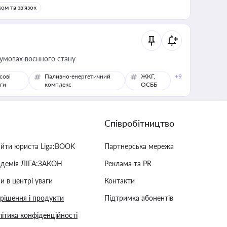
ом та зв'язок
 умовах воєнного стану
сові
Паливно-енергетичний
ЖКГ,
+9
ги
комплекс
ОСББ
Співробітництво
айти юриста Liga:BOOK
Партнерська мережа
адемія ЛІГА:ЗАКОН
Реклама та PR
и в центрі уваги
Контакти
 рішення і продукти
Підтримка абонентів
ітика конфіденційності