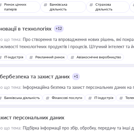
Ринок цінних
Банківська
Страхова
паперів
діяльність
діяльність
новації в технологіях
+12
о що тема:
Про створення та впровадження нових рішень, які покра
жливості технологічних продуктів і процесів. Штучний інтелект та 
IT-індустрія
Рекламний ринок
Авіакосмічне виробництво
ібербезпека та захист даних
+1
о що тема:
Інформаційна безпека та захист персональних даних на 
Банківська діяльність
Фінансові послуги
IT-індустрія
Телек
ахист персональних даних
о що тема:
Підбірка інформації про збір, обробку, передачу та інші