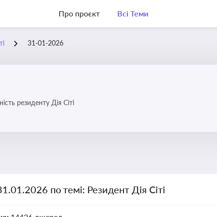
Про проєкт
Всі Теми
ті
31-01-2026
ість резиденту Дія Сіті
31.01.2026 по темі: Резидент Дія Сіті
но:
14426 джерел