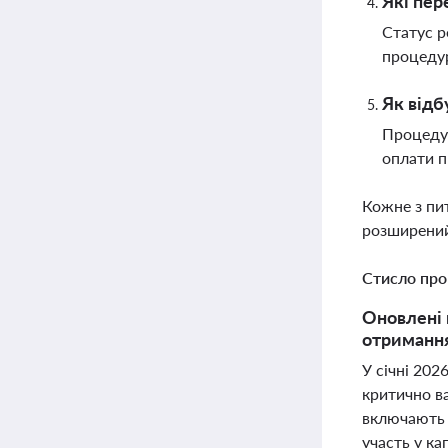
Які пер
Статус р
процедур
Як відб
Процедур
оплати п
Кожне з пи
розширений
Стисло про
Оновлені 
отримання
У січні 202
критично в
включають 
участь у ка