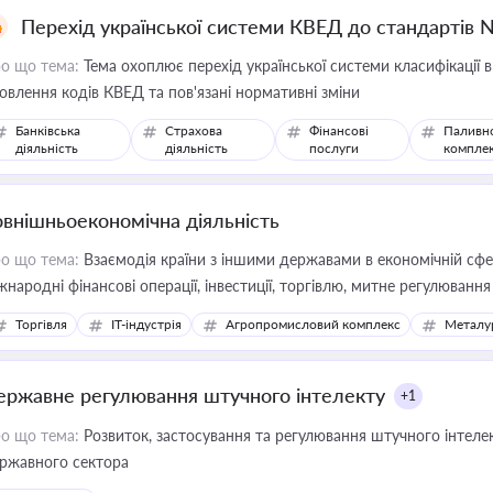
Перехід української системи КВЕД до стандартів 
о що тема:
Тема охоплює перехід української системи класифікації в
овлення кодів КВЕД та пов'язані нормативні зміни
Банківська
Страхова
Фінансові
Паливн
діяльність
діяльність
послуги
компле
овнішньоекономічна діяльність
о що тема:
Взаємодія країни з іншими державами в економічній сфері
жнародні фінансові операції, інвестиції, торгівлю, митне регулювання
Торгівля
IT-індустрія
Агропромисловий комплекс
Металу
ержавне регулювання штучного інтелекту
+1
о що тема:
Розвиток, застосування та регулювання штучного інтелек
ржавного сектора