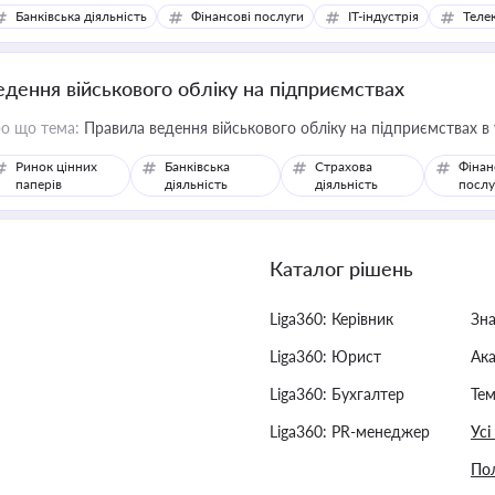
Банківська діяльність
Фінансові послуги
IT-індустрія
Телек
едення військового обліку на підприємствах
о що тема:
Правила ведення військового обліку на підприємствах в
Ринок цінних
Банківська
Страхова
Фінан
паперів
діяльність
діяльність
послу
Каталог рішень
Liga360: Керівник
Зн
Liga360: Юрист
Ак
Liga360: Бухгалтер
Тем
Liga360: PR-менеджер
Усі
Пол