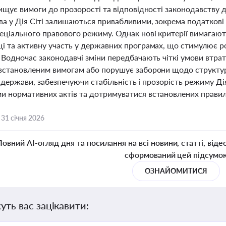
вищує вимоги до прозорості та відповідності законодавству
ва у Дія Сіті залишаються привабливими, зокрема податкові
пеціального правового режиму. Однак нові критерії вимагают
ці та активну участь у державних програмах, що стимулює р
 Водночас законодавчі зміни передбачають чіткі умови втра
 встановленим вимогам або порушує заборони щодо структури
і держави, забезпечуючи стабільність і прозорість режиму Д
и нормативних актів та дотримуватися встановлених правил
,
31 січня 2026
Повний AI-огляд дня та посилання на всі новини, статті, віде
сформований цей підсумо
ОЗНАЙОМИТИСЯ
уть вас зацікавити: