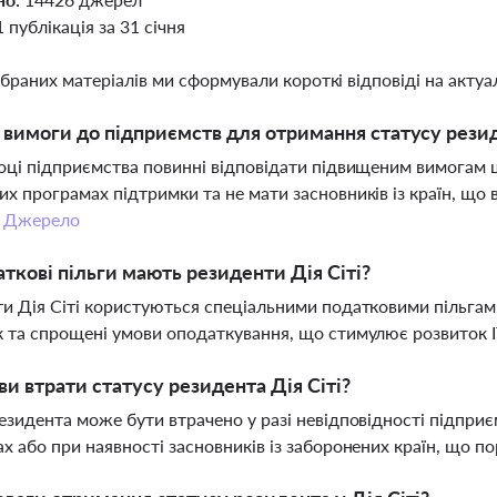
1 публікація за 31 січня
ібраних матеріалів ми сформували короткі відповіді на актуал
і вимоги до підприємств для отримання статусу резиде
оці підприємства повинні відповідати підвищеним вимогам щ
х програмах підтримки та не мати засновників із країн, що 
.
Джерело
аткові пільги мають резиденти Дія Сіті?
и Дія Сіті користуються спеціальними податковими пільга
 та спрощені умови оподаткування, що стимулює розвиток IT
ви втрати статусу резидента Дія Сіті?
езидента може бути втрачено у разі невідповідності підприє
х або при наявності засновників із заборонених країн, що 