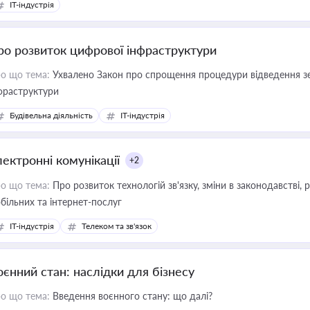
IT-індустрія
ро розвиток цифрової інфраструктури
о що тема:
Ухвалено Закон про спрощення процедури відведення зе
фраструктури
Будівельна діяльність
IT-індустрія
лектронні комунікації
+2
о що тема:
Про розвиток технологій зв'язку, зміни в законодавстві, 
більних та інтернет-послуг
IT-індустрія
Телеком та зв'язок
оєнний стан: наслідки для бізнесу
о що тема:
Введення воєнного стану: що далі?