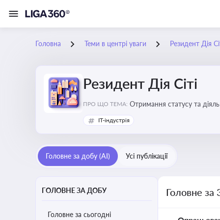
Головна
Теми в центрі уваги
Резидент Дія Сі
Резидент Дія Сіті
Отримання статусу та діяльн
ПРО ЩО ТЕМА:
IT-індустрія
Головне за добу (AI)
Усі публікації
ГОЛОВНЕ ЗА ДОБУ
Головне за 
Головне за сьогодні
Опрацьова