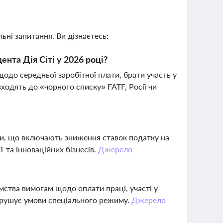
ьні запитання. Ви дізнаєтесь:
нта Дія Сіті у 2026 році?
одо середньої заробітної плати, брати участь у
входять до «чорного списку» FATF, Росії чи
ми, що включають зниження ставок податку на
 та інноваційних бізнесів.
Джерело
мства вимогам щодо оплати праці, участі у
порушує умови спеціального режиму.
Джерело