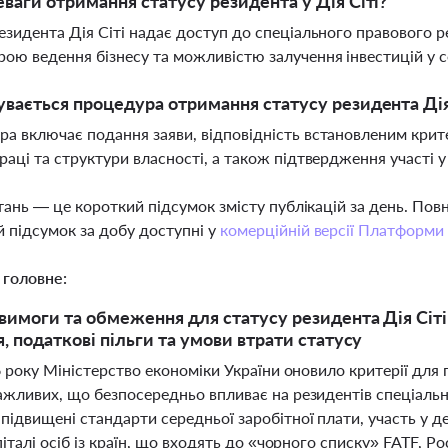
еваги отримання статусу резидента у Дія Сіті?
езидента Дія Сіті надає доступ до спеціального правового
ою ведення бізнесу та можливістю залучення інвестицій у сф
увається процедура отримання статусу резидента Дія
а включає подання заяви, відповідність встановленим крит
раці та структури власності, а також підтвердження участі
тань — це короткий підсумок змісту публікацій за день. По
 підсумок за добу доступні у
комерційній версії Платформи
 головне:
вимоги та обмеження для статусу резидента Дія Сіті 
, податкові пільги та умови втрати статусу
6 року Міністерство економіки України оновило критерії для
ажливих, що безпосередньо впливає на резидентів спеціальн
підвищені стандарти середньої заробітної плати, участь у 
піталі осіб із країн, що входять до «чорного списку» FATF, Р