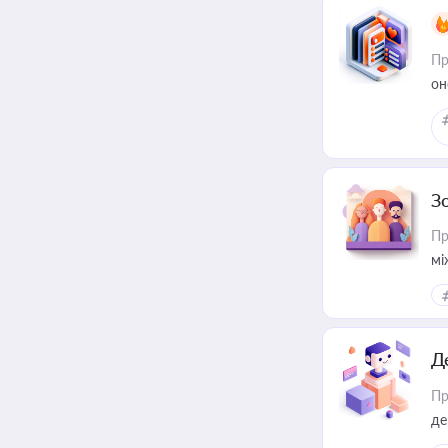
Пр
он
З
Пр
мі
Д
Пр
де