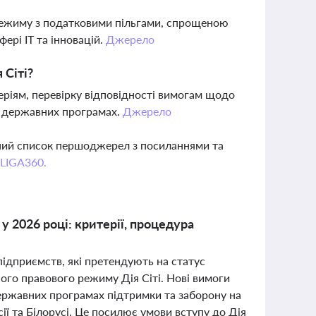
 режиму з податковими пільгами, спрощеною
ері IT та інновацій.
Джерело
 Сіті?
еріям, перевірку відповідності вимогам щодо
 у державних програмах.
Джерело
вний список першоджерел з посиланнями та
 LIGA360.
у 2026 році: критерії, процедура
 підприємств, які претендують на статус
ого правового режиму Дія Сіті. Нові вимоги
державних програмах підтримки та заборону на
осії та Білорусі. Це посилює умови вступу до Дія