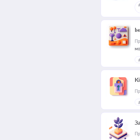
Ін
Пр
мо
К
Пр
З
Пр