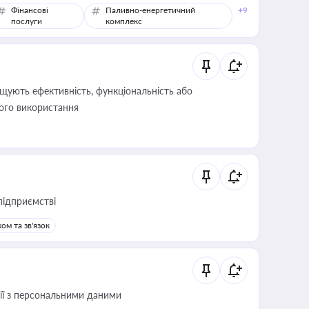
Фінансові
Паливно-енергетичний
+9
послуги
комплекс
щують ефективність, функціональність або
його використання
підприємстві
ом та зв'язок
 дії з персональними даними