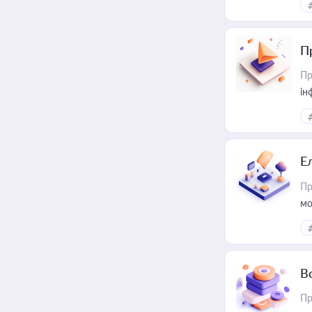
П
Пр
ін
Е
Пр
мо
В
Пр