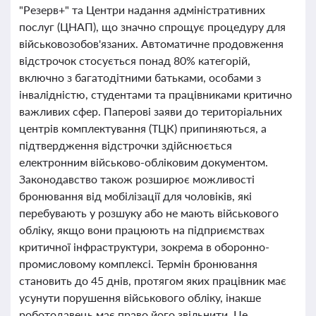
"Резерв+" та Центри надання адміністративних
послуг (ЦНАП), що значно спрощує процедуру для
військовозобов'язаних. Автоматичне продовження
відстрочок стосується понад 80% категорій,
включно з багатодітними батьками, особами з
інвалідністю, студентами та працівниками критично
важливих сфер. Паперові заяви до територіальних
центрів комплектування (ТЦК) припиняються, а
підтвердження відстрочки здійснюється
електронним військово-обліковим документом.
Законодавство також розширює можливості
бронювання від мобілізації для чоловіків, які
перебувають у розшуку або не мають військового
обліку, якщо вони працюють на підприємствах
критичної інфраструктури, зокрема в оборонно-
промисловому комплексі. Термін бронювання
становить до 45 днів, протягом яких працівник має
усунути порушення військового обліку, інакше
роботодавець має право його звільнити. Це