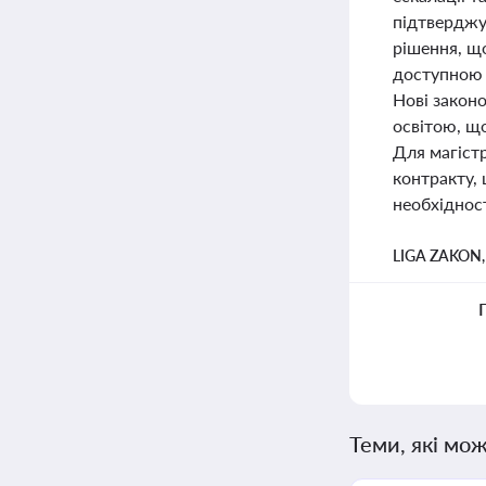
підтверджує
рішення, щ
доступною 
Нові закон
освітою, щ
Для магіст
контракту,
необхідност
LIGA ZAKON
Теми, які мож