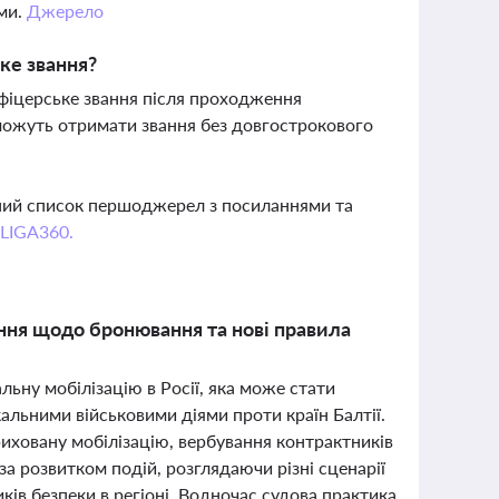
ми.
Джерело
ке звання?
фіцерське звання після проходження
м можуть отримати звання без довгострокового
вний список першоджерел з посиланнями та
 LIGA360.
ення щодо бронювання та нові правила
ну мобілізацію в Росії, яка може стати
альними військовими діями проти країн Балтії.
иховану мобілізацію, вербування контрактників
а розвитком подій, розглядаючи різні сценарії
ів безпеки в регіоні. Водночас судова практика