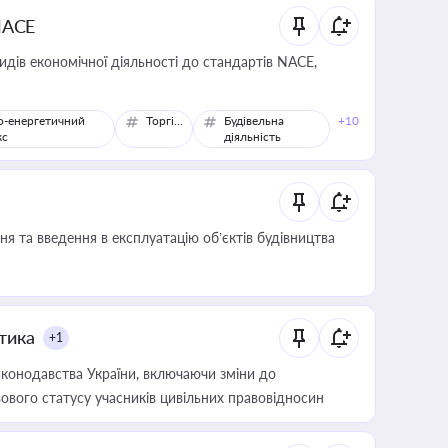
NACE
идів економічної діяльності до стандартів NACE,
о-енергетичний
Торгівля
Будівельна
+10
кс
діяльність
я та введення в експлуатацію об’єктів будівництва
итика
+1
конодавства України, включаючи зміни до
ового статусу учасників цивільних правовідносин