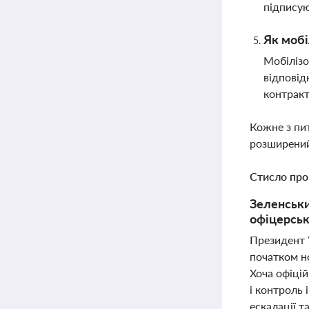
підпису
Як мобі
Мобілізо
відповід
контракт
Кожне з пи
розширений
Стисло про
Зеленськи
офіцерськ
Президент 
початком но
Хоча офіці
і контроль 
ескалації т