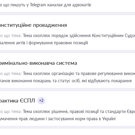
о що пишуть у Telegram каналах для адвокатів
онституційне провадження
о що тема:
Тема охоплює порядок здійснення Конституційним Судом
валення актів і формування правових позицій
римінально-виконавча система
о що тема:
Тема охоплює організацію та правове регулювання викона
танов виконання покарань та статус осіб, які відбувають покарання
рактика ЄСПЛ
+2
о що тема:
Тема охоплює рішення, правові позиції та стандарти Євр
умачення прав людини і застосування норм права в Україні