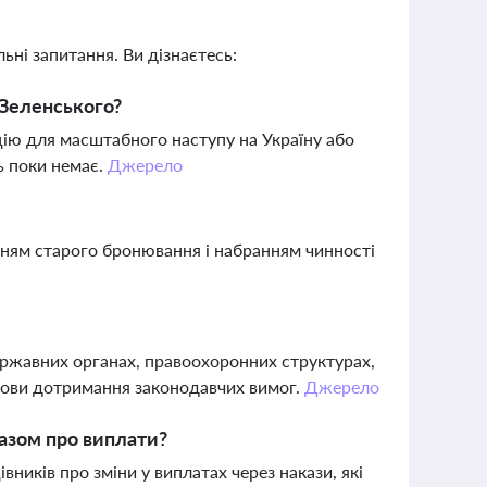
ьні запитання. Ви дізнаєтесь:
и Зеленського?
цію для масштабного наступу на Україну або
нь поки немає.
Джерело
анням старого бронювання і набранням чинності
ержавних органах, правоохоронних структурах,
умови дотримання законодавчих вимог.
Джерело
казом про виплати?
ників про зміни у виплатах через накази, які