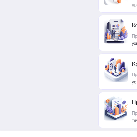
пр
К
Пр
ух
К
Пр
ус
П
Пр
тл