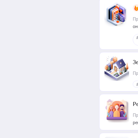
Пр
он
З
Пр
Р
Пр
ре