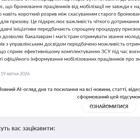
, що бронювання працівників від мобілізації не завжди є на
о навіть короткий розрив між скасуванням старого бронюва
для призову. Це підкреслює важливість чіткого дотримання 
одавчі ініціативи передбачають спрощену процедуру присво
о дозволяє бакалаврам і магістрам отримувати звання молодш
рів з управлінським досвідом передбачено можливість отрим
 що сприяє ефективнішому комплектуванню ЗСУ під час воєн
і офіційного інформування мобілізованих працівників про зм
,
19 квітня 2026
Повний AI-огляд дня та посилання на всі новини, статті, віде
сформований цей підсумо
ОЗНАЙОМИТИСЯ
уть вас зацікавити: