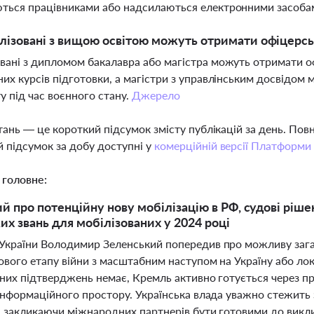
ються працівниками або надсилаються електронними засоба
лізовані з вищою освітою можуть отримати офіцерсь
вані з дипломом бакалавра або магістра можуть отримати о
них курсів підготовки, а магістри з управлінським досвідо
у під час воєнного стану.
Джерело
тань — це короткий підсумок змісту публікацій за день. По
 підсумок за добу доступні у
комерційній версії Платформи
 головне:
й про потенційну нову мобілізацію в РФ, судові ріш
их звань для мобілізованих у 2024 році
України Володимир Зеленський попередив про можливу загаль
вого етапу війни з масштабним наступом на Україну або лок
йних підтверджень немає, Кремль активно готується через пр
інформаційного простору. Українська влада уважно стежить з
а закликаючи міжнародних партнерів бути готовими до виклик