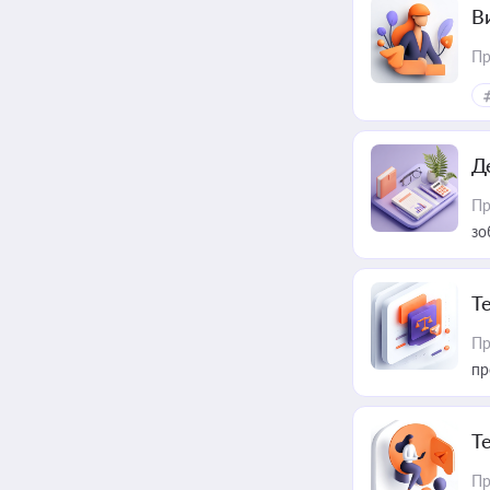
В
Пр
Д
Пр
зо
T
Пр
пр
T
Пр