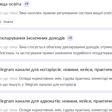
ища освіта
+9
о що тема:
Тема охоплює правове регулювання системи вищої освіти, о
Освіта
екларування іноземних доходів
+4
о що тема:
Тема стосується обов’язку декларування доходів, отрим
бов’язань та застосування правил уникнення подвійного оподаткува
elegram канали для нотаріусів: новини, кейси, практич
о що тема:
Огляди нормативних змін, судова практика, коментарі екс
о що пишуть у Telegram каналах для нотаріусів
elegram канали для адвокатів: новини, кейси, практич
о що тема:
Огляди нормативних змін, судова практика, коментарі екс