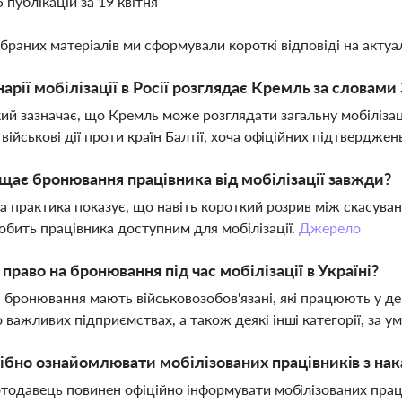
5 публікацій за 19 квітня
ібраних матеріалів ми сформували короткі відповіді на актуал
нарії мобілізації в Росії розглядає Кремль за словам
ий зазначає, що Кремль може розглядати загальну мобіліза
 військові дії проти країн Балтії, хоча офіційних підтвердже
щає бронювання працівника від мобілізації завжди?
ва практика показує, що навіть короткий розрив між скасув
обить працівника доступним для мобілізації.
Джерело
 право на бронювання під час мобілізації в Україні?
 бронювання мають військовозобов'язані, які працюють у д
 важливих підприємствах, а також деякі інші категорії, за 
ібно ознайомлювати мобілізованих працівників з на
отодавець повинен офіційно інформувати мобілізованих праців