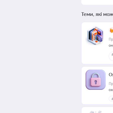
Теми, які мож
Пр
он
О
Пр
ох