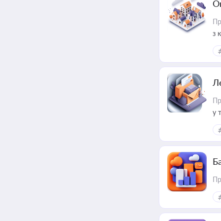
О
Пр
з 
ме
пр
Л
Пр
у 
ри
Ба
Пр