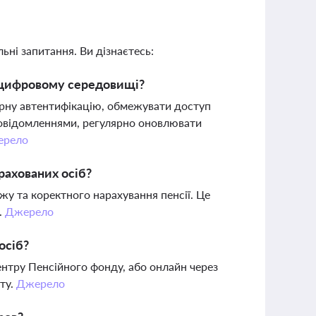
ьні запитання. Ви дізнаєтесь:
у цифровому середовищі?
орну автентифікацію, обмежувати доступ
повідомленнями, регулярно оновлювати
ерело
рахованих осіб?
жу та коректного нарахування пенсії. Це
.
Джерело
осіб?
нтру Пенсійного фонду, або онлайн через
ту.
Джерело