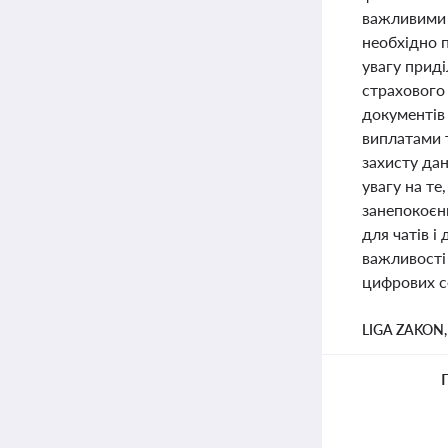
важливими 
необхідно 
увагу приді
страхового 
документів
виплатами 
захисту да
увагу на те
занепокоєн
для чатів і
важливості
цифрових с
LIGA ZAKON