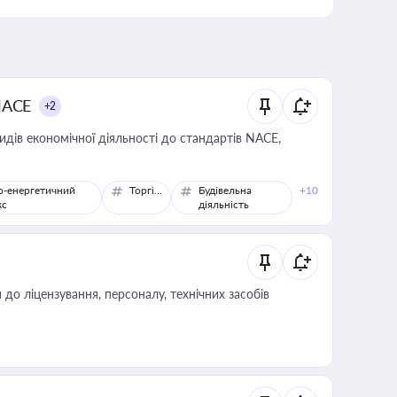
NACE
+2
идів економічної діяльності до стандартів NACE,
о-енергетичний
Торгівля
Будівельна
+10
кс
діяльність
о ліцензування, персоналу, технічних засобів