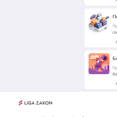
П
Пр
сп
ре
Б
Пр
бл