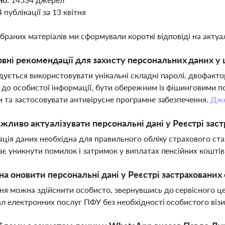
4 публікації за 13 квітня
ібраних матеріалів ми сформували короткі відповіді на актуал
овні рекомендації для захисту персональних даних 
ується використовувати унікальні складні паролі, двофакт
 до особистої інформації, бути обережним із фішинговими 
 та застосовувати антивірусне програмне забезпечення.
Дж
жливо актуалізувати персональні дані у Реєстрі заст
ація даних необхідна для правильного обліку страхового ста
є уникнути помилок і затримок у виплатах пенсійних коштів
а оновити персональні дані у Реєстрі застрахованих 
я можна здійснити особисто, звернувшись до сервісного це
л електронних послуг ПФУ без необхідності особистого візи