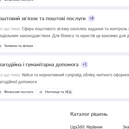
оштовий зв’язок та поштові послуги
+8
о що тема:
Сфера поштового зв’язку охоплює надання та контроль 
еціальним законодавством. Для бізнесу та юристів це важливо для д
єстрах і забезпечення прав споживачів.
Телеком та зв'язок
лагодійна і гуманітарна допомога
+1
о що тема:
Кейси та нормативний супровід обліку, митного оформлен
агодійної допомоги
Фінансові послуги
Митниця та ЗЕД
Каталог рішень
Liga360: Керівник
Зн