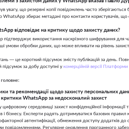
блеми з захистом даних у WhatsApp вказав Павло Ду
нув увагу, що резервні копії повідомлень часто зберігаються 
 WhatsApp збирає метадані про контакти користувачів, що 
sApp відповідає на критику щодо захисту даних?
 підтверджує використання наскрізного шифрування для чатів
ші умови обробки даних, що може впливати на рівень захис
тань — це короткий підсумок змісту публікацій за день. По
 підсумок за добу доступні у
комерційній версії Платформи
 головне:
ики та рекомендації щодо захисту персональних даних:
а критики WhatsApp за недосконалий захист
у цифровому середовищі захист конфіденційної інформації т
в і бізнесу. Експерти радять дотримуватися базових правил к
офакторної автентифікації, обмеження доступу додатків до о
и повідомленнями. Регулярне оновлення програмного забезп