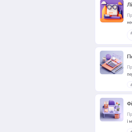
Лі
Пр
не
П
Пр
пе
Ф
Пр
і 