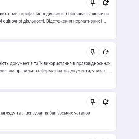
х прав і професійної діяльності оцінювачів, включно
і оціночної діяльності. Відстеження нормативних і
иста або бухгалтера під час оподаткування,
 статусу суб'єктів оціночної діяльності
сть документів та їх використання в правовідносинах,
а юристам правильно оформлювати документи, уникати
влади та контрагентами
нагляду та ліцензування банківських установ