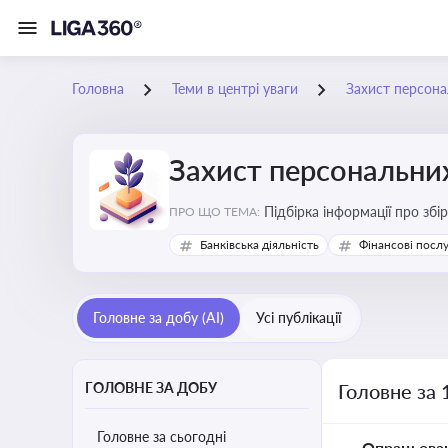
Головна
Теми в центрі уваги
Захист персона
Захист персональни
Підбірка інформації про збі
ПРО ЩО ТЕМА:
Банківська діяльність
Фінансові посл
Головне за добу (AI)
Усі публікації
ГОЛОВНЕ ЗА ДОБУ
Головне за 
Головне за сьогодні
Опрацьова