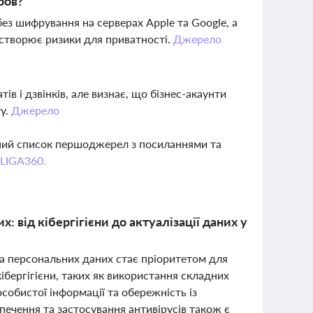
ров?
без шифрування на серверах Apple та Google, а
створює ризики для приватності.
Джерело
 і дзвінків, але визнає, що бізнес-акаунти
ту.
Джерело
вний список першоджерел з посиланнями та
 LIGA360.
 від кібергігієни до актуалізації даних у
а персональних даних стає пріоритетом для
ібергігієни, таких як використання складних
собистої інформації та обережність із
ечення та застосування антивірусів також є