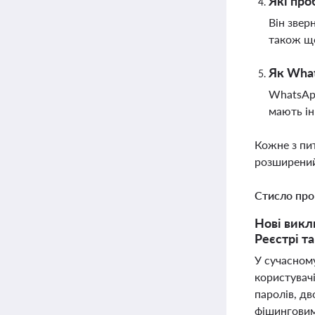
Які про
Він звер
також що
Як What
WhatsApp
мають ін
Кожне з пи
розширений
Стисло про
Нові викл
Реєстрі т
У сучасном
користувачі
паролів, дв
фішинговим