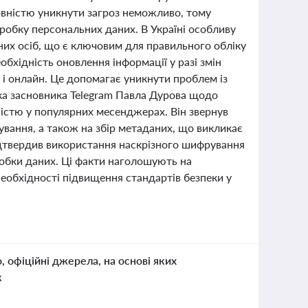
вністю уникнути загроз неможливо, тому
робку персональних даних. В Україні особливу
аних осіб, що є ключовим для правильного обліку
обхідність оновлення інформації у разі змін
 і онлайн. Це допомагає уникнути проблем із
ка засновника Telegram Павла Дурова щодо
істю у популярних месенджерах. Він звернув
рування, а також на збір метаданих, що викликає
ідтвердив використання наскрізного шифрування
бробки даних. Ці факти наголошують на
еобхідності підвищення стандартів безпеки у
о, офіційні джерела, на основі яких
к