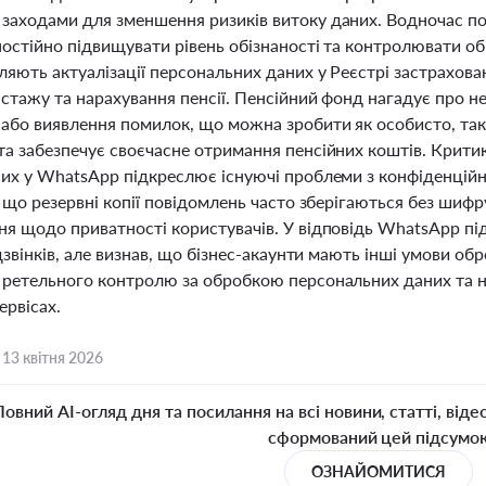
заходами для зменшення ризиків витоку даних. Водночас по
постійно підвищувати рівень обізнаності та контролювати об
ляють актуалізації персональних даних у Реєстрі застрахов
стажу та нарахування пенсії. Пенсійний фонд нагадує про не
 або виявлення помилок, що можна зробити як особисто, так
та забезпечує своєчасне отримання пенсійних коштів. Крити
них у WhatsApp підкреслює існуючі проблеми з конфіденційн
, що резервні копії повідомлень часто зберігаються без шиф
ня щодо приватності користувачів. У відповідь WhatsApp п
 дзвінків, але визнав, що бізнес-акаунти мають інші умови о
 ретельного контролю за обробкою персональних даних та н
ервісах.
,
13 квітня 2026
Повний AI-огляд дня та посилання на всі новини, статті, віде
сформований цей підсумо
ОЗНАЙОМИТИСЯ