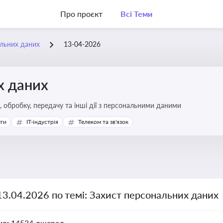
Про проєкт
Всі Теми
льних даних
13-04-2026
х даних
р, обробку, передачу та інші дії з персональними даними
уги
IT-індустрія
Телеком та зв'язок
13.04.2026 по темі: Захист персональних даних
но:
14534 джерел