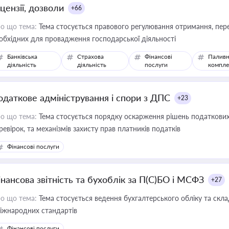
цензії, дозволи
+66
о що тема:
Тема стосується правового регулювання отримання, пере
обхідних для провадження господарської діяльності
Банківська
Страхова
Фінансові
Паливн
діяльність
діяльність
послуги
компле
одаткове адміністрування і спори з ДПС
+23
о що тема:
Тема стосується порядку оскарження рішень податкових
ревірок, та механізмів захисту прав платників податків
Фінансові послуги
інансова звітність та бухоблік за П(С)БО і МСФЗ
+27
о що тема:
Тема стосується ведення бухгалтерського обліку та скла
міжнародних стандартів
Фінансові послуги