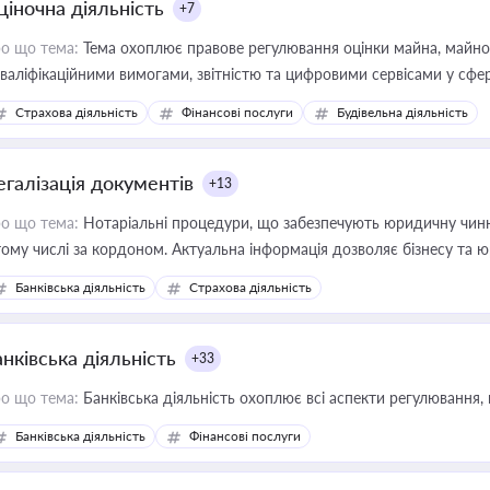
ціночна діяльність
+7
о що тема:
Тема охоплює правове регулювання оцінки майна, майнови
кваліфікаційними вимогами, звітністю та цифровими сервісами у сфер
дійних змін у цій сфері корисне для власника бізнесу, керівника, юр
Страхова діяльність
Фінансові послуги
Будівельна діяльність
иватизації, оренди державного майна, корпоративних угод і перевірки
егалізація документів
+13
о що тема:
Нотаріальні процедури, що забезпечують юридичну чинні
тому числі за кордоном. Актуальна інформація дозволяє бізнесу т
зиків недійсності та забезпечувати їх належне прийняття органами 
Банківська діяльність
Страхова діяльність
нківська діяльність
+33
о що тема:
Банківська діяльність охоплює всі аспекти регулювання, 
Банківська діяльність
Фінансові послуги