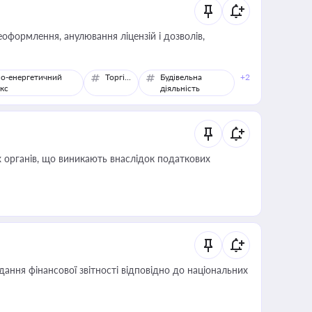
оформлення, анулювання ліцензій і дозволів,
о-енергетичний
Торгівля
Будівельна
+2
кс
діяльність
 органів, що виникають внаслідок податкових
дання фінансової звітності відповідно до національних