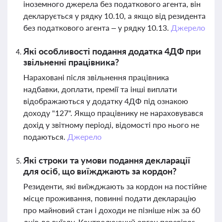
іноземного джерела без податкового агента, він
декларується у рядку 10.10, а якщо від резидента
без податкового агента – у рядку 10.13.
Джерело
Які особливості подання додатка 4ДФ при
звільненні працівника?
Нараховані після звільнення працівника
надбавки, доплати, премії та інші виплати
відображаються у додатку 4ДФ під ознакою
доходу "127". Якщо працівнику не нараховувався
дохід у звітному періоді, відомості про нього не
подаються.
Джерело
Які строки та умови подання декларації
для осіб, що виїжджають за кордон?
Резиденти, які виїжджають за кордон на постійне
місце проживання, повинні подати декларацію
про майновий стан і доходи не пізніше ніж за 60
днів до виїзду. Контролюючий орган перевіряє