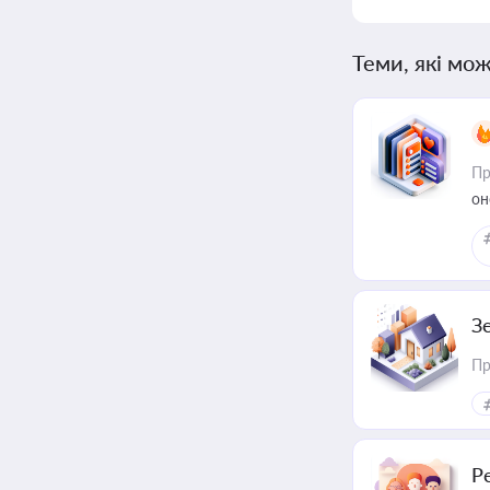
Теми, які мож
Пр
он
З
Пр
Р