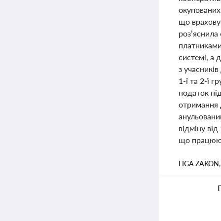
окупованих 
що врахову
роз’яснила
платниками
системі, а 
з учасників
1-ї та 2-ї 
податок під
отримання 
анульований
відміну від
що працюют
LIGA ZAKON