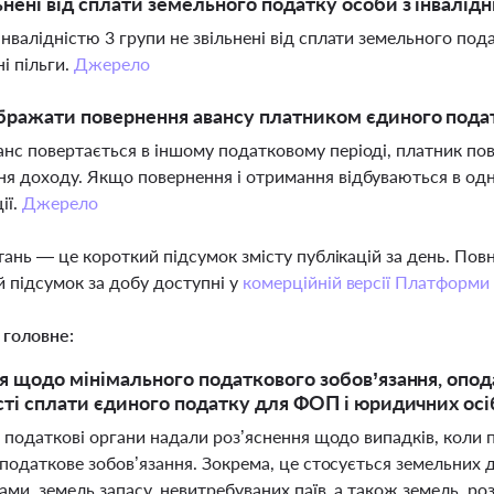
ьнені від сплати земельного податку особи з інвалідн
інвалідністю 3 групи не звільнені від сплати земельного подат
ні пільги.
Джерело
бражати повернення авансу платником єдиного податк
нс повертається в іншому податковому періоді, платник по
я доходу. Якщо повернення і отримання відбуваються в одн
ії.
Джерело
тань — це короткий підсумок змісту публікацій за день. По
 підсумок за добу доступні у
комерційній версії Платформи
 головне:
 щодо мінімального податкового зобов’язання, опода
ті сплати єдиного податку для ФОП і юридичних осіб
і податкові органи надали роз’яснення щодо випадків, коли
 податкове зобов’язання. Зокрема, це стосується земельних 
ми, земель запасу, невитребуваних паїв, а також земель, р