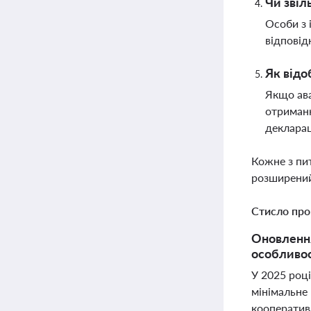
Чи звіл
Особи з 
відповід
Як відо
Якщо ава
отриманн
декларац
Кожне з пи
розширений
Стисло про
Оновлення
особливос
У 2025 роц
мінімальне
кооператива