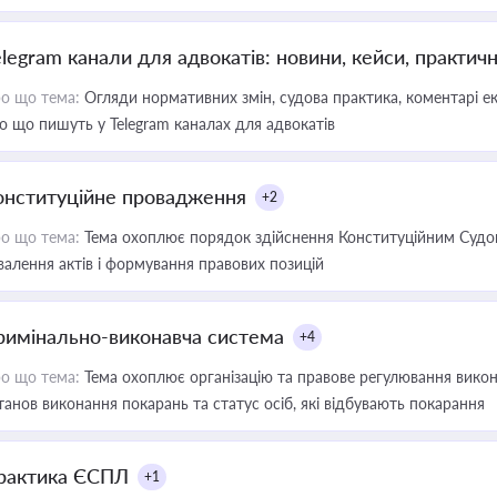
elegram канали для адвокатів: новини, кейси, практич
о що тема:
Огляди нормативних змін, судова практика, коментарі екс
о що пишуть у Telegram каналах для адвокатів
онституційне провадження
+2
о що тема:
Тема охоплює порядок здійснення Конституційним Судом
валення актів і формування правових позицій
римінально-виконавча система
+4
о що тема:
Тема охоплює організацію та правове регулювання викона
танов виконання покарань та статус осіб, які відбувають покарання
рактика ЄСПЛ
+1