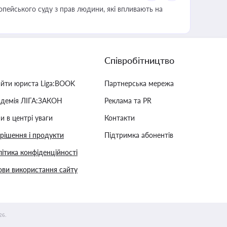
опейського суду з прав людини, які впливають на
Співробітництво
айти юриста Liga:BOOK
Партнерська мережа
адемія ЛІГА:ЗАКОН
Реклама та PR
и в центрі уваги
Контакти
 рішення і продукти
Підтримка абонентів
ітика конфіденційності
ви використання сайту
26.