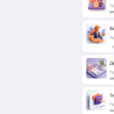
Пр
ре
В
Пр
Д
Пр
зо
T
Пр
пр