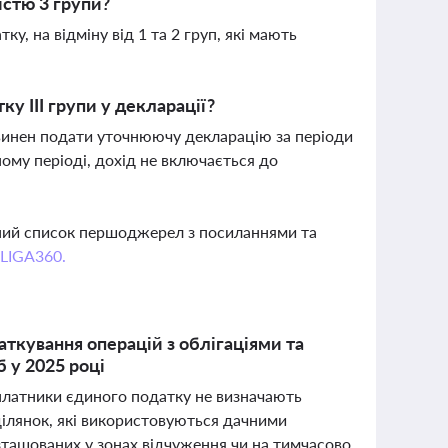
істю 3 групи?
ку, на відміну від 1 та 2 груп, які мають
у III групи у декларації?
винен подати уточнюючу декларацію за періоди
ому періоді, дохід не включається до
вний список першоджерел з посиланнями та
 LIGA360.
ткування операцій з облігаціями та
 у 2025 році
 платники єдиного податку не визначають
ділянок, які використовуються дачними
озташованих у зонах відчуження чи на тимчасово