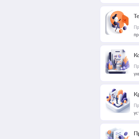
T
Пр
пр
К
Пр
ух
К
Пр
ус
П