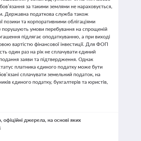
обов’язання за такими землями не нараховується,
ки. Державна податкова служба також
ої позики та корпоративними облігаціями
 не порушують умови перебування на спрощеній
погашення підлягає оподаткуванню, а при виході
совою вартістю фінансової інвестиції. Для ФОП
ість один раз на рік не сплачувати єдиний
и подання заяви та підтвердження. Однак
 статус платника єдиного податку може бути
бов’язані сплачувати земельний податок, на
тників єдиного податку, бухгалтерів та юристів,
о, офіційні джерела, на основі яких
к