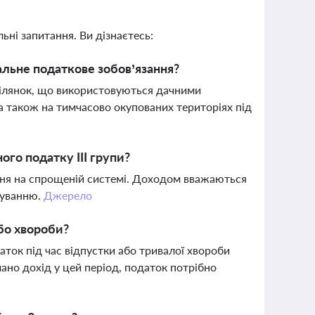
ьні запитання. Ви дізнаєтесь:
альне податкове зобов’язання?
ділянок, що використовуються дачними
 а також на тимчасово окупованих територіях під
го податку III групи?
ння на спрощеній системі. Доходом вважаються
куванню.
Джерело
бо хвороби?
аток під час відпустки або тривалої хвороби
ано дохід у цей період, податок потрібно