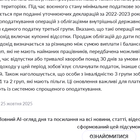
територіях. Під час воєнного стану мінімальне податкове з
ється при поданні уточнюючих декларацій за 2022-2023 ро
 оподаткування операцій з облігаціями внутрішньої державн
 єдиного податку третьої групи. Вказано, що такі операції
дохід включає купонні відсотки. Продаж облігацій до дати 
 дохід визначається за різницею між сумою виплати і балан
груп, які не мають найманих працівників, передбачена можлив
 час відпустки або тривалої хвороби понад 30 днів за умов
доходу у цей період зобов’язує сплачувати податок, інакше
. Також наголошується, що особи з інвалідністю 3 групи зо
 1 та 2 груп, які мають пільги. Ці оновлення важливі для пла
ь із системою спрощеного оподаткування.
,
25 жовтня 2025
Повний AI-огляд дня та посилання на всі новини, статті, віде
сформований цей підсумо
ОЗНАЙОМИТИСЯ