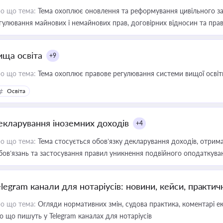
о що тема:
Тема охоплює оновлення та реформування цивільного за
гулювання майнових і немайнових прав, договірних відносин та прав
ища освіта
+9
о що тема:
Тема охоплює правове регулювання системи вищої освіти, о
Освіта
екларування іноземних доходів
+4
о що тема:
Тема стосується обов’язку декларування доходів, отрим
бов’язань та застосування правил уникнення подвійного оподаткува
elegram канали для нотаріусів: новини, кейси, практич
о що тема:
Огляди нормативних змін, судова практика, коментарі екс
о що пишуть у Telegram каналах для нотаріусів