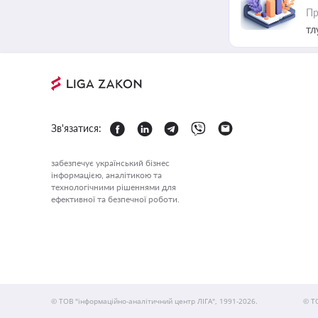
Пр
тл
Зв'язатися:
забезпечує український бізнес
інформацією, аналітикою та
технологічними рішеннями для
ефективної та безпечної роботи.
© ТОВ "інформаційно-аналітичний центр ЛІГА", 1991-2026.
© Т