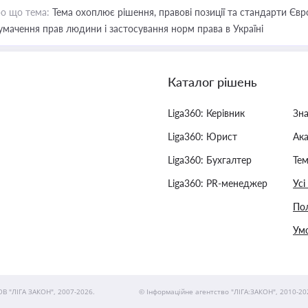
о що тема:
Тема охоплює рішення, правові позиції та стандарти Євр
умачення прав людини і застосування норм права в Україні
Каталог рішень
Liga360: Керівник
Зн
Liga360: Юрист
Ак
Liga360: Бухгалтер
Тем
Liga360: PR-менеджер
Усі
Пол
Умо
ОВ "ЛІГА ЗАКОН", 2007-2026.
© Інформаційне агентство "ЛІГА:ЗАКОН", 2010-20