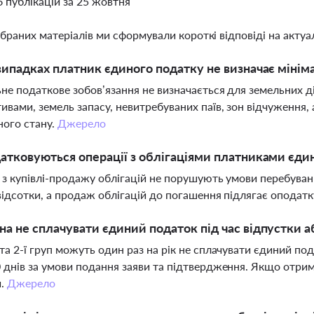
6 публікацій за 25 жовтня
ібраних матеріалів ми сформували короткі відповіді на актуал
випадках платник єдиного податку не визначає мінім
не податкове зобов’язання не визначається для земельних 
ивами, земель запасу, невитребуваних паїв, зон відчуження,
ного стану.
Джерело
атковуються операції з облігаціями платниками єдино
 з купівлі-продажу облігацій не порушують умови перебува
відсотки, а продаж облігацій до погашення підлягає оподат
а не сплачувати єдиний податок під час відпустки а
та 2-ї груп можуть один раз на рік не сплачувати єдиний под
 днів за умови подання заяви та підтвердження. Якщо отрим
и.
Джерело