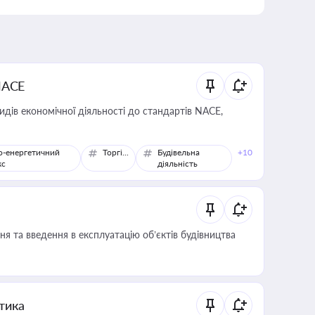
NACE
идів економічної діяльності до стандартів NACE,
о-енергетичний
Торгівля
Будівельна
+10
кс
діяльність
я та введення в експлуатацію об’єктів будівництва
итика