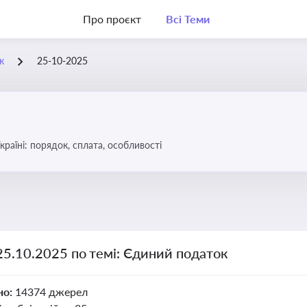
Про проєкт
Всі Теми
к
25-10-2025
раїні: порядок, сплата, особливості
25.10.2025 по темі: Єдиний податок
но:
14374 джерел