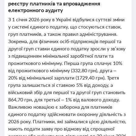
реєстру платників та впровадження
електронного аудиту
З 1 січня 2026 року в Україні відбулися суттєві зміни
у системі єдиного податку, що стосуються ставок,
груп платників, а також правил адміністрування.
Зокрема, для фізичних осіб-підприємців першої та
другої груп ставки єдиного податку зросли у зв’язку
з підвищенням мінімальної заробітної плати та
прожиткового мінімуму. Перша група сплачує 10%
від прожиткового мінімуму (332,80 грн), друга –
20% від мінімальної зарплати (1729,40 грн). Третя
група залишається зі ставкою 5% від доходу, а
військовий збір для першої та другої груп становить
864,70 грн, для третьої – 1% від валового доходу.
Важливою новацією є заборона для платників
єдиного податку здійснювати охоронну діяльність з
2026 року. Платники, які займалися цією діяльністю,
мають подати заяву про відмову від спрощеної
системи або змінити вид діяльності до 20 січня 2026