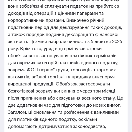
вони зобов'язані сплачувати податок на прибуток з
доходів від операцій з цінними паперами та
корпоративними правами. Визначено річний
податковий період для декларування таких доходів,
а також порядок подання декларації та фінансової
звітності. Ці зміни набрали чинності з 5 жовтня 2025
року. Крім того, уряд відтермінував строки
обов'язкового застосування платіжних терміналів
для окремих категорій платників єдиного податку,
зокрема ФОП першої групи, торговців з торгових
автоматів, виїзної торгівлі та продажу власноруч
вирощеної продукції. Обов'язок застосовувати
безготівкові розрахунки виникне через три місяці
після припинення або скасування воєнного стану. Це
дає додатковий час для підготовки до нових вимог.
Загалом, ці оновлення та роз'яснення є важливими
для платників єдиного податку, оскільки
допомагають дотримуватися законодавства,