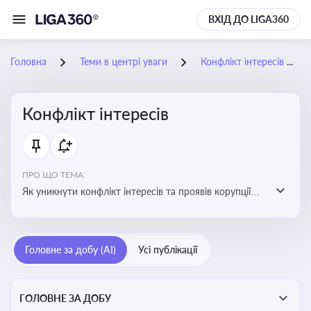
ВХІД ДО LIGA360
Головна
Теми в центрі уваги
Конфлікт інтересів
Конфлікт інтересів
ПРО ЩО ТЕМА:
Як уникнути конфлікт інтересів та проявів корупції
при здійсненні господарської діяльності
Головне за добу (AI)
Усі публікації
ГОЛОВНЕ ЗА ДОБУ