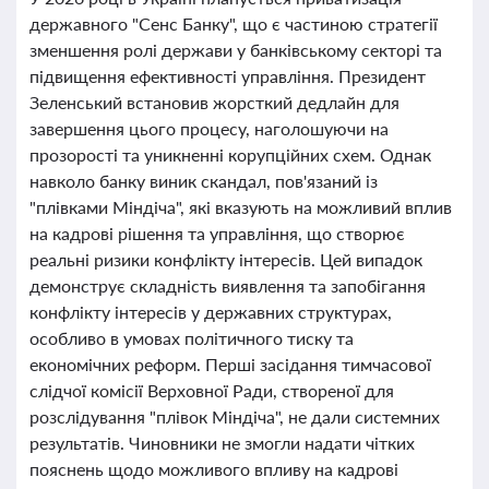
державного "Сенс Банку", що є частиною стратегії
зменшення ролі держави у банківському секторі та
підвищення ефективності управління. Президент
Зеленський встановив жорсткий дедлайн для
завершення цього процесу, наголошуючи на
прозорості та уникненні корупційних схем. Однак
навколо банку виник скандал, пов'язаний із
"плівками Міндіча", які вказують на можливий вплив
на кадрові рішення та управління, що створює
реальні ризики конфлікту інтересів. Цей випадок
демонструє складність виявлення та запобігання
конфлікту інтересів у державних структурах,
особливо в умовах політичного тиску та
економічних реформ. Перші засідання тимчасової
слідчої комісії Верховної Ради, створеної для
розслідування "плівок Міндіча", не дали системних
результатів. Чиновники не змогли надати чітких
пояснень щодо можливого впливу на кадрові