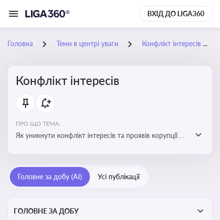
ВХІД ДО LIGA360
Головна
Теми в центрі уваги
Конфлікт інтересів
Конфлікт інтересів
ПРО ЩО ТЕМА:
Як уникнути конфлікт інтересів та проявів корупції
при здійсненні господарської діяльності
Головне за добу (AI)
Усі публікації
ГОЛОВНЕ ЗА ДОБУ