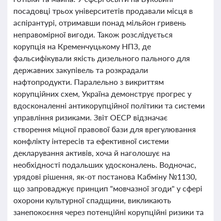
посадовці трьох університетів продавали місця в
аспірантурі, отримавши понад мільйон гривень
неправомірної вигоди. Також розслідується
корупція на Кременчуцькому НПЗ, де
фальсифікували якість дизельного пального для
державних закупівель та розкрадали
нафтопродукти. Паралельно з викриттям
корупційних схем, Україна демонструє прогрес у
вдосконаленні антикорупційної політики та системи
управління ризиками. Звіт ОЕСР відзначає
створення міцної правової бази для врегулювання
конфлікту інтересів та ефективної системи
декларування активів, хоча й наголошує на
необхідності подальших удосконалень. Водночас,
урядові рішення, як-от постанова Кабміну №1130,
що запроваджує принцип "мовчазної згоди" у сфері
охорони культурної спадщини, викликають
занепокоєння через потенційні корупційні ризики та