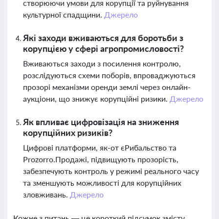
створюючи умови для корупції та руйнування
культурної спадщини.
Джерело
Які заходи вживаються для боротьби з
корупцією у сфері агропромисловості?
Вживаються заходи з посилення контролю,
розслідуються схеми поборів, впроваджуються
прозорі механізми оренди землі через онлайн-
аукціони, що знижує корупційні ризики.
Джерело
Як впливає цифровізація на зниження
корупційних ризиків?
Цифрові платформи, як-от єРибальство та
Prozorro.Продажі, підвищують прозорість,
забезпечують контроль у режимі реального часу
та зменшують можливості для корупційних
зловживань.
Джерело
Кожне з питань — це короткий підсумок змісту