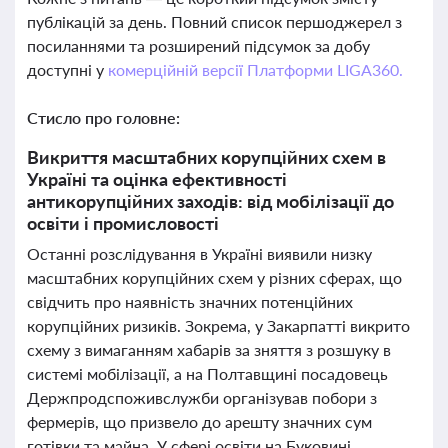
публікацій за день. Повний список першоджерел з
посиланнями та розширений підсумок за добу
доступні у
комерційній версії Платформи LIGA360.
Стисло про головне:
Викриття масштабних корупційних схем в
Україні та оцінка ефективності
антикорупційних заходів: від мобілізації до
освіти і промисловості
Останні розслідування в Україні виявили низку
масштабних корупційних схем у різних сферах, що
свідчить про наявність значних потенційних
корупційних ризиків. Зокрема, у Закарпатті викрито
схему з вимаганням хабарів за зняття з розшуку в
системі мобілізації, а на Полтавщині посадовець
Держпродспоживслужби організував побори з
фермерів, що призвело до арешту значних сум
готівки та майна. У сфері освіти на Буковині