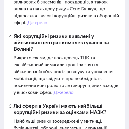
впливових бізнесменів і посадовців, а також
вплив на наглядову раду «Сенс Банку», що
підкреслює високі корупційні ризики в оборонній
сфері.
Джерело
Які корупційні ризики виявлені у
військових центрах комплектування на
Волині?
Викрито схеми, де посадовець ТЦК та
ексвійськовий вимагали гроші за зняття
військовозобов'язаних із розшуку та уникнення
мобілізації, що свідчить про необхідність
посилення контролю та антикорупційних заходів
у військовій сфері.
Джерело
Які сфери в Україні мають найбільші
корупційні ризики за оцінками НАЗК?
Найбільші ризики зосереджені у митниці,
будівництві, обороні, енергетиці, державній