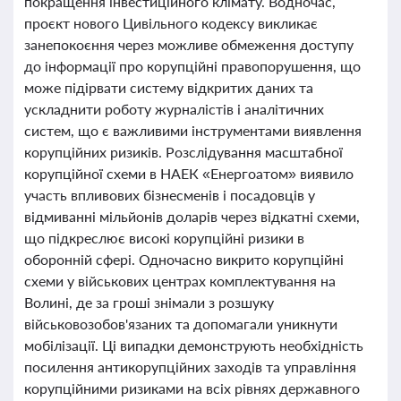
покращення інвестиційного клімату. Водночас,
проєкт нового Цивільного кодексу викликає
занепокоєння через можливе обмеження доступу
до інформації про корупційні правопорушення, що
може підірвати систему відкритих даних та
ускладнити роботу журналістів і аналітичних
систем, що є важливими інструментами виявлення
корупційних ризиків. Розслідування масштабної
корупційної схеми в НАЕК «Енергоатом» виявило
участь впливових бізнесменів і посадовців у
відмиванні мільйонів доларів через відкатні схеми,
що підкреслює високі корупційні ризики в
оборонній сфері. Одночасно викрито корупційні
схеми у військових центрах комплектування на
Волині, де за гроші знімали з розшуку
військовозобов'язаних та допомагали уникнути
мобілізації. Ці випадки демонструють необхідність
посилення антикорупційних заходів та управління
корупційними ризиками на всіх рівнях державного