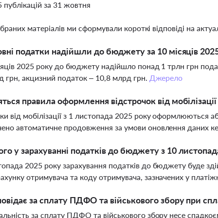
5 публікацій за 31 жовтня
ібраних матеріалів ми сформували короткі відповіді на актуал
овні податки надійшли до бюджету за 10 місяців 202
сяців 2025 року до бюджету надійшло понад 1 трлн грн под
д грн, акцизний податок – 10,8 млрд грн.
Джерело
яться правила оформлення відстрочок від мобілізації
ки від мобілізації з 1 листопада 2025 року оформлюються а
ено автоматичне продовження за умови оновлення даних кер
го у зарахуванні податків до бюджету з 10 листопад
топада 2025 року зарахування податків до бюджету буде зді
ахунку отримувача та коду отримувача, зазначених у платі
повідає за сплату ПДФО та військового збору при с
альність за сплату ПДФО та військового збору несе спадкоє