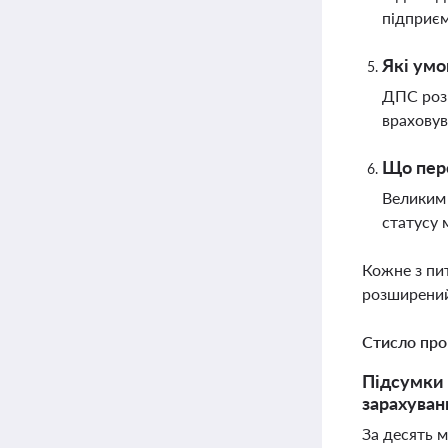
підприє
Які умо
ДПС роз’
враховув
Що пере
Великим 
статусу 
Кожне з пи
розширений
Стисло про
Підсумки 
зарахуван
За десять м