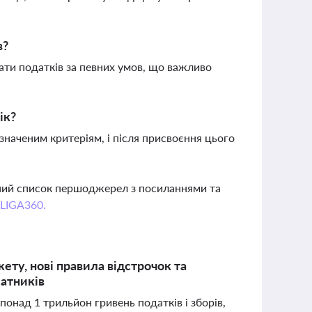
в?
ати податків за певних умов, що важливо
ік?
значеним критеріям, і після присвоєння цього
вний список першоджерел з посиланнями та
 LIGA360.
ету, нові правила відстрочок та
латників
онад 1 трильйон гривень податків і зборів,