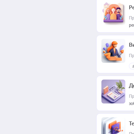
Р
Пр
ре
В
Пр
Д
Пр
зо
T
Пр