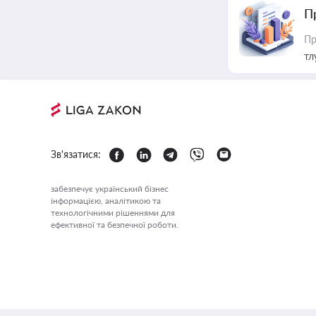
П
Пр
тл
Зв'язатися:
забезпечує український бізнес
інформацією, аналітикою та
технологічними рішеннями для
ефективної та безпечної роботи.