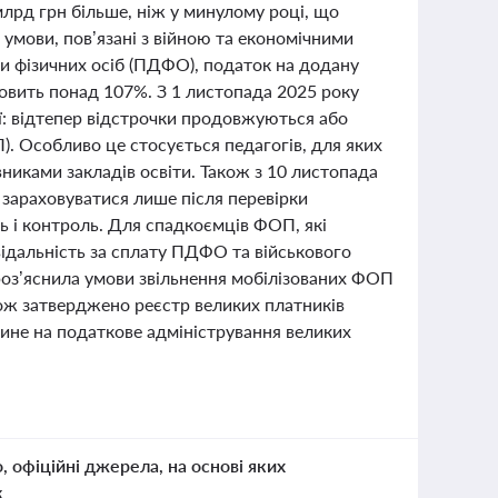
рд грн більше, ніж у минулому році, що
умови, пов’язані з війною та економічними
 фізичних осіб (ПДФО), податок на додану
овить понад 107%. З 1 листопада 2025 року
ї: відтепер відстрочки продовжуються або
. Особливо це стосується педагогів, для яких
иками закладів освіти. Також з 10 листопада
зараховуватися лише після перевірки
ь і контроль. Для спадкоємців ФОП, які
ідальність за сплату ПДФО та військового
 роз’яснила умови звільнення мобілізованих ФОП
кож затверджено реєстр великих платників
плине на податкове адміністрування великих
о, офіційні джерела, на основі яких
к