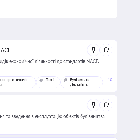
NACE
идів економічної діяльності до стандартів NACE,
о-енергетичний
Торгівля
Будівельна
+10
кс
діяльність
я та введення в експлуатацію об’єктів будівництва