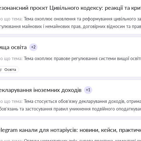
езонансний проєкт Цивільного кодексу: реакції та кр
о що тема:
Тема охоплює оновлення та реформування цивільного за
гулювання майнових і немайнових прав, договірних відносин та прав
ища освіта
+2
о що тема:
Тема охоплює правове регулювання системи вищої освіти, о
Освіта
екларування іноземних доходів
+1
о що тема:
Тема стосується обов’язку декларування доходів, отрим
бов’язань та застосування правил уникнення подвійного оподаткува
elegram канали для нотаріусів: новини, кейси, практич
о що тема:
Огляди нормативних змін, судова практика, коментарі екс