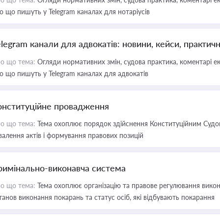
о що пишуть у Telegram каналах для нотаріусів
elegram канали для адвокатів: новини, кейси, практич
о що тема:
Огляди нормативних змін, судова практика, коментарі екс
о що пишуть у Telegram каналах для адвокатів
онституційне провадження
о що тема:
Тема охоплює порядок здійснення Конституційним Судом
валення актів і формування правових позицій
римінально-виконавча система
о що тема:
Тема охоплює організацію та правове регулювання викона
танов виконання покарань та статус осіб, які відбувають покарання