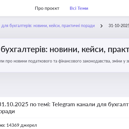
Про проєкт
Всі Теми
 для бухгалтерів: новини, кейси, практичні поради
31-10-202
бухгалтерів: новини, кейси, прак
али про новини податкового та фінансового законодавства, зміни у зв
ня бухгалтерії
31.10.2025 по темі: Telegram канали для бухгалт
поради
но:
14369 джерел