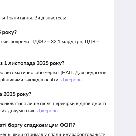
ьні запитання. Ви дізнаєтесь:
5 року?
атків, зокрема ПДФО – 32,1 млрд грн, ПДВ –
 з 1 листопада 2025 року?
бо автоматично, або через ЦНАП. Для педагогів
івниками закладів освіти.
Джерело
а 2025 року?
йснюватися лише після перевірки відповідності
жних документах.
Джерело
платі боргу спадкоємцям ФОП?
мець, який отримав у спадщину заборгованість