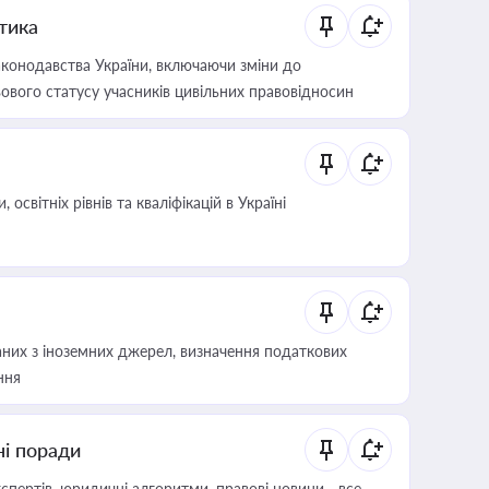
итика
конодавства України, включаючи зміни до
ового статусу учасників цивільних правовідносин
світніх рівнів та кваліфікацій в Україні
аних з іноземних джерел, визначення податкових
ння
ні поради
пертів, юридичні алгоритми, правові новини - все,