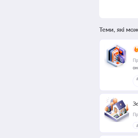
Теми, які мож
Пр
он
З
Пр