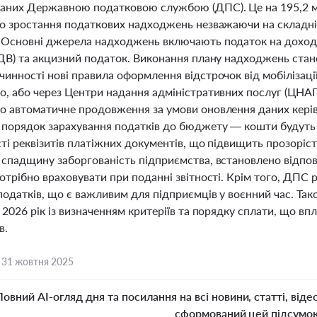
аних Державною податковою службою (ДПС). Це на 195,2 мл
ро зростання податкових надходжень незважаючи на складні 
 Основні джерела надходжень включають податок на доходи
ПДВ) та акцизний податок. Виконання плану надходжень стан
чинності нові правила оформлення відстрочок від мобілізаці
о, або через Центри надання адміністративних послуг (ЦНАП)
о автоматичне продовження за умови оновлення даних керівн
 порядок зарахування податків до бюджету — кошти будуть 
ті реквізитів платіжних документів, що підвищить прозоріст
 спадщину заборгованість підприємства, встановлено відпов
отрібно враховувати при поданні звітності. Крім того, ДПС
податків, що є важливим для підприємців у воєнний час. Та
 2026 рік із визначенням критеріїв та порядку сплати, що в
в.
,
31 жовтня 2025
Повний AI-огляд дня та посилання на всі новини, статті, віде
сформований цей підсумо