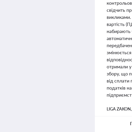
контрольов
свідчить п
викликами.
вартість (
набирають 
автоматичн
передбачен
змінюється
відповіднос
отримали у
збору, що п
від сплати 
податків на
підприємст
LIGA ZAKON