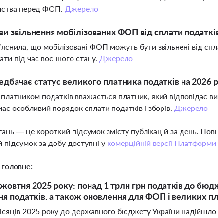
мства перед ФОП.
Джерело
ви звільнення мобілізованих ФОП від сплати податкі
яснила, що мобілізовані ФОП можуть бути звільнені від спл
ати під час воєнного стану.
Джерело
дбачає статус великого платника податків на 2026 р
платником податків вважається платник, який відповідає ви
має особливий порядок сплати податків і зборів.
Джерело
тань — це короткий підсумок змісту публікацій за день. По
 підсумок за добу доступні у
комерційній версії Платформи
 головне:
жовтня 2025 року: понад 1 трлн грн податків до бюдж
ня податків, а також оновлення для ФОП і великих п
ісяців 2025 року до державного бюджету України надійшло п