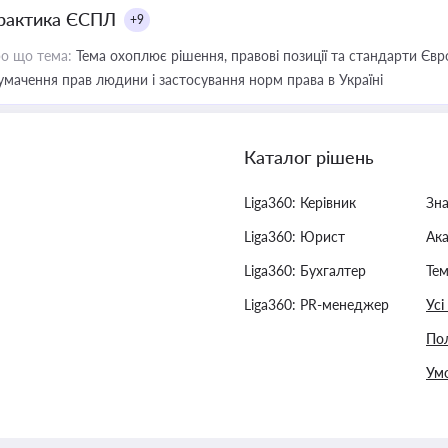
рактика ЄСПЛ
+9
о що тема:
Тема охоплює рішення, правові позиції та стандарти Євр
умачення прав людини і застосування норм права в Україні
Каталог рішень
Liga360: Керівник
Зн
Liga360: Юрист
Ак
Liga360: Бухгалтер
Тем
Liga360: PR-менеджер
Усі
Пол
Умо