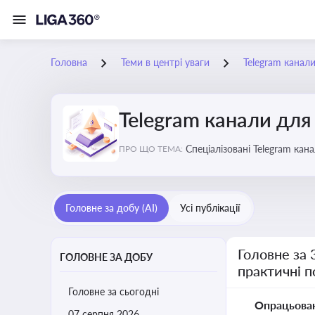
Головна
Теми в центрі уваги
Telegram канали
Telegram канали для 
Спеціалізовані Telegram кан
ПРО ЩО ТЕМА:
корисні лайфхаки для веден
Головне за добу (AI)
Усі публікації
Головне за 
ГОЛОВНЕ ЗА ДОБУ
практичні 
Головне за сьогодні
Опрацьова
07 серпня 2026