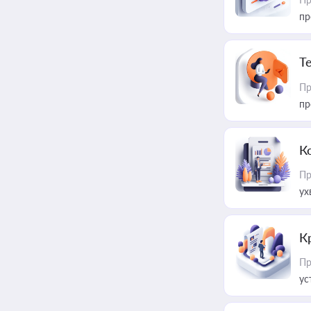
пр
T
Пр
пр
К
Пр
ух
К
Пр
ус