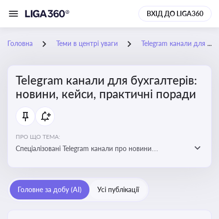
ВХІД ДО LIGA360
Головна
Теми в центрі уваги
Telegram канали для бухгалтерів: новини, кейси, практичні поради
Telegram канали для бухгалтерів:
новини, кейси, практичні поради
ПРО ЩО ТЕМА:
Спеціалізовані Telegram канали про новини
податкового та фінансового законодавства, зміни у
звітності, практичні поради, зразки документів і
корисні лайфхаки для ведення бухгалтерії
Головне за добу (AI)
Усі публікації