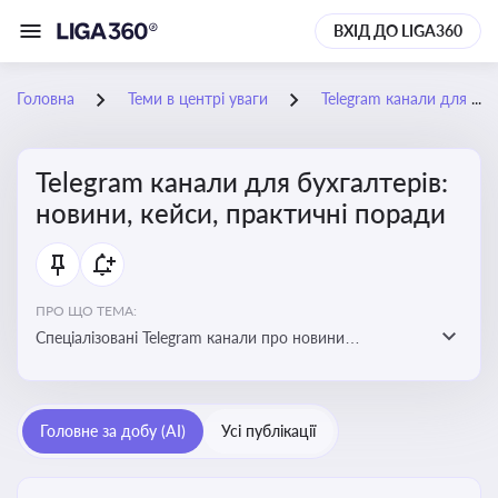
ВХІД ДО LIGA360
Головна
Теми в центрі уваги
Telegram канали для бухгалтерів: новини, кейси, практичні поради
Telegram канали для бухгалтерів:
новини, кейси, практичні поради
ПРО ЩО ТЕМА:
Спеціалізовані Telegram канали про новини
податкового та фінансового законодавства, зміни у
звітності, практичні поради, зразки документів і
корисні лайфхаки для ведення бухгалтерії
Головне за добу (AI)
Усі публікації