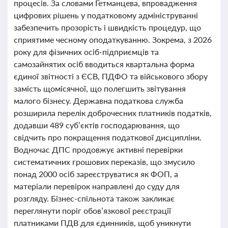
процесів. За словами Гетманцева, впровадження
цифрових рішень у податковому адмініструванні
забезпечить прозорість і швидкість процедур, що
сприятиме чесному оподаткуванню. Зокрема, з 2026
року для фізичних осіб-підприємців та
самозайнятих осіб вводиться квартальна форма
єдиної звітності з ЄСВ, ПДФО та військового збору
замість щомісячної, що полегшить звітування
малого бізнесу. Державна податкова служба
розширила перелік доброчесних платників податків,
додавши 489 суб’єктів господарювання, що
свідчить про покращення податкової дисципліни.
Водночас ДПС продовжує активні перевірки
систематичних грошових переказів, що змусило
понад 2000 осіб зареєструватися як ФОП, а
матеріали перевірок направлені до суду для
розгляду. Бізнес-спільнота також закликає
переглянути поріг обов’язкової реєстрації
платниками ПДВ для єдинників, щоб уникнути