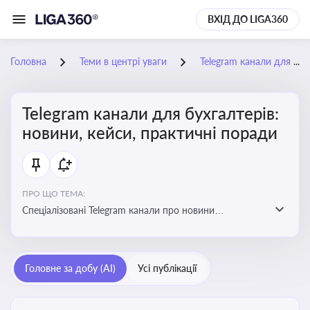
ВХІД ДО LIGA360
Головна
Теми в центрі уваги
Telegram канали для бухгалтерів: новини, кейси, практичні поради
Telegram канали для бухгалтерів:
новини, кейси, практичні поради
ПРО ЩО ТЕМА:
Спеціалізовані Telegram канали про новини
податкового та фінансового законодавства, зміни у
звітності, практичні поради, зразки документів і
корисні лайфхаки для ведення бухгалтерії
Головне за добу (AI)
Усі публікації