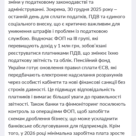
зміни у податковому законодавстві та
адмініструванні. Зокрема, 30 грудня 2025 року –
останній день для сплати податків, ПДВ та єдиного
соціального внеску, що є критично важливим для
уникнення штрафів і проблем із податковою
службою. Водночас ФОП на ІІІ групі, які
перевищують дохід у 1 млн грн, зобов’язані
реєструватися платниками ПДВ, що змінює їхню
податкову звітність та облік. Пенсійний фонд
України готує оновлення правил сплати ЄСВ, які
передбачають електронне надсилання розрахунків
через особисті кабінети та нові фінансові санкції без
строків давності. Це підвищує відповідальність
платників і вимагає більшої уваги до правильності
звітності. Також банки та фінмоніторинг посилюють
контроль за операціями ФОП, щоб запобігти
схемам дроблення бізнесу, що може ускладнити
банківське обслуговування для підприємців. Крім
того, у 2026 році мінімальна заробітна плата зросте