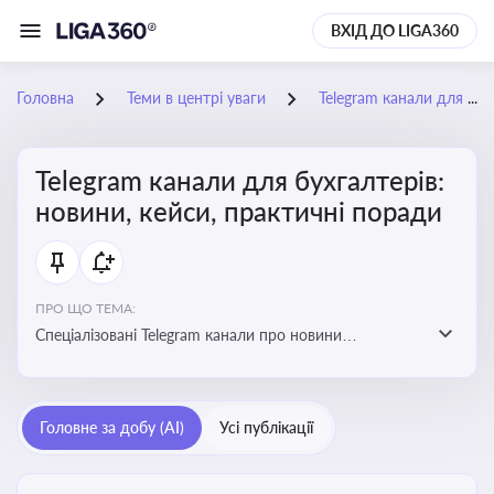
ВХІД ДО LIGA360
Головна
Теми в центрі уваги
Telegram канали для бухгалтерів: новини, кейси, практичні поради
Telegram канали для бухгалтерів:
новини, кейси, практичні поради
ПРО ЩО ТЕМА:
Спеціалізовані Telegram канали про новини
податкового та фінансового законодавства, зміни у
звітності, практичні поради, зразки документів і
корисні лайфхаки для ведення бухгалтерії
Головне за добу (AI)
Усі публікації