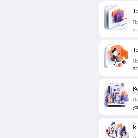
T
Пр
пр
T
Пр
пр
К
Пр
ух
К