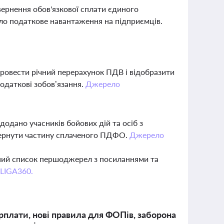
ернення обов'язкової сплати єдиного
ило податкове навантаження на підприємців.
провести річний перерахунок ПДВ і відобразити
податкові зобов’язання.
Джерело
додано учасників бойових дій та осіб з
овернути частину сплаченого ПДФО.
Джерело
вний список першоджерел з посиланнями та
 LIGA360.
рплати, нові правила для ФОПів, заборона