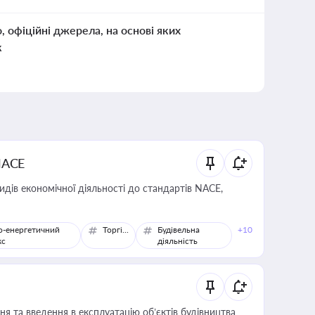
о, офіційні джерела, на основі яких
к
NACE
идів економічної діяльності до стандартів NACE,
о-енергетичний
Торгівля
Будівельна
+10
кс
діяльність
я та введення в експлуатацію об’єктів будівництва