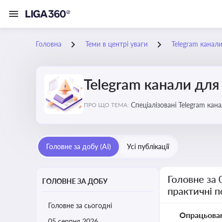
Головна
Теми в центрі уваги
Telegram канали
Telegram канали для 
Спеціалізовані Telegram кан
ПРО ЩО ТЕМА:
корисні лайфхаки для веден
Головне за добу (AI)
Усі публікації
Головне за 
ГОЛОВНЕ ЗА ДОБУ
практичні 
Головне за сьогодні
Опрацьова
05 серпня 2026