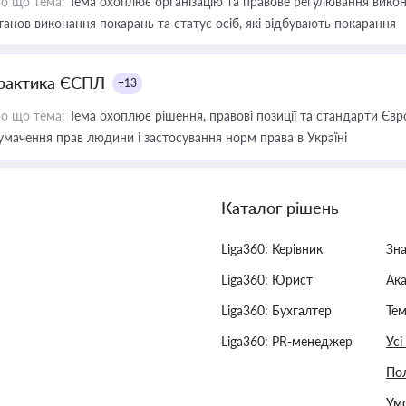
о що тема:
Тема охоплює організацію та правове регулювання викона
танов виконання покарань та статус осіб, які відбувають покарання
рактика ЄСПЛ
+13
о що тема:
Тема охоплює рішення, правові позиції та стандарти Євр
умачення прав людини і застосування норм права в Україні
Каталог рішень
Liga360: Керівник
Зн
Liga360: Юрист
Ак
Liga360: Бухгалтер
Тем
Liga360: PR-менеджер
Усі
Пол
Умо