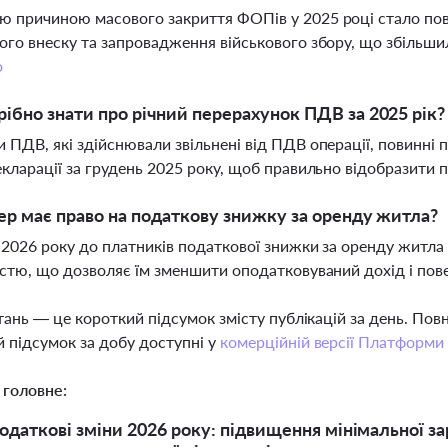
 причиною масового закриття ФОПів у 2025 році стало пов
ого внеску та запровадження військового збору, що збільш
о
ібно знати про річний перерахунок ПДВ за 2025 рік?
 ПДВ, які здійснювали звільнені від ПДВ операції, повинні 
екларації за грудень 2025 року, щоб правильно відобразити 
ер має право на податкову знижку за оренду житла?
я 2026 року до платників податкової знижки за оренду житла 
істю, що дозволяє їм зменшити оподатковуваний дохід і п
тань — це короткий підсумок змісту публікацій за день. По
 підсумок за добу доступні у
комерційній версії Платформи
 головне:
одаткові зміни 2026 року: підвищення мінімальної за