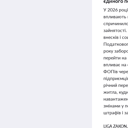
єдиного п
У 2026 році
впливають н
спричинило
зайнятості.
внесків і с
Податкового
року забор
перейти на 
впливає на 
ФОПів чере
підприємців
річний пер
житла, куди
навантажен
змінами у п
штрафів і з
LIGA ZAKON