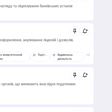
нагляду та ліцензування банківських установ
оформлення, анулювання ліцензій і дозволів,
о-енергетичний
Торгівля
Будівельна
+2
кс
діяльність
 органів, що виникають внаслідок податкових