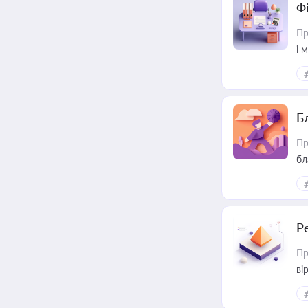
Ф
Пр
і 
Б
Пр
бл
Р
Пр
ві