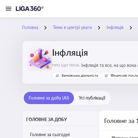
Головна
Теми в центрі уваги
Інфляція
Інфляція
Інфляція та все, на що вона
ПРО ЩО ТЕМА:
Банківська діяльність
Фінансові посл
Головне за добу (AI)
Усі публікації
ГОЛОВНЕ ЗА ДОБУ
Головне за 
Головне за сьогодні
Опрацьова