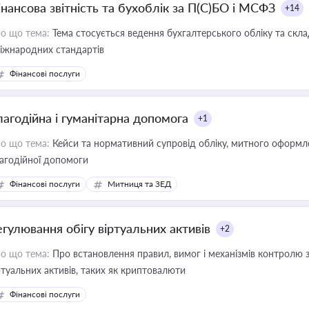
інансова звітність та бухоблік за П(С)БО і МСФЗ
+14
о що тема:
Тема стосується ведення бухгалтерського обліку та скла
міжнародних стандартів
Фінансові послуги
лагодійна і гуманітарна допомога
+1
о що тема:
Кейси та нормативний супровід обліку, митного оформлен
агодійної допомоги
Фінансові послуги
Митниця та ЗЕД
егулювання обігу віртуальних активів
+2
о що тема:
Про встановлення правил, вимог і механізмів контролю 
ртуальних активів, таких як криптовалюти
Фінансові послуги