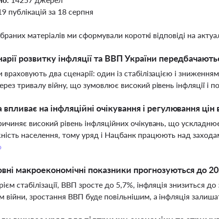
19 публікацій за 18 серпня
ібраних матеріалів ми сформували короткі відповіді на актуал
нарії розвитку інфляції та ВВП України передбачають
 враховують два сценарії: один із стабілізацією і зниженням
ерез тривалу війну, що зумовлює високий рівень інфляції і 
а впливає на інфляційні очікування і регулювання цін 
ричиняє високий рівень інфляційних очікувань, що ускладнює
ість населення, тому уряд і Нацбанк працюють над заходам
о
овні макроекономічні показники прогнозуються до 2028
рієм стабілізації, ВВП зросте до 5,7%, інфляція знизиться до 
м війни, зростання ВВП буде повільнішим, а інфляція залиш