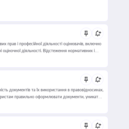
х прав і професійної діяльності оцінювачів, включно
і оціночної діяльності. Відстеження нормативних і
иста або бухгалтера під час оподаткування,
 статусу суб'єктів оціночної діяльності
сть документів та їх використання в правовідносинах,
а юристам правильно оформлювати документи, уникати
влади та контрагентами