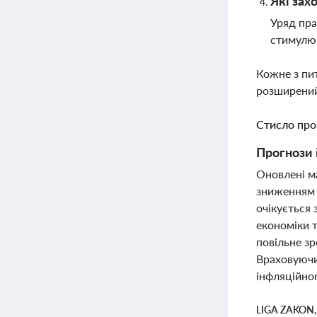
Які зах
Уряд пра
стимулюв
Кожне з пи
розширений
Стисло про
Прогнози і
Оновлені ма
зниженням і
очікується
економіки т
повільне з
Враховуючи
інфляційног
LIGA ZAKON