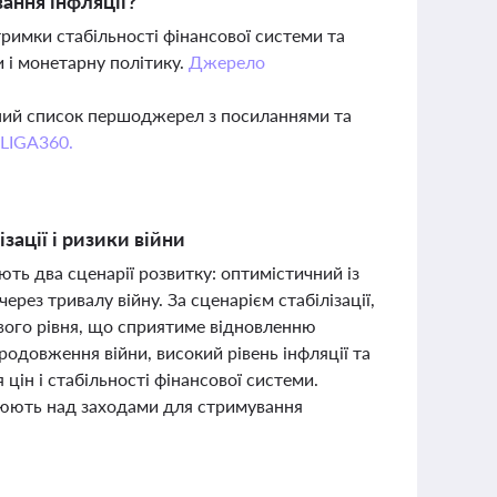
ання інфляції?
римки стабільності фінансової системи та
 і монетарну політику.
Джерело
вний список першоджерел з посиланнями та
 LIGA360.
зації і ризики війни
ть два сценарії розвитку: оптимістичний із
рез тривалу війну. За сценарієм стабілізації,
ового рівня, що сприятиме відновленню
родовження війни, високий рівень інфляції та
ін і стабільності фінансової системи.
ацюють над заходами для стримування