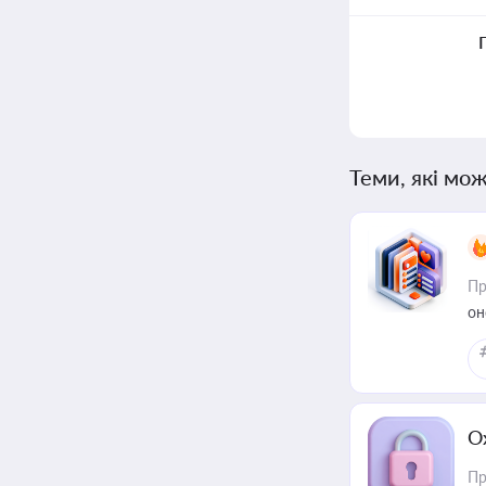
Теми, які мож
Пр
он
О
Пр