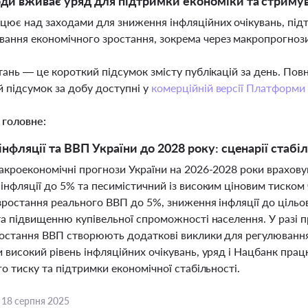
оди вживає уряд для підтримки економіки та стримув
цює над заходами для зниження інфляційних очікувань, підт
ання економічного зростання, зокрема через макропрогнози
тань — це короткий підсумок змісту публікацій за день. По
 підсумок за добу доступні у
комерційній версії Платформи
 головне:
нфляції та ВВП України до 2028 року: сценарії стабілі
кроекономічні прогнози України на 2026-2028 роки враховую
нфляції до 5% та песимістичний із високим ціновим тиском че
 зростання реального ВВП до 5%, зниження інфляції до ціль
а підвищенню купівельної спроможності населення. У разі п
ростання ВВП створюють додаткові виклики для регулювання ц
 високий рівень інфляційних очікувань, уряд і Нацбанк пр
о тиску та підтримки економічної стабільності.
,
18 серпня 2025