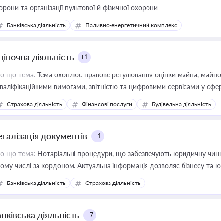
орони та організації пультової й фізичної охорони
Банківська діяльність
Паливно-енергетичний комплекс
ціночна діяльність
+1
о що тема:
Тема охоплює правове регулювання оцінки майна, майнови
кваліфікаційними вимогами, звітністю та цифровими сервісами у сфер
дійних змін у цій сфері корисне для власника бізнесу, керівника, юр
Страхова діяльність
Фінансові послуги
Будівельна діяльність
иватизації, оренди державного майна, корпоративних угод і перевірки
егалізація документів
+1
о що тема:
Нотаріальні процедури, що забезпечують юридичну чинні
тому числі за кордоном. Актуальна інформація дозволяє бізнесу т
зиків недійсності та забезпечувати їх належне прийняття органами 
Банківська діяльність
Страхова діяльність
нківська діяльність
+7