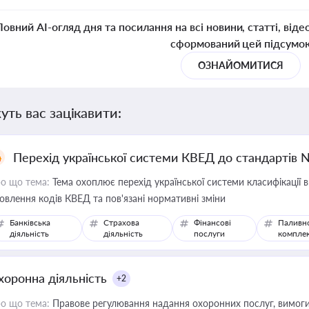
Повний AI-огляд дня та посилання на всі новини, статті, віде
сформований цей підсумо
ОЗНАЙОМИТИСЯ
уть вас зацікавити:
Перехід української системи КВЕД до стандартів 
о що тема:
Тема охоплює перехід української системи класифікації в
овлення кодів КВЕД та пов'язані нормативні зміни
Банківська
Страхова
Фінансові
Паливн
діяльність
діяльність
послуги
компле
хоронна діяльність
+2
о що тема:
Правове регулювання надання охоронних послуг, вимоги д