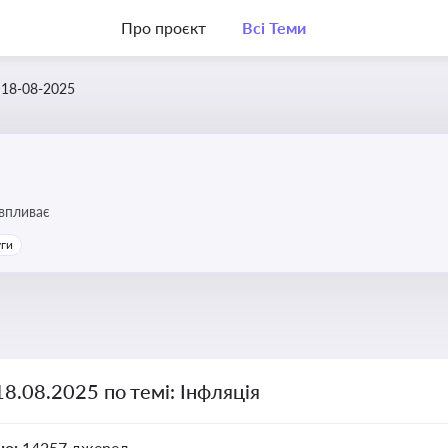
Про проєкт
Всі Теми
18-08-2025
 впливає
уги
18.08.2025 по темі: Інфляція
но:
14257 джерел