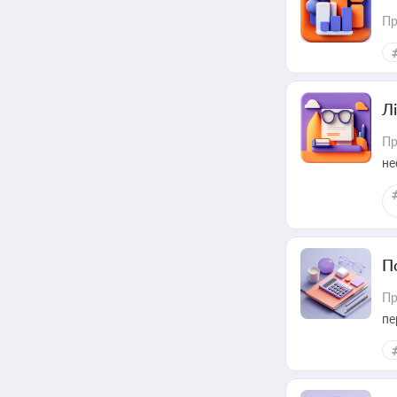
Пр
Лі
Пр
не
П
Пр
пе