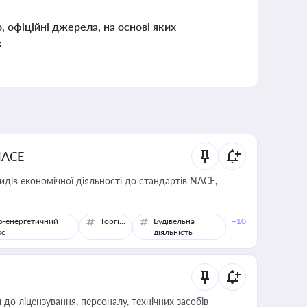
о, офіційні джерела, на основі яких
к
NACE
идів економічної діяльності до стандартів NACE,
о-енергетичний
Торгівля
Будівельна
+10
кс
діяльність
о ліцензування, персоналу, технічних засобів