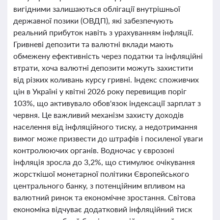
вигідними залишаються облігації внутрішньої
державної позики (ОВДП), які забезпечують
реальний прибуток навіть з урахуванням інфляції.
Гривневі депозити та валютні вклади мають
обмежену ефективність через податки та інфляційні
втрати, хоча валютні депозити можуть захистити
від різких коливань курсу гривні. Індекс споживчих
цін в Україні у квітні 2026 року перевищив поріг
103%, що активувало обов'язок індексації зарплат з
червня. Це важливий механізм захисту доходів
населення від інфляційного тиску, а недотримання
вимог може призвести до штрафів і посиленої уваги
контролюючих органів. Водночас у єврозоні
інфляція зросла до 3,2%, що стимулює очікування
жорсткішої монетарної політики Європейського
центрального банку, з потенційним впливом на
валютний ринок та економічне зростання. Світова
економіка відчуває додатковий інфляційний тиск