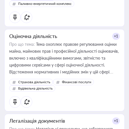
Паливно-енергетичний комплекс
Оціночна діяльність
+1
Про що тема:
Тема охоплює правове регулювання оцінки
майна, майнових прав і професійної діяльності оцінювачів,
включно з кваліфікаційними вимогами, звітністю та
цифровими сервісами у сфері оціночної діяльності.
Відстеження нормативних і медійних змін у цій сфері
корисне для власника бізнесу, керівника, юриста або
Страхова діяльність
Фінансові послуги
бухгалтера під час оподаткування, приватизації, оренди
Будівельна діяльність
державного майна, корпоративних угод і перевірки
статусу суб'єктів оціночної діяльності
Легалізація документів
+1
Про що тема:
Нотаріальні процедури, що забезпечують