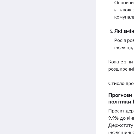
Основним
а також 
комуналь
Які змі
Росія ро
інфляції
Кожне з пи
розширений
Стисло про
Прогнози 
політики 
Проєкт дер
9,9% до кін
Держстату т
інфляційні