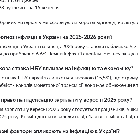
23 публікації за 15 вересня
ібраних матеріалів ми сформували короткі відповіді на актуал
огноз інфляції в Україні на 2025-2026 роки?
інфляції в Україні на кінець 2025 року становить близько 9,7
 до приблизно 6,6%. Темпи інфляції сповільнюються завдяк
кова ставка НБУ впливає на інфляцію та економіку?
 ставка НБУ наразі залишається високою (15,5%), що стриму
абкість каналів монетарної трансмісії вона має обмежений в
 право на індексацію зарплати у вересні 2025 року?
ія зарплати у вересні 2025 року стосується працівників, у як
25 року. Розмір доплати залежить від базового місяця і від
овні фактори впливають на інфляцію в Україні?