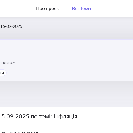
Про проєкт
Всі Теми
15-09-2025
 впливає
уги
15.09.2025 по темі: Інфляція
но:
14264 джерел