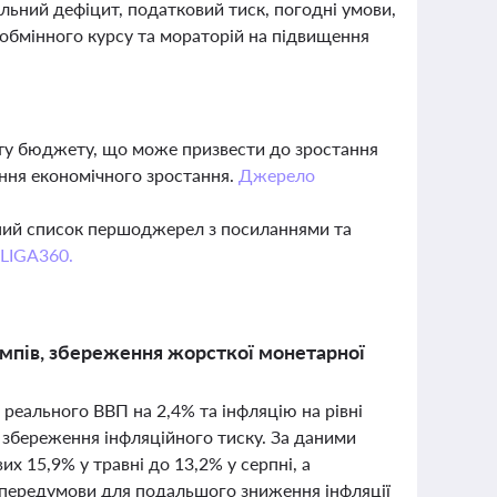
льний дефіцит, податковий тиск, погодні умови,
 обмінного курсу та мораторій на підвищення
ту бюджету, що може призвести до зростання
ення економічного зростання.
Джерело
вний список першоджерел з посиланнями та
 LIGA360.
темпів, збереження жорсткої монетарної
реального ВВП на 2,4% та інфляцію на рівні
і збереження інфляційного тиску. За даними
их 15,9% у травні до 13,2% у серпні, а
є передумови для подальшого зниження інфляції