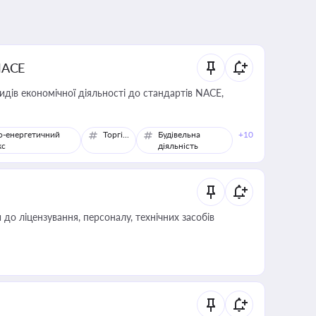
NACE
идів економічної діяльності до стандартів NACE,
о-енергетичний
Торгівля
Будівельна
+10
кс
діяльність
о ліцензування, персоналу, технічних засобів