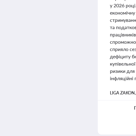
у 2026 роц
економічну 
стримуванн
та податков
працівникі
спроможнос
сприяло сез
дефіциту б
купівельно
ризики для 
інфляційні
LIGA ZAKON