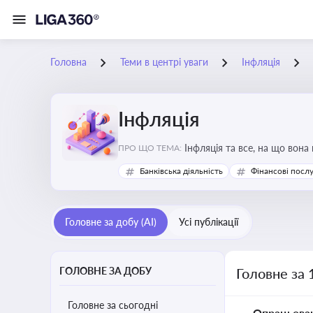
Головна
Теми в центрі уваги
Інфляція
Інфляція
Інфляція та все, на що вона
ПРО ЩО ТЕМА:
Банківська діяльність
Фінансові посл
Головне за добу (AI)
Усі публікації
ГОЛОВНЕ ЗА ДОБУ
Головне за 
Головне за сьогодні
Опрацьова