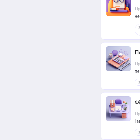
Пр
не
П
Пр
пе
Ф
Пр
і 