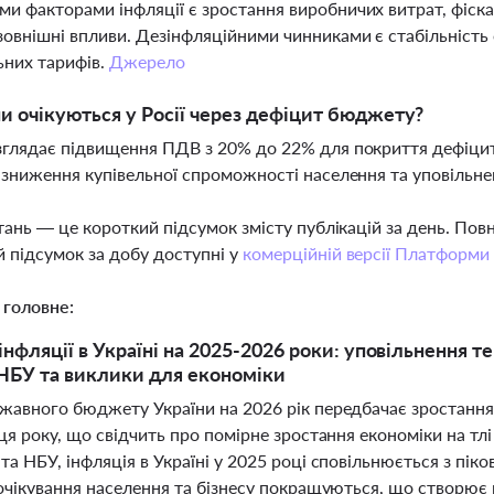
и факторами інфляції є зростання виробничих витрат, фіска
зовнішні впливи. Дезінфляційними чинниками є стабільність
них тарифів.
Джерело
ни очікуються у Росії через дефіцит бюджету?
зглядає підвищення ПДВ з 20% до 22% для покриття дефіци
, зниження купівельної спроможності населення та уповільн
тань — це короткий підсумок змісту публікацій за день. По
 підсумок за добу доступні у
комерційній версії Платформи
 головне:
інфляції в Україні на 2025-2026 роки: уповільнення 
НБУ та виклики для економіки
жавного бюджету України на 2026 рік передбачає зростання 
ця року, що свідчить про помірне зростання економіки на тл
а НБУ, інфляція в Україні у 2025 році сповільнюється з піков
 очікування населення та бізнесу покращуються, що створю