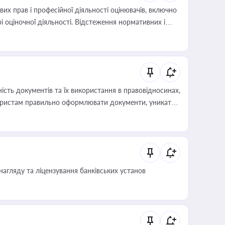
х прав і професійної діяльності оцінювачів, включно
і оціночної діяльності. Відстеження нормативних і
иста або бухгалтера під час оподаткування,
 статусу суб'єктів оціночної діяльності
сть документів та їх використання в правовідносинах,
а юристам правильно оформлювати документи, уникати
влади та контрагентами
нагляду та ліцензування банківських установ