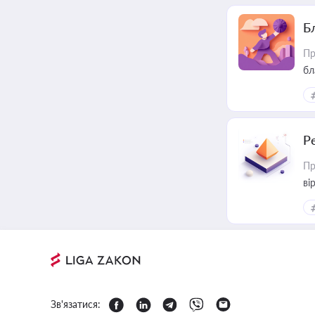
Б
Пр
бл
Р
Пр
ві
Зв'язатися: