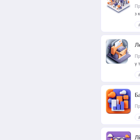
Пр
з 
ме
пр
Л
Пр
у 
ри
Ба
Пр
Лі