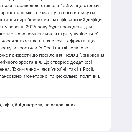
сткою з обліковою ставкою 15,5%, що стримує
арної трансмісії не має суттєвого впливу на
остання виробничих витрат, фіскальний дефіцит
ат у вересні 2025 року буде проведена для
же частково компенсувати втрату купівельної
алося зниження цін на овочі та фрукти, що
послуги зростали. У Росії на тлі великого
же призвести до посилення інфляції, зниження
омічного зростання. Це створює додаткові
я. Таким чином, як в Україні, так і в Росії,
нсованої монетарної та фіскальної політики.
о, офіційні джерела, на основі яких
к