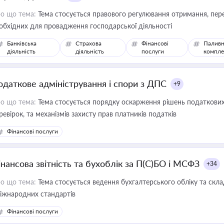
о що тема:
Тема стосується правового регулювання отримання, пере
обхідних для провадження господарської діяльності
Банківська
Страхова
Фінансові
Паливн
діяльність
діяльність
послуги
компле
одаткове адміністрування і спори з ДПС
+9
о що тема:
Тема стосується порядку оскарження рішень податкових
ревірок, та механізмів захисту прав платників податків
Фінансові послуги
інансова звітність та бухоблік за П(С)БО і МСФЗ
+34
о що тема:
Тема стосується ведення бухгалтерського обліку та скла
міжнародних стандартів
Фінансові послуги