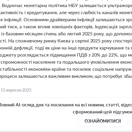
і. Водночас монетарна політика НБУ залишається ультражор
активність і кредитування, але через слабкість каналів монет
я інфляції. Основними драйверами інфляції залишаються зр
ий тиск, а також вплив зовнішніх факторів. Індексація зарпл
в із базовим місяцем січень або лютий 2025 року, що допомо
ті. На споживчому ринку Києва у серпні 2025 року спостеріг
онній дефляції, тоді як ціни на інші продукти харчування та 
юджету розглядається підвищення ПДВ з 20% до 22%, що мо
ї спроможності населення та подальшого уповільнення екон
стабільності економіки країни та посилює соціальне напруженн
 процеси залишаються важливим викликом, що потребує збала
,
15 вересня 2025
Повний AI-огляд дня та посилання на всі новини, статті, віде
сформований цей підсумо
ОЗНАЙОМИТИСЯ