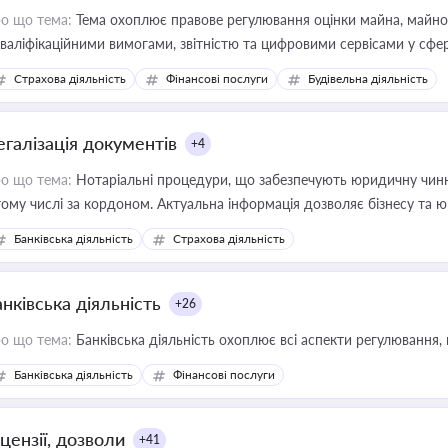
о що тема:
Тема охоплює правове регулювання оцінки майна, майнови
кваліфікаційними вимогами, звітністю та цифровими сервісами у сфер
дійних змін у цій сфері корисне для власника бізнесу, керівника, юр
Страхова діяльність
Фінансові послуги
Будівельна діяльність
иватизації, оренди державного майна, корпоративних угод і перевірки
егалізація документів
+4
о що тема:
Нотаріальні процедури, що забезпечують юридичну чинні
тому числі за кордоном. Актуальна інформація дозволяє бізнесу т
зиків недійсності та забезпечувати їх належне прийняття органами 
Банківська діяльність
Страхова діяльність
нківська діяльність
+26
о що тема:
Банківська діяльність охоплює всі аспекти регулювання, 
Банківська діяльність
Фінансові послуги
цензії, дозволи
+41