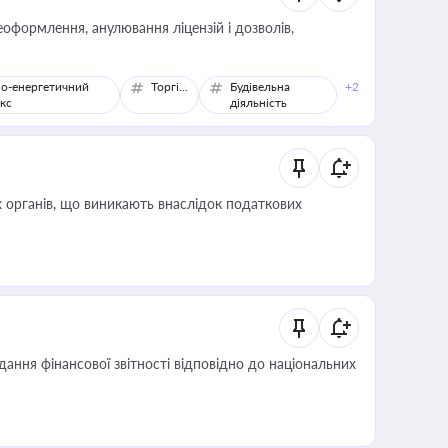
оформлення, анулювання ліцензій і дозволів,
о-енергетичний
Торгівля
Будівельна
+2
кс
діяльність
 органів, що виникають внаслідок податкових
дання фінансової звітності відповідно до національних