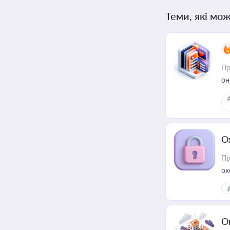
Теми, які мож
Пр
он
О
Пр
ох
О