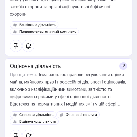
засобів охорони та організації пультової й фізичної
охорони
Банківська діяльність
Паливно-енергетичний комплекс
Оціночна діяльність
+8
Про що тема:
Тема охоплює правове регулювання оцінки
майна, майнових прав і професійної діяльності оцінювачів,
включно з кваліфікаційними вимогами, звітністю та
цифровими сервісами у сфері оціночної діяльності.
Відстеження нормативних і медійних змін у цій сфері
корисне для власника бізнесу, керівника, юриста або
Страхова діяльність
Фінансові послуги
бухгалтера під час оподаткування, приватизації, оренди
Будівельна діяльність
державного майна, корпоративних угод і перевірки
статусу суб'єктів оціночної діяльності