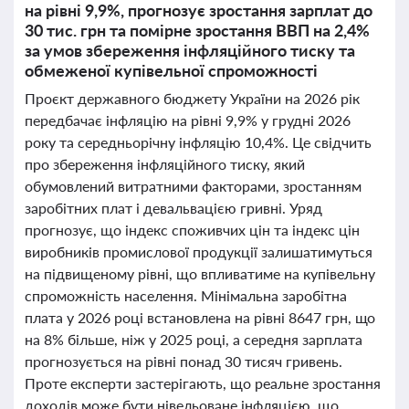
на рівні 9,9%, прогнозує зростання зарплат до
30 тис. грн та помірне зростання ВВП на 2,4%
за умов збереження інфляційного тиску та
обмеженої купівельної спроможності
Проєкт державного бюджету України на 2026 рік
передбачає інфляцію на рівні 9,9% у грудні 2026
року та середньорічну інфляцію 10,4%. Це свідчить
про збереження інфляційного тиску, який
обумовлений витратними факторами, зростанням
заробітних плат і девальвацією гривні. Уряд
прогнозує, що індекс споживчих цін та індекс цін
виробників промислової продукції залишатимуться
на підвищеному рівні, що впливатиме на купівельну
спроможність населення. Мінімальна заробітна
плата у 2026 році встановлена на рівні 8647 грн, що
на 8% більше, ніж у 2025 році, а середня зарплата
прогнозується на рівні понад 30 тисяч гривень.
Проте експерти застерігають, що реальне зростання
доходів може бути нівельоване інфляцією, що