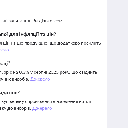
ьні запитання. Ви дізнаєтесь:
ої для інфляції та цін?
я цін на цю продукцію, що додатково посилить
рело
році?
, зріс на 0,3% у серпні 2025 року, що свідчить
очних виробів.
Джерело
идатків?
 купівельну спроможність населення на тлі
вку до виборів.
Джерело