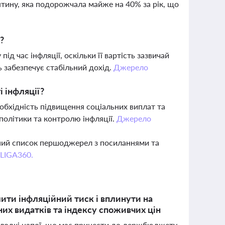
ятину, яка подорожчала майже на 40% за рік, що
?
д час інфляції, оскільки її вартість зазвичай
ь забезпечує стабільний дохід.
Джерело
і інфляції?
обхідність підвищення соціальних виплат та
 політики та контролю інфляції.
Джерело
вний список першоджерел з посиланнями та
 LIGA360.
лити інфляційний тиск і вплинути на
их видатків та індексу споживчих цін
солодкі напої, що має принести до держбюджету