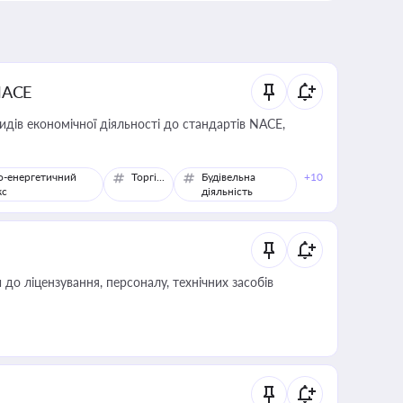
NACE
идів економічної діяльності до стандартів NACE,
о-енергетичний
Торгівля
Будівельна
+10
кс
діяльність
о ліцензування, персоналу, технічних засобів