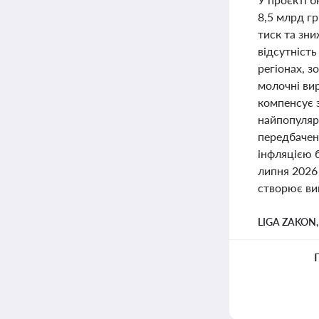
8,5 млрд г
тиск та зн
відсутність
регіонах, з
молочні ви
компенсує 
найпопуляр
передбачено
інфляцією 
липня 2026
створює вик
LIGA ZAKON