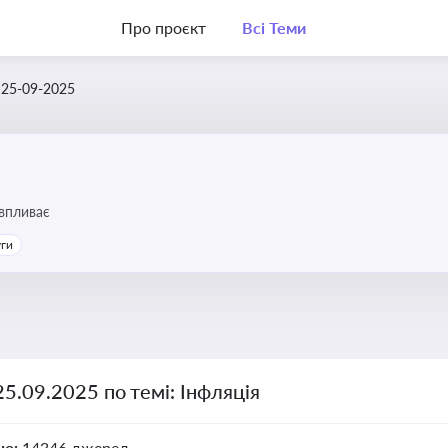
Про проєкт
Всі Теми
25-09-2025
 впливає
уги
25.09.2025 по темі: Інфляція
но:
14346 джерел