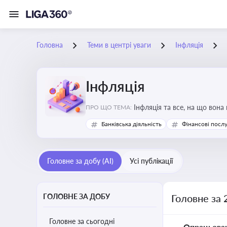
Головна
Теми в центрі уваги
Інфляція
Інфляція
Інфляція та все, на що вона
ПРО ЩО ТЕМА:
Банківська діяльність
Фінансові посл
Головне за добу (AI)
Усі публікації
ГОЛОВНЕ ЗА ДОБУ
Головне за 
Головне за сьогодні
Опрацьова