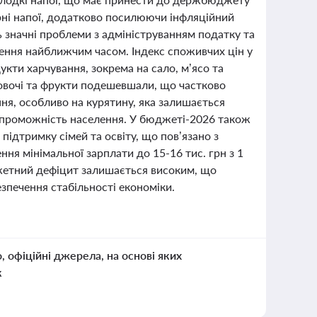
рні напої, додатково посилюючи інфляційний
 значні проблеми з адмініструванням податку та
ження найближчим часом. Індекс споживчих цін у
укти харчування, зокрема на сало, м’ясо та
 овочі та фрукти подешевшали, що частково
ня, особливо на курятину, яка залишається
 спроможність населення. У бюджеті-2026 також
 підтримку сімей та освіту, що пов’язано з
я мінімальної зарплати до 15-16 тис. грн з 1
жетний дефіцит залишається високим, що
зпечення стабільності економіки.
о, офіційні джерела, на основі яких
к