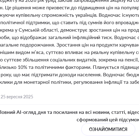
рн. Це рішення може призвести до підвищення цін на популя
ижуючи купівельну спроможність українців. Водночас існують
 політичної підтримки, що ставить під сумнів його впровад
окрема у Сумській області, демонструє зростання цін на прод
роби, що відображає загальний інфляційний тиск. Водночас
загальне подорожчання. Зростання цін на продукти харчуван
нішим видом м’яса, суттєво впливає на реальну купівельну
 суттєве збільшення соціальних видатків, зокрема на пенсії,
близько 10% та політичними факторами. Планується підвищенн
 року, що має підтримати доходи населення. Водночас бюд
лики для монетарної політики, регулювання інфляції та забе
,
25 вересня 2025
Повний AI-огляд дня та посилання на всі новини, статті, віде
сформований цей підсумо
ОЗНАЙОМИТИСЯ