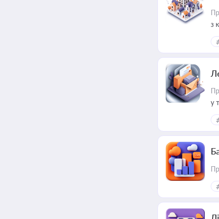
Пр
з 
ме
пр
Л
Пр
у 
ри
Ба
Пр
Лі