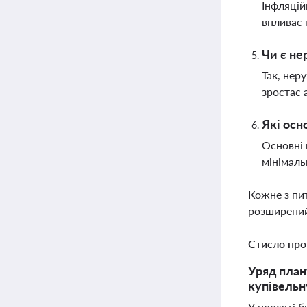
Інфляцій
впливає 
Чи є не
Так, нер
зростає 
Які осн
Основні 
мінімаль
Кожне з пи
розширений
Стисло про
Уряд план
купівельн
У проєкті 