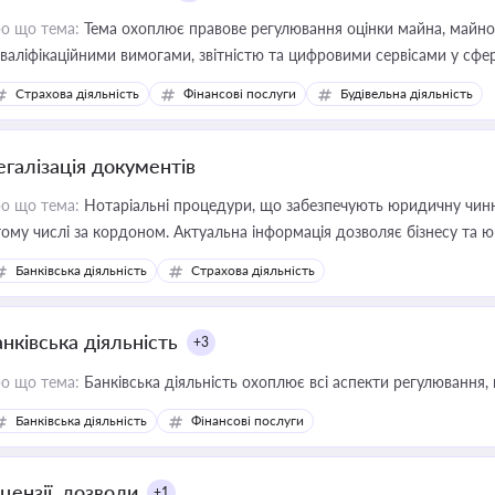
о що тема:
Тема охоплює правове регулювання оцінки майна, майнови
кваліфікаційними вимогами, звітністю та цифровими сервісами у сфер
дійних змін у цій сфері корисне для власника бізнесу, керівника, юр
Страхова діяльність
Фінансові послуги
Будівельна діяльність
иватизації, оренди державного майна, корпоративних угод і перевірки
егалізація документів
о що тема:
Нотаріальні процедури, що забезпечують юридичну чинні
тому числі за кордоном. Актуальна інформація дозволяє бізнесу т
зиків недійсності та забезпечувати їх належне прийняття органами 
Банківська діяльність
Страхова діяльність
нківська діяльність
+3
о що тема:
Банківська діяльність охоплює всі аспекти регулювання, 
Банківська діяльність
Фінансові послуги
цензії, дозволи
+1