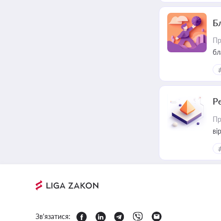
Б
Пр
бл
Р
Пр
ві
Зв'язатися: