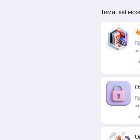
Теми, які мож
Пр
он
О
Пр
ох
О