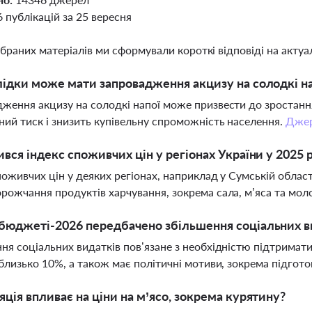
6 публікацій за 25 вересня
ібраних матеріалів ми сформували короткі відповіді на актуал
лідки може мати запровадження акцизу на солодкі нап
ження акцизу на солодкі напої може призвести до зростанн
ний тиск і знизить купівельну спроможність населення.
Дже
ився індекс споживчих цін у регіонах України у 2025 
поживчих цін у деяких регіонах, наприклад у Сумській області
рожчання продуктів харчування, зокрема сала, м’яса та мол
бюджеті-2026 передбачено збільшення соціальних в
ня соціальних видатків пов’язане з необхідністю підтримати
 близько 10%, а також має політичні мотиви, зокрема підгото
яція впливає на ціни на м’ясо, зокрема курятину?