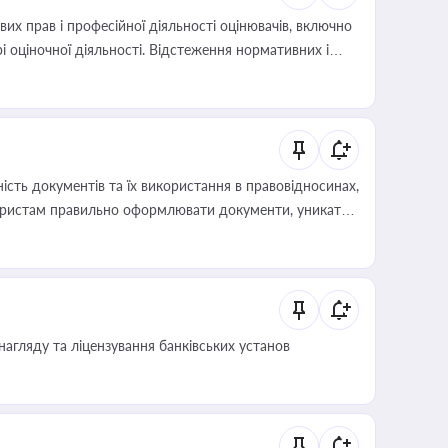
х прав і професійної діяльності оцінювачів, включно
і оціночної діяльності. Відстеження нормативних і
иста або бухгалтера під час оподаткування,
 статусу суб'єктів оціночної діяльності
сть документів та їх використання в правовідносинах,
а юристам правильно оформлювати документи, уникати
влади та контрагентами
нагляду та ліцензування банківських установ