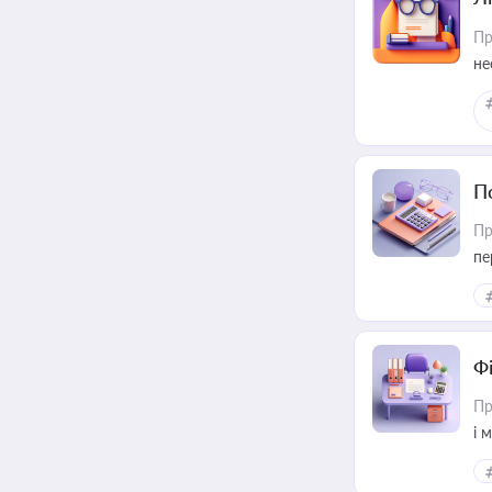
Пр
не
П
Пр
пе
Ф
Пр
і 