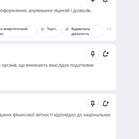
оформлення, анулювання ліцензій і дозволів,
о-енергетичний
Торгівля
Будівельна
+2
кс
діяльність
 органів, що виникають внаслідок податкових
дання фінансової звітності відповідно до національних