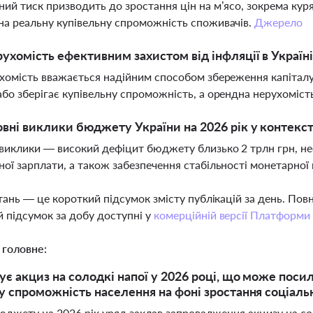
ний тиск призводить до зростання цін на м’ясо, зокрема кур
на реальну купівельну спроможність споживачів.
Джерело
рухомість ефективним захистом від інфляції в Україні
ухомість вважається надійним способом збереження капіталу пі
або зберігає купівельну спроможність, а орендна нерухоміст
овні виклики бюджету України на 2026 рік у контекст
виклики — високий дефіцит бюджету близько 2 трлн грн, не
ної зарплати, а також забезпечення стабільності монетарної
тань — це короткий підсумок змісту публікацій за день. По
 підсумок за добу доступні у
комерційній версії Платформи
 головне:
ує акциз на солодкі напої у 2026 році, що може поси
у спроможність населення на фоні зростання соціальн
бюджету на 2026 рік уряд заклав запровадження акцизу на 