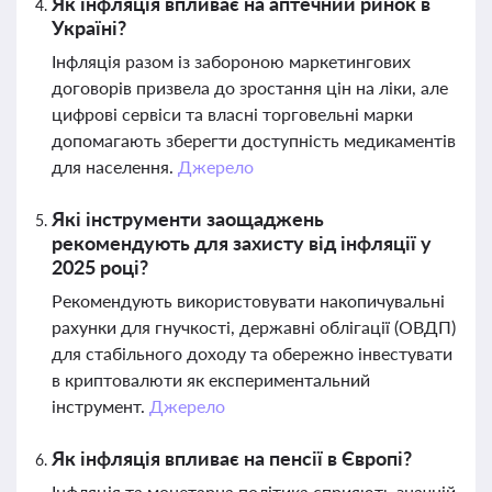
Як інфляція впливає на аптечний ринок в
Україні?
Інфляція разом із забороною маркетингових
договорів призвела до зростання цін на ліки, але
цифрові сервіси та власні торговельні марки
допомагають зберегти доступність медикаментів
для населення.
Джерело
Які інструменти заощаджень
рекомендують для захисту від інфляції у
2025 році?
Рекомендують використовувати накопичувальні
рахунки для гнучкості, державні облігації (ОВДП)
для стабільного доходу та обережно інвестувати
в криптовалюти як експериментальний
інструмент.
Джерело
Як інфляція впливає на пенсії в Європі?
Інфляція та монетарна політика сприяють значній