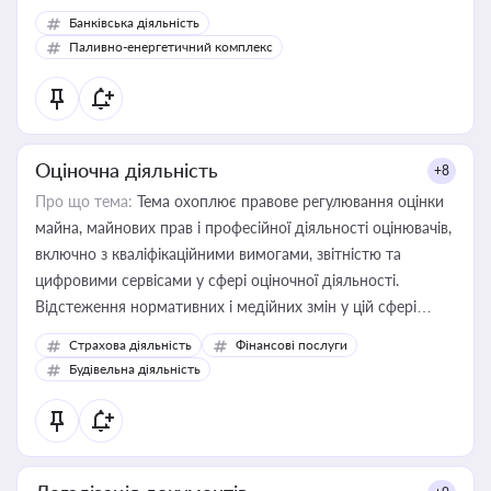
Банківська діяльність
Паливно-енергетичний комплекс
Оціночна діяльність
+8
Про що тема:
Тема охоплює правове регулювання оцінки
майна, майнових прав і професійної діяльності оцінювачів,
включно з кваліфікаційними вимогами, звітністю та
цифровими сервісами у сфері оціночної діяльності.
Відстеження нормативних і медійних змін у цій сфері
корисне для власника бізнесу, керівника, юриста або
Страхова діяльність
Фінансові послуги
бухгалтера під час оподаткування, приватизації, оренди
Будівельна діяльність
державного майна, корпоративних угод і перевірки
статусу суб'єктів оціночної діяльності