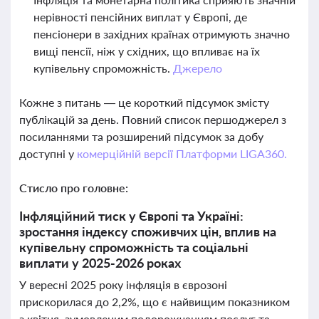
нерівності пенсійних виплат у Європі, де
пенсіонери в західних країнах отримують значно
вищі пенсії, ніж у східних, що впливає на їх
купівельну спроможність.
Джерело
Кожне з питань — це короткий підсумок змісту
публікацій за день. Повний список першоджерел з
посиланнями та розширений підсумок за добу
доступні у
комерційній версії Платформи LIGA360.
Стисло про головне:
Інфляційний тиск у Європі та Україні:
зростання індексу споживчих цін, вплив на
купівельну спроможність та соціальні
виплати у 2025-2026 роках
У вересні 2025 року інфляція в єврозоні
прискорилася до 2,2%, що є найвищим показником
з квітня, зумовленим подорожчанням послуг та