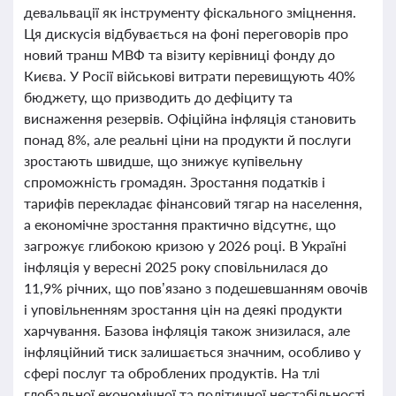
девальвації як інструменту фіскального зміцнення.
Ця дискусія відбувається на фоні переговорів про
новий транш МВФ та візиту керівниці фонду до
Києва. У Росії військові витрати перевищують 40%
бюджету, що призводить до дефіциту та
виснаження резервів. Офіційна інфляція становить
понад 8%, але реальні ціни на продукти й послуги
зростають швидше, що знижує купівельну
спроможність громадян. Зростання податків і
тарифів перекладає фінансовий тягар на населення,
а економічне зростання практично відсутнє, що
загрожує глибокою кризою у 2026 році. В Україні
інфляція у вересні 2025 року сповільнилася до
11,9% річних, що пов’язано з подешевшанням овочів
і уповільненням зростання цін на деякі продукти
харчування. Базова інфляція також знизилася, але
інфляційний тиск залишається значним, особливо у
сфері послуг та оброблених продуктів. На тлі
глобальної економічної та політичної нестабільності