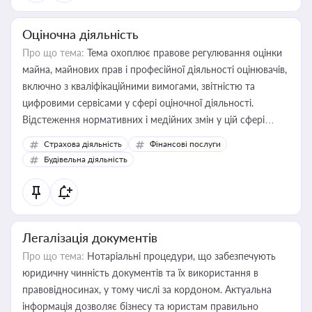
Оціночна діяльність
Про що тема:
Тема охоплює правове регулювання оцінки
майна, майнових прав і професійної діяльності оцінювачів,
включно з кваліфікаційними вимогами, звітністю та
цифровими сервісами у сфері оціночної діяльності.
Відстеження нормативних і медійних змін у цій сфері
корисне для власника бізнесу, керівника, юриста або
Страхова діяльність
Фінансові послуги
бухгалтера під час оподаткування, приватизації, оренди
Будівельна діяльність
державного майна, корпоративних угод і перевірки
статусу суб'єктів оціночної діяльності
Легалізація документів
Про що тема:
Нотаріальні процедури, що забезпечують
юридичну чинність документів та їх використання в
правовідносинах, у тому числі за кордоном. Актуальна
інформація дозволяє бізнесу та юристам правильно